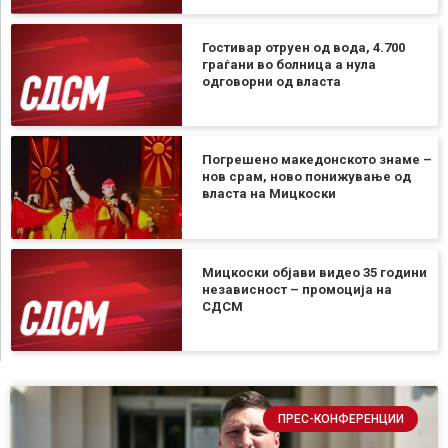
Гостивар отруен од вода, 4.700
граѓани во болница а нула
одговорни од власта
Погрешено македонското знаме –
нов срам, ново понижување од
власта на Мицкоски
Мицкоски објави видео 35 години
независност – промоција на
СДСМ
ПРЕС-КОНФЕРЕНЦИИ