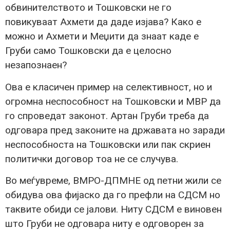
обвинителството и Тошковски не го
повикуваат Ахмети да даде изјава? Како е
можно и Ахмети и Меџити да знаат каде е
Груби само Тошковски да е целосно
незапознаен?
Ова е класичен пример на селективност, но и
огромна неспособност на Тошковски и МВР да
го спроведат законот. Артан Груби треба да
одговара пред законите на државата но заради
неспособноста на Тошковски или пак скриен
политички договор тоа не се случува.
Во меѓувреме, ВМРО-ДПМНЕ од петни жили се
обидува ова фијаско да го префли на СДСМ но
таквите обиди се јалови. Ниту СДСМ е виновен
што Груби не одговара ниту е одговорен за