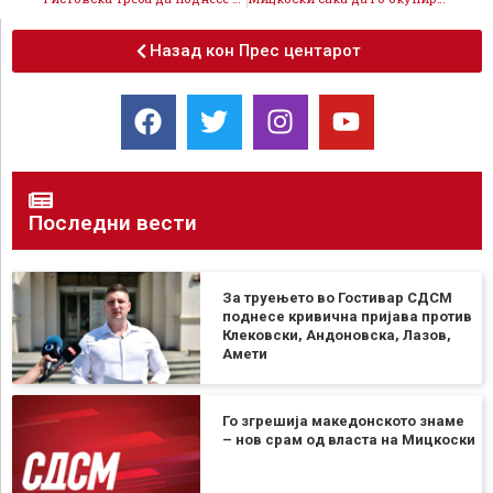
Назад кон Прес центарот
Последни вести
За труењето во Гостивар СДСМ
поднесе кривична пријава против
Клековски, Андоновска, Лазов,
Амети
Го згрешија македонското знаме
– нов срам од власта на Мицкоски