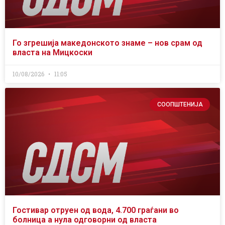
Го згрешија македонското знаме – нов срам од
власта на Мицкоски
10/08/2026
11:05
СООПШТЕНИЈА
Гостивар отруен од вода, 4.700 граѓани во
болница а нула одговорни од власта