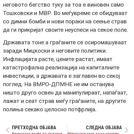
неговото бегство туку за тоа е виновен само
Тошковски и МВР. Во меѓувреме се обидуваат
со димни бомби и нови пораки на сеење страв
да ги прикријат своите неуспеси на секое поле.
Државата тоне а граѓаните се осиромашуваат
заради Мицкоски и неговите политики.
Инфлацијата расте, цените растат, имаат
катастрофална реализација на капиталните
инвестиции, а државата е заглавен во секој
поглед. На ВМРО-ДПМНЕ не им останува
ништо друго освен да манипулираат, напаѓаат,
лажат и сеат страв меѓу граѓаните, на другите
полиња секако целосно потфрлија.
ПРЕТХОДНА ОБЈАВА
СЛЕДНА ОБЈАВА
Ристовска треба да поднесе оставка, одлуката за Христовски ја поткопува довербата во ДКСК
Мицкоски сака да го окупира судството преку неуставно распуштање на Судскиот совет