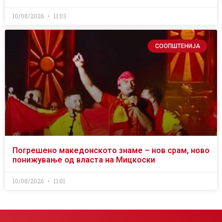
10/08/2026
11:03
СООПШТЕНИЈА
Погрешено македонското знаме – нов срам, ново
понижување од власта на Мицкоски
10/08/2026
11:01