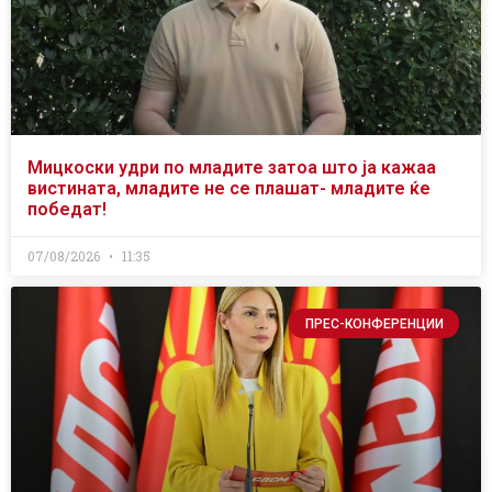
Мицкоски удри по младите затоа што ја кажаа
вистината, младите не се плашат- младите ќе
победат!
07/08/2026
11:35
ПРЕС-КОНФЕРЕНЦИИ