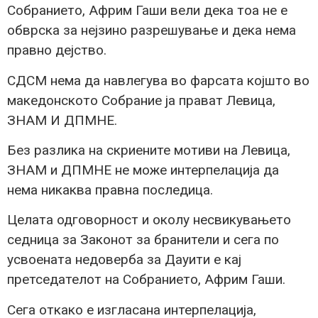
Собранието, Африм Гаши вели дека тоа не е
обврска за нејзино разрешување и дека нема
правно дејство.
СДСМ нема да навлегува во фарсата којшто во
македонското Собрание ја прават Левица,
ЗНАМ И ДПМНЕ.
Без разлика на скриените мотиви на Левица,
ЗНАМ и ДПМНЕ не може интерпелација да
нема никаква правна последица.
Целата одговорност и околу несвикувањето
седница за Законот за бранители и сега по
усвоената недоверба за Дауити е кај
претседателот на Собранието, Африм Гаши.
Сега откако е изгласана интерпелација,