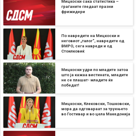
Мицкоски сака статистика –
граѓаните гледаат празни
фрижидери
По навредите на Мицкоски и
неговиот „талог“, навредите од
ВМРО, сега навреди и од
Стоилковиќ
Мицкоски удри по младите затоа
што ја кажаа вистината, младите
не се плашат- младите ќе
победат!
Мицкоски, Клековски, Тошковски,
мора да одговараат за труењето
во Гостивар и во цела Македонија