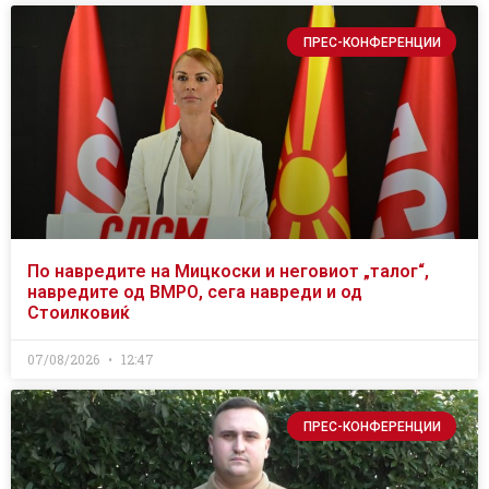
ПРЕС-КОНФЕРЕНЦИИ
По навредите на Мицкоски и неговиот „талог“,
навредите од ВМРО, сега навреди и од
Стоилковиќ
07/08/2026
12:47
ПРЕС-КОНФЕРЕНЦИИ