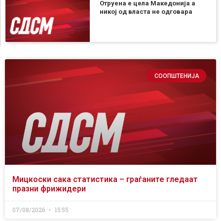
Отруена е цела Македонија а
никој од власта не одговара
СООПШТЕНИЈА
Мицкоски сака статистика – граѓаните гледаат
празни фрижидери
07/08/2026
15:55