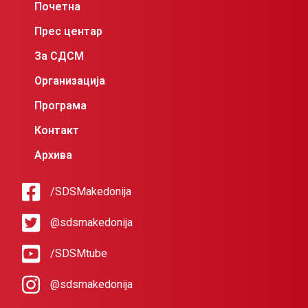
Почетна
Прес центар
За СДСМ
Организација
Програма
Контакт
Архива
/SDSMakedonija
@sdsmakedonija
/SDSMtube
@sdsmakedonija