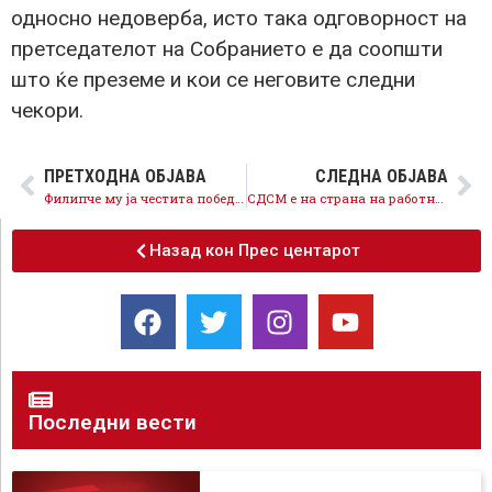
односно недоверба, исто така одговорност на
претседателот на Собранието е да соопшти
што ќе преземе и кои се неговите следни
чекори.
ПРЕТХОДНА ОБЈАВА
СЛЕДНА ОБЈАВА
Филипче му ја честита победата на Милановиќ
СДСМ е на страна на работниците, власта да ги зголеми платите и да се потпишат колективните договори
Назад кон Прес центарот
Последни вести