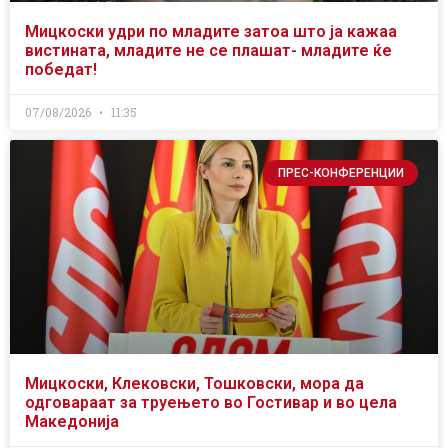
Мицкоски удри по младите затоа што ја кажаа
вистината, младите не се плашат- младите ќе
победат!
07/08/2026
11:35
ПРЕС-КОНФЕРЕНЦИИ
Мицкоски, Клековски, Тошковски, мора да
одговараат за труењето во Гостивар и во цела
Македонија