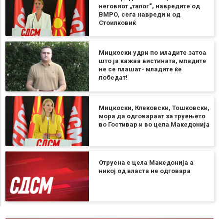
неговиот „талог“, навредите од
ВМРО, сега навреди и од
Стоилковиќ
Мицкоски удри по младите затоа
што ја кажаа вистината, младите
не се плашат- младите ќе
победат!
Мицкоски, Клековски, Тошковски,
мора да одговараат за труењето
во Гостивар и во цела Македонија
Отруена е цела Македонија а
никој од власта не одговара