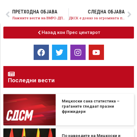
ПРЕТХОДНА ОБЈАВА
СЛЕДНА ОБЈАВА
Лажните вести на ВМРО-ДПМНЕ нема да го сокријат фактот дека новата Влада го намалува јавниот долг
ДКСК е доказ за огромната партизација на институциите од страна на ВМРО-ДПМНЕ и ја потврдува потребата од реформи
Назад кон Прес центарот
Последни вести
Мицкоски сака статистика –
граѓаните гледаат празни
фрижидери
По навредите на Мицкоски и