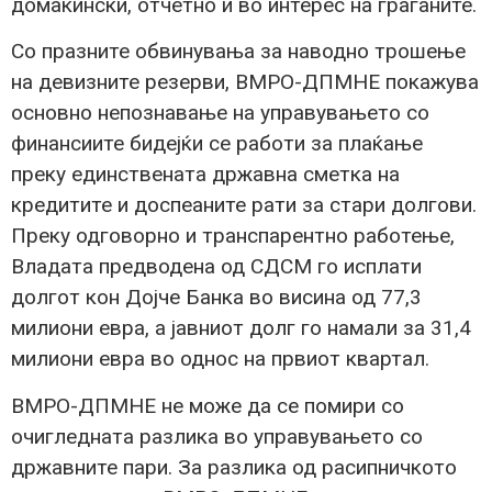
домаќински, отчетно и во интерес на граѓаните.
Со празните обвинувања за наводно трошење
на девизните резерви, ВМРО-ДПМНЕ покажува
основно непознавање на управувањето со
финансиите бидејќи се работи за плаќање
преку единствената државна сметка на
кредитите и доспеаните рати за стари долгови.
Преку одговорно и транспарентно работење,
Владата предводена од СДСМ го исплати
долгот кон Дојче Банка во висина од 77,3
милиони евра, а јавниот долг го намали за 31,4
милиони евра во однос на првиот квартал.
ВМРО-ДПМНЕ не може да се помири со
очигледната разлика во управувањето со
државните пари. За разлика од расипничкото