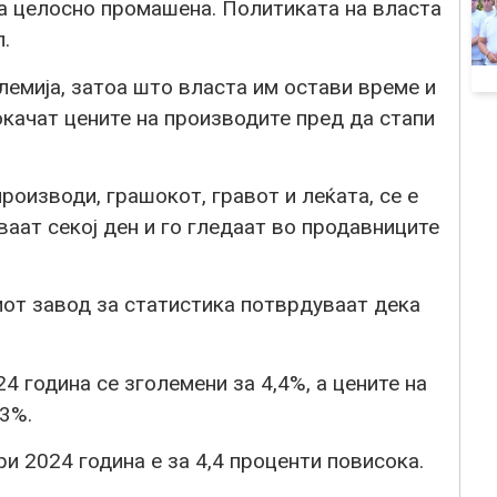
а целосно промашена. Политиката на власта
.
лемија, затоа што власта им остави време и
окачат цените на производите пред да стапи
производи, грашокот, гравот и леќата, се е
ваат секој ден и го гледаат во продавниците
от завод за статистика потврдуваат дека
 година се зголемени за 4,4%, а цените на
,3%.
и 2024 година е за 4,4 проценти повисока.