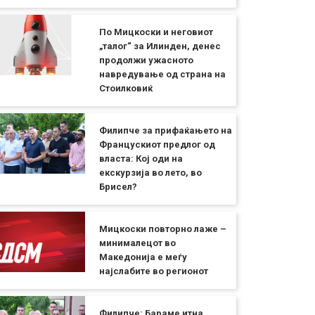
По Мицкоски и неговиот
„талог“ за Илинден, денес
продолжи ужасното
навредување од страна на
Стоилковиќ
Филипче за прифаќањето на
Францускиот предлог од
власта: Кој оди на
екскурзија во лето, во
Брисел?
Мицкоски повторно лаже –
минималецот во
Македонија е меѓу
најслабите во регионот
Филипче: Бараме итна