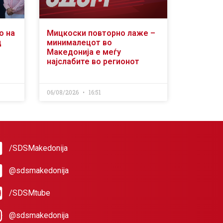
о на
Мицкоски повторно лаже –
д
минималецот во
Македонија е меѓу
најслабите во регионот
06/08/2026
16:51
/SDSMakedonija
@sdsmakedonija
/SDSMtube
@sdsmakedonija