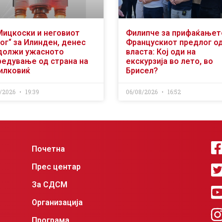
Мицкоски и неговиот
Филипче за прифаќањет
ог“ за Илинден, денес
Францускиот предлог о
должи ужасното
власта: Кој оди на
редување од страна на
екскурзија во лето, во
илковиќ
Брисел?
/2026
19:39
06/08/2026
16:52
Почетна
Прес центар
За СДСМ
Организација
Програма