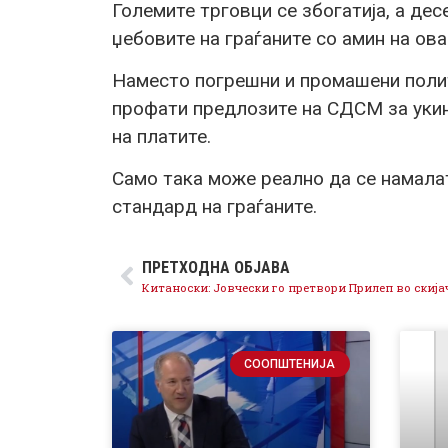
Големите трговци се збогатија, а де
џебовите на граѓаните со амин на ова
Наместо погрешни и промашени полит
профати предлозите на СДСМ за уки
на платите.
Само така може реално да се намала
стандард на граѓаните.
ПРЕТХОДНА ОБЈАВА
СООПШТЕНИЈА