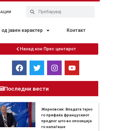
ЗАЦИИ
од јавен карактер
Контакт
Назад кон Прес центарот
Последни вести
Жерновски: Владата тајно
го прифаќа францускиот
предлог што во опозиција
го напаѓаше