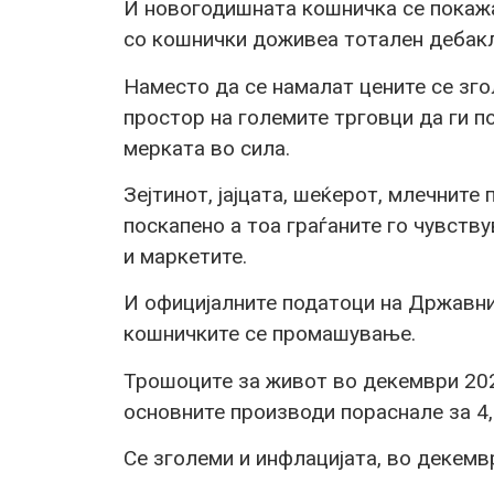
И новогодишната кошничка се покаж
со кошнички доживеа тотален дебакл
Наместо да се намалат цените се зго
простор на големите трговци да ги п
мерката во сила.
Зејтинот, јајцата, шеќерот, млечните 
поскапено а тоа граѓаните го чувству
и маркетите.
И официјалните податоци на Државни
кошничките се промашување.
Трошоците за живот во декември 2024
основните производи пораснале за 4
Се зголеми и инфлацијата, во декемвр