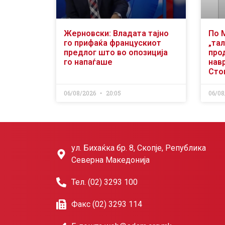
Жерновски: Владата тајно
По 
го прифаќа францускиот
„тал
предлог што во опозиција
про
го напаѓаше
нав
Сто
06/08/2026
20:05
06/08
ул. Бихаќка бр. 8, Скопје, Република
Северна Македонија
Тел. (02) 3293 100
Факс (02) 3293 114