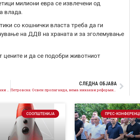
сетици милиони евра се извлечени од
а влада.
ики со кошнички власта треба да ги
нување на ДДВ на храната и за зголемување
т цените и да се подобри животниот
СЛЕДНА ОБЈАВА
Китаноски: Јовчески го претвори Прилеп во скијачки центар
Петровска: Освен пропаганда, нема никакви реформи во изминатите 6 месеци а граѓаните живеат потешко
СООПШТЕНИЈА
ПРЕС-КОНФЕРЕНЦ