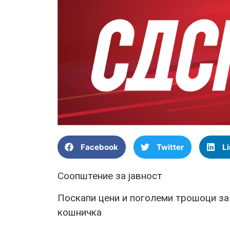
Facebook
Twitter
L
Соопштение за јавност
Поскапи цени и поголеми трошоци за
кошничка