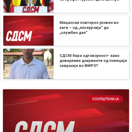
Мицкоски повторно уловен во
лаги – од „екскурзија“ до
„службен дел“
СДСМ бара одговорност- како
доверливи документи од полиција
завршија во ВМРО?
СООПШТЕНИЈА