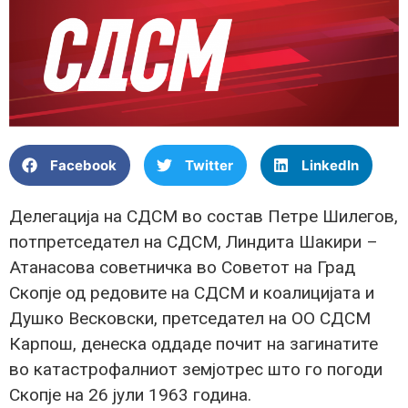
Facebook
Twitter
LinkedIn
Делегација на СДСМ во состав Петре Шилегов,
потпретседател на СДСМ, Линдитa Шакири –
Атанасова советничка во Советот на Град
Скопје од редовите на СДСМ и коалицијата и
Душко Весковски, претседател на ОО СДСМ
Карпош, денеска оддаде почит на загинатите
во катастрофалниот земјотрес што го погоди
Скопје на 26 јули 1963 година.