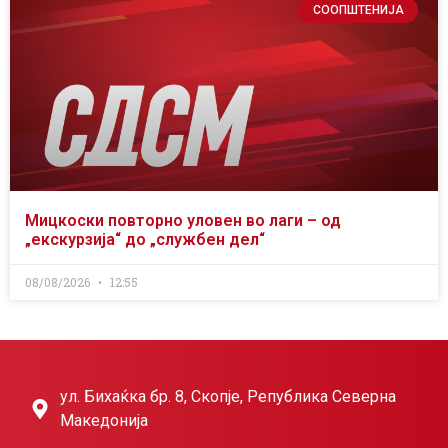
СООПШТЕНИЈА
Мицкоски повторно уловен во лаги – од
„екскурзија“ до „службен дел“
08/08/2026
12:55
ул. Бихаќка бр. 8, Скопје, Република Северна
Македонија