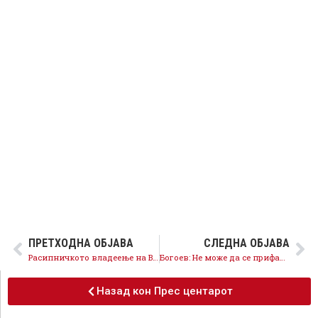
ПРЕТХОДНА ОБЈАВА
СЛЕДНА ОБЈАВА
Расипничкото владеење на ВМРО-ДПМНЕ ја загрози и исплатата на плати во АРМ, Владата обезбеди сигурни плати
Богоев: Не може да се прифати амандман со кој парите ќе одат во џебот на Јакимовски, наместо кај граѓаните
Назад кон Прес центарот