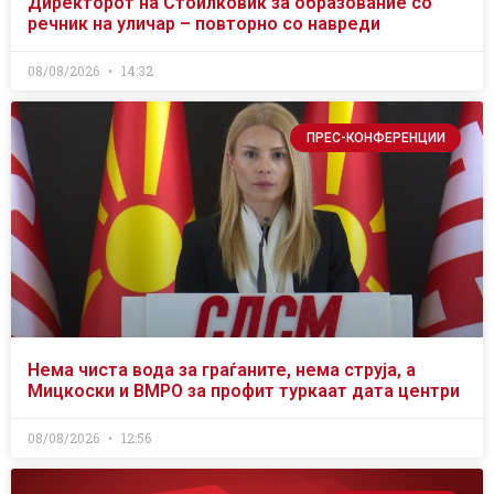
Директорот на Стоилковиќ за образование со
речник на уличар – повторно со навреди
08/08/2026
14:32
ПРЕС-КОНФЕРЕНЦИИ
Нема чиста вода за граѓаните, нема струја, а
Мицкоски и ВМРО за профит туркаат дата центри
08/08/2026
12:56