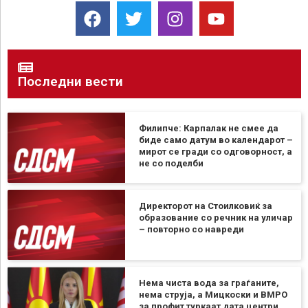
Последни вести
Филипче: Карпалак не смее да
биде само датум во календарот –
мирот се гради со одговорност, а
не со поделби
Директорот на Стоилковиќ за
образование со речник на уличар
– повторно со навреди
Нема чиста вода за граѓаните,
нема струја, а Мицкоски и ВМРО
за профит туркаат дата центри