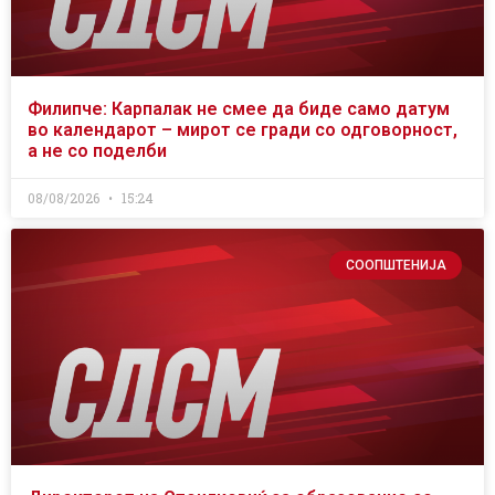
Филипче: Карпалак не смее да биде само датум
во календарот – мирот се гради со одговорност,
а не со поделби
08/08/2026
15:24
СООПШТЕНИЈА