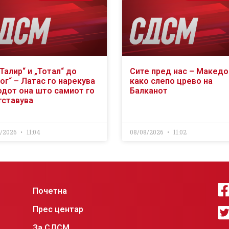
Талир“ и „Тотал“ до
Сите пред нас – Македо
ог“ – Латac го нарекува
како слепо црево на
одот она што самиот го
Балканот
тставува
8/2026
11:04
08/08/2026
11:02
Почетна
Прес центар
За СДСМ