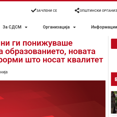
ЗАЧЛЕНИ СЕ
ОПШТИНСКИ ОРГАНИ
За СДСМ
Организација
Информации 
ни ги понижуваше
а образованието, новата
форми што носат квалитет
нија