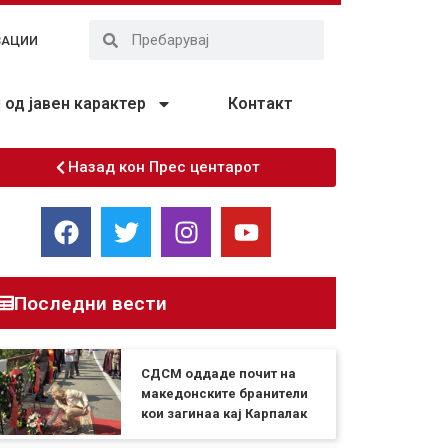
ЗАЦИИ
од јавен карактер
Контакт
Назад кон Прес центарот
Последни вести
СДСМ оддаде почит на
македонските бранители
кои загинаа кај Карпалак