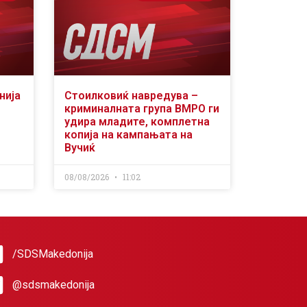
нија
Стоилковиќ навредува –
криминалната група ВМРО ги
удира младите, комплетна
копија на кампањата на
Вучиќ
08/08/2026
11:02
/SDSMakedonija
@sdsmakedonija