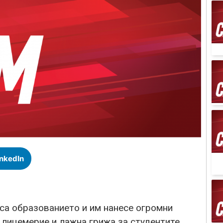
inkedIn
са образованието и им нанесе огромни
 лицемерие и лажна грижа за студентите.