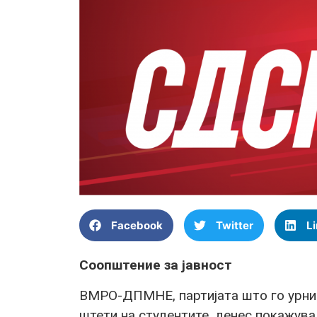
Facebook
Twitter
L
Соопштение за јавност
ВМРО-ДПМНЕ, партијата што го урни
штети на студентите, денес покажува