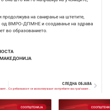
 продолжува на санирање на штетите,
ви од ВМРО-ДПМНЕ и создавање на здрава
ет во образованието.
НОСТА
 МАКЕДОНИЈА
СЛЕДНА ОБЈАВА
ВМРО-ДПМНЕ трошеше на луксуз додека образованието тонеше, новата Влада вложува во квалитетно образование
Со ребалансот се исполнуваат потребите на граѓаните, наместо интересите на поединци и партии
СООПШТЕНИЈА
СООПШТЕНИ