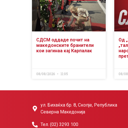
СДСМ оддаде почит на
Од „
македонските бранители
„тал
кои загинаа кај Карпалак
нар
пре
08/08/2026
11:05
08/0
ул. Бихаќка бр. 8, Скопје, Република
Северна Македонија
Тел. (02) 3293 100