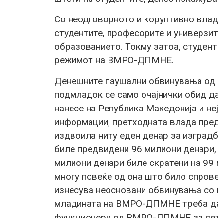
Со неодговорното и коруптивно вл
студентите, професорите и универзи
образованието. Токму затоа, студент
режимот на ВМРО-ДПМНЕ.
Денешните паушални обвинувања од
подмладок се само очајнички обид да 
нанесе на Република Македонија и не
информации, претходната влада пре
издвоила ниту еден денар за изград
биле предвидени 96 милиони денари, 
милиони денари биле скратени на 99
многу повеќе од она што било спрове
изнесува неосновани обвинувања со к
младината на ВМРО-ДПМНЕ треба да
функционери од ВМРО-ДПМНЕ за сето 