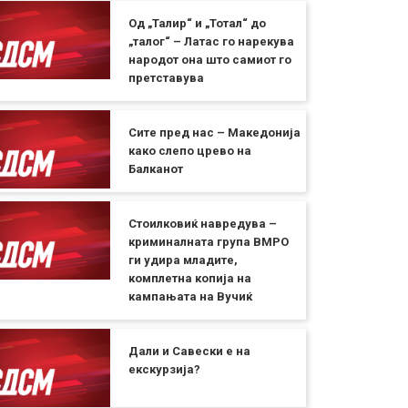
Од „Талир“ и „Тотал“ до
„талог“ – Латac го нарекува
народот она што самиот го
претставува
Сите пред нас – Македонија
како слепо црево на
Балканот
Стоилковиќ навредува –
криминалната група ВМРО
ги удира младите,
комплетна копија на
кампањата на Вучиќ
Дали и Савески е на
екскурзија?