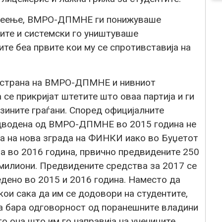
адеење, ВМРО-ДПМНЕ ги понижуваше
тите и системски го уништуваше
ите беа првите кои му се спротивставија на
 страна на ВМРО-ДПМНЕ и нивниот
се прикријат штетите што оваа партија и ги
јзините граѓани. Според официјалните
дводена од ВМРО-ДПМНЕ во 2015 година не
ба на нова зграда на ФИНКИ иако во Буџетот
а во 2016 година, првично предвидените 250
 милиони. Предвидените средства за 2017 се
дено во 2015 и 2016 година. Наместо да
ои сака да им се додовори на студентите,
 бара одговорност од поранешните владини
она што им го направија на учениците,