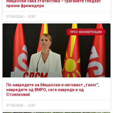
Мицкоски сака статистика – граѓаните гледаат
празни фрижидери
07/08/2026
15:55
ПРЕС-КОНФЕРЕНЦИИ
По навредите на Мицкоски и неговиот „талог“,
навредите од ВМРО, сега навреди и од
Стоилковиќ
07/08/2026
12:47