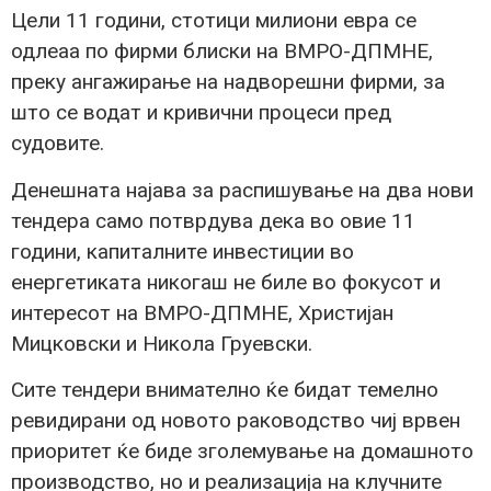
Цели 11 години, стотици милиони евра се
одлеаа по фирми блиски на ВМРО-ДПМНЕ,
преку ангажирање на надворешни фирми, за
што се водат и кривични процеси пред
судовите.
Денешната најава за распишување на два нови
тендера само потврдува дека во овие 11
години, капиталните инвестиции во
енергетиката никогаш не биле во фокусот и
интересот на ВМРО-ДПМНЕ, Христијан
Мицковски и Никола Груевски.
Сите тендери внимателно ќе бидат темелно
ревидирани од новото раководство чиj врвен
приоритет ќе биде зголемување на домашното
производство, но и реализација на клучните