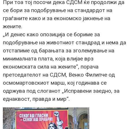
При тоа тој посочи дека СДСМ ќе продолжи да
се бори за подобрување на стандардот на
граѓаните како и за економско јакнење на
жените.
„И денес како опозиција се бориме за
подобрување на животниот стандрад и нема да
отстапиме од барањата за зголемување на
минималната плата, која влијае врз
економската сила на жените“, порача
претседателот на СДСМ, Венко Филипче од
осмомартовскиот марш, кој годинава се
одржува под слоганот „Исправени заедно, за
еднаквост, правда и мир“.