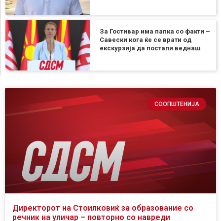
За Гостивар има папка со факти –
Савески кога ќе се врати од
екскурзија да постапи веднаш
СООПШТЕНИЈА
Директорот на Стоилковиќ за образование со
речник на уличар – повторно со навреди