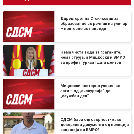
Директорот на Стоилковиќ за
образование со речник на уличар
– повторно со навреди
Нема чиста вода за граѓаните,
нема струја, а Мицкоски и ВМРО
за профит туркаат дата центри
Мицкоски повторно уловен во
лаги – од „екскурзија“ до
„службен дел“
СДСМ бара одговорност- како
доверливи документи од полиција
завршија во ВМРО?