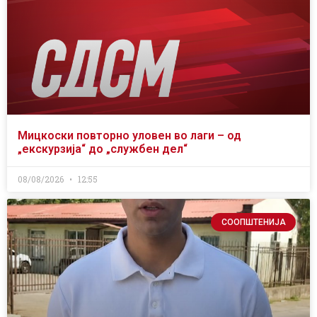
Мицкоски повторно уловен во лаги – од
„екскурзија“ до „службен дел“
08/08/2026
12:55
СООПШТЕНИЈА