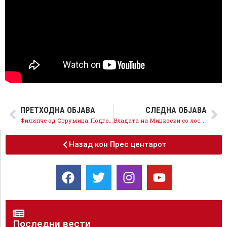
ПРЕТХОДНА ОБЈАВА
СЛЕДНА ОБЈАВА
Филипче од Струмица: Подготвуваме предлог закон за регулирање на породилното отсуство на жената земјоделка,
Владата на Mицкоски со лосос и ракчиња, народот со сува корка леб
Назад кон Прес центарот
Последни вести