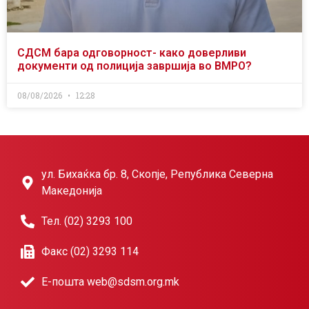
СДСМ бара одговорност- како доверливи
документи од полиција завршија во ВМРО?
08/08/2026
12:28
ул. Бихаќка бр. 8, Скопје, Република Северна
Македонија
Тел. (02) 3293 100
Факс (02) 3293 114
Е-пошта web@sdsm.org.mk