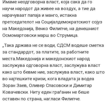
Имаме неодговорна власт, која сака да го
научи народот да живее на воздух, а тие да
нарачуваат папаја и манго, истакна
претседателот на Социјалдемократскиот сојуз
на Македонија, Венко Филипче, на денешниот
Осмомартовски марш во Струмица.
„Така држава не се води, СДСМ водеше сметка
за стандардот, за платите, за работните
места.Македонија и македонскиот народ
заслужува одговорна власт, заслужува власт
како што бевме ние, заслужува власт, како што
во најтешките кризи, кога владата ја водеа
Зоран Заев, Оливер Спасовски и Димитар
Ковачевски. Ниту еден граѓанин не беше
оставен по страна, нагласи Филипче.