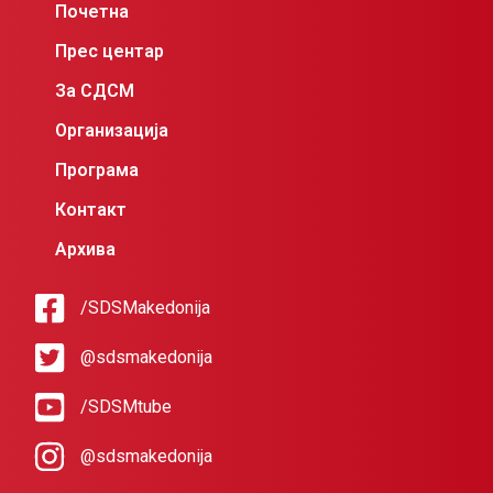
Почетна
Прес центар
За СДСМ
Организација
Програма
Контакт
Архива
/SDSMakedonija
@sdsmakedonija
/SDSMtube
@sdsmakedonija