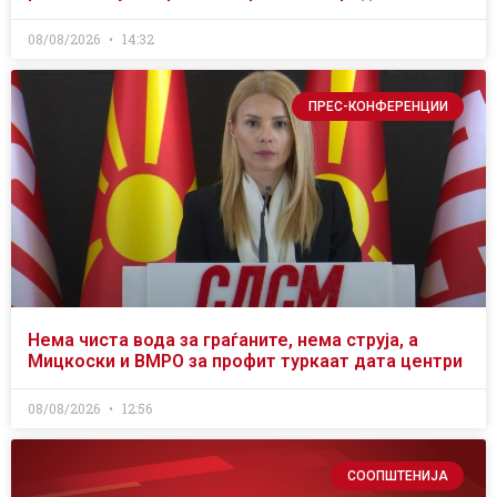
08/08/2026
14:32
ПРЕС-КОНФЕРЕНЦИИ
Нема чиста вода за граѓаните, нема струја, а
Мицкоски и ВМРО за профит туркаат дата центри
08/08/2026
12:56
СООПШТЕНИЈА