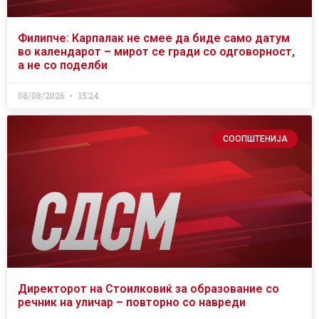
Филипче: Карпалак не смее да биде само датум
во календарот – мирот се гради со одговорност,
а не со поделби
08/08/2026
15:24
СООПШТЕНИЈА
Директорот на Стоилковиќ за образование со
речник на уличар – повторно со навреди