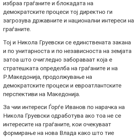
избраа граѓаните и блокадата на
демократските процеси тој директно ги
загрозува државните и национални интереси на
граѓаните.
Тој и Никола Груевски се единствената закана
и по унитарноста и по независноста на земјата
затоа што очигледно забораваат која е
стратешката определба на граѓаните и на
Р.Македонија, продолжување на
демократските процеси и евроатлантските
перспективи на Македонија.
За чии интереси Ѓорѓе Иванов по нарачка на
Никола Груевски одработува ако тоа не се
интересите на граѓаните, кои очекуваат
формирање на нова Влада како што тие