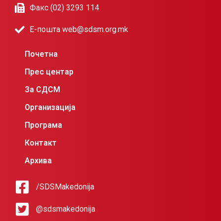
Факс (02) 3293 114
Е-пошта web@sdsm.org.mk
Почетна
Прес центар
За СДСМ
Организација
Програма
Контакт
Архива
/SDSMakedonija
@sdsmakedonija