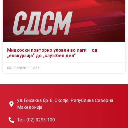
Мицкоски повторно уловен во лаги – од
„екскурзија“ до „службен дел“
08/08/2026
12:55
ул. Бихаќка бр. 8, Скопје, Република Северна
Македонија
Тел. (02) 3293 100