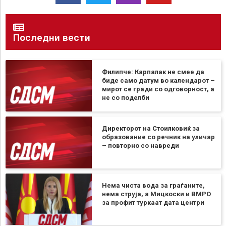
Последни вести
Филипче: Карпалак не смее да
биде само датум во календарот –
мирот се гради со одговорност, а
не со поделби
Директорот на Стоилковиќ за
образование со речник на уличар
– повторно со навреди
Нема чиста вода за граѓаните,
нема струја, а Мицкоски и ВМРО
за профит туркаат дата центри