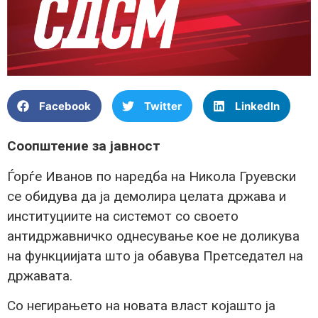
Facebook
Twitter
LinkedIn
Соопштение за јавност
Ѓорѓе Иванов по наредба на Никола Груевски
се обидува да ја демолира целата држава и
институциите на системот со своето
антидржавничко однесување кое не доликува
на функциијата што ја обавува Претседател на
државата.
Со негирањето на новата власт којашто ја