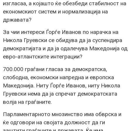
изгласаа, а којашто ќе обезбеди стабилност на
економскиот систем и нормализација на
државата?
За чии интереси Ѓорѓе Иванов по нарачка на
Никола Груевски се обидува да ја суспендира
демократијата и да ја одалечува Македонија од
евро-атлантските интеграции?
700.000 граѓани гласаа за демократска,
слободна, економски напредна и европска
Македонија. Ниту Ѓорѓе Иванов, ниту Никола
Груевски нема да ја спречат демократската
волја на граѓаните.
Парламентарното мнозинство има обврска и
ќе одговори на својата должност да ги
заштити граѓаните и државата. Ќе има