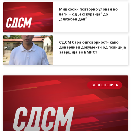
Мицкоски повторно уловен во
лаги – од „екскурзија“ до
„службен дел“
СДСМ бара одговорност- како
доверливи документи од полиција
завршија во ВМРО?
СООПШТЕНИЈА