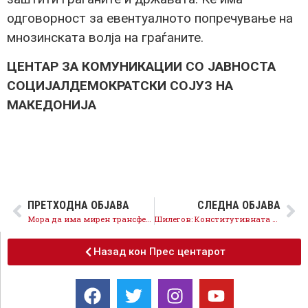
одговорност за евентуалното попречување на
мнозинската волја на граѓаните.
ЦЕНТАР ЗА КОМУНИКАЦИИ СО ЈАВНОСТА
СОЦИЈАЛДЕМОКРАТСКИ СОЈУЗ НА
МАКЕДОНИЈА
ПРЕТХОДНА ОБЈАВА
СЛЕДНА ОБЈАВА
Мора да има мирен трансфер на власта, насилието повлекува сериозна одговорност!
Шилегов: Конститутивната седница треба да заврши за Македонија да оди напред
Назад кон Прес центарот