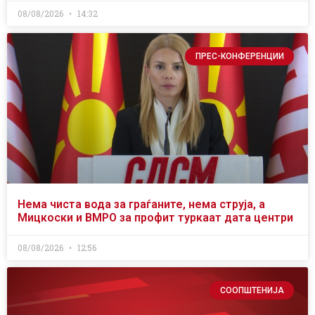
08/08/2026
14:32
ПРЕС-КОНФЕРЕНЦИИ
Нема чиста вода за граѓаните, нема струја, а
Мицкоски и ВМРО за профит туркаат дата центри
08/08/2026
12:56
СООПШТЕНИЈА