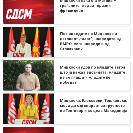
Мицкоски сака статистика –
граѓаните гледаат празни
фрижидери
По навредите на Мицкоски и
неговиот „талог“, навредите од
ВМРО, сега навреди и од
Стоилковиќ
Мицкоски удри по младите затоа
што ја кажаа вистината, младите
не се плашат- младите ќе
победат!
Мицкоски, Клековски, Тошковски,
мора да одговараат за труењето
во Гостивар и во цела Македонија