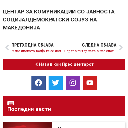
ЦЕНТАР ЗА КОМУНИКАЦИИ СО ЈАВНОСТА
СОЦИЈАЛДЕМОКРАТСКИ СОЈУЗ НА
МАКЕДОНИЈА
ПРЕТХОДНА ОБЈАВА
СЛЕДНА ОБЈАВА
Мнозинската волја ќе се испочитува, ќе има живот, слобода и правда за сите!
Парламентарното мнозинство ќе ги заштити граѓанските и државните интереси од тиранскиот однос на Груевски!
Назад кон Прес центарот
Последни вести