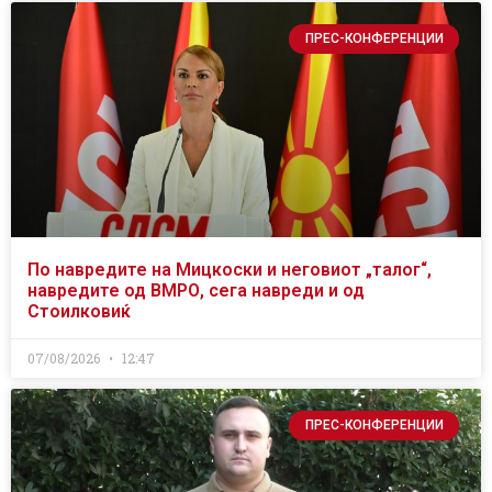
ПРЕС-КОНФЕРЕНЦИИ
По навредите на Мицкоски и неговиот „талог“,
навредите од ВМРО, сега навреди и од
Стоилковиќ
07/08/2026
12:47
ПРЕС-КОНФЕРЕНЦИИ