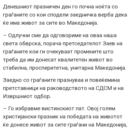
Денешниот празничен ден го почна ноќта со
граѓаните со кои сподели заедничка верба дека
ќе има живот за сите во Македонија.
– Одлучни сме да одговориме на оваа наша
света обврска, порача претседателот Заев на
граѓаните кои ги очекуваат промените што
треба да им донесат квалитетен живот во
стабилна, просперитетна, унитарна Македонија.
Заедно со граѓаните празнуваа и повеќемина
претставници на раководството на СДСМ и на
Извршниот одбор.
– Го избравме вистинскиот пат. Овој голем
христијански празник на победата на животот
ќе донесе живот за сите граѓани на Македонија,