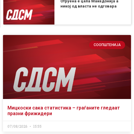
Отруена е цела Македонија а
никој од власта не одговара
СООПШТЕНИЈА
Мицкоски сака статистика – граѓаните гледаат
празни фрижидери
07/08/2026
15:55