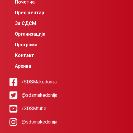
Почетна
Прес центар
За СДСМ
Организација
Програма
Контакт
Архива
/SDSMakedonija
@sdsmakedonija
/SDSMtube
@sdsmakedonija