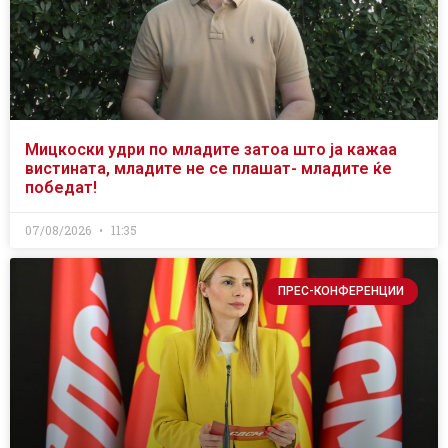
Мицкоски удри по младите затоа што ја кажаа
вистината, младите не се плашат- младите ќе
победат!
07/08/2026
11:35
ПРЕС-КОНФЕРЕНЦИИ