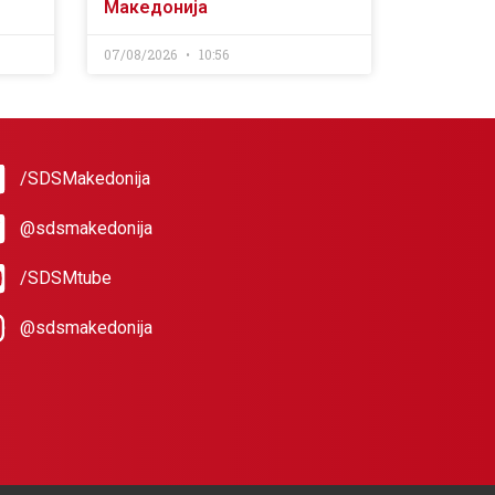
Македонија
07/08/2026
10:56
/SDSMakedonija
@sdsmakedonija
/SDSMtube
@sdsmakedonija