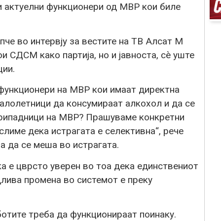
и актуелни функционери од МВР кои биле
че во интервју за вестите на ТВ Алсат М
и СДСМ како партија, но и јавноста, сè уште
ции.
 функционери на МВР кои имаат директна
лолетници да консумираат алкохол и да се
припадници на МВР? Прашуваме конкретни
лиме дека истрагата е селективна“, рече
а да се меша во истрагата.
 е цврсто уверен во тоа дека единствениот
длива промена во системот е преку
ботите треба да функционираат поинаку.