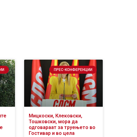
ИИ
ПРЕС-КОНФЕРЕНЦИИ
ите
Мицкоски, Клековски,
Тошковски, мора да
се
одговараат за труењето во
Гостивар и во цела