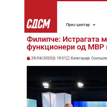
Прес центар
Филипче: Истрагата м
функционери од МВР к
29/04/2025
19:51
Категорија:
Соопште