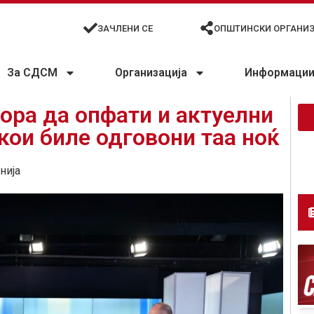
ЗАЧЛЕНИ СЕ
ОПШТИНСКИ ОРГАНИ
За СДСМ
Организација
Информации 
ора да опфати и актуелни
ои биле одговони таа ноќ
нија