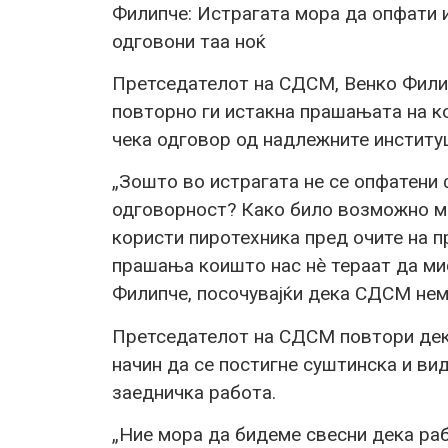
Филипче: Истрагата мора да опфати 
одговони таа ноќ
Претседателот на СДСМ, Венко Филип
повторно ги истакна прашањата на ко
чека одговор од надлежните институ
„Зошто во истрагата не се опфатени
одговорност? Како било возможно ма
користи пиротехника пред очите на 
прашања коишто нас нè тераат да мис
Филипче, посочувајќи дека СДСМ нем
Претседателот на СДСМ повтори дека
начин да се постигне суштинска и ви
заедничка работа.
„Ние мора да бидеме свесни дека ра