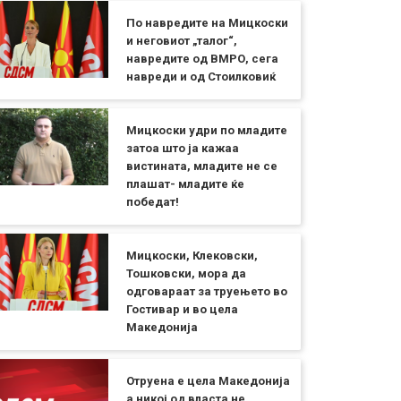
По навредите на Мицкоски
и неговиот „талог“,
навредите од ВМРО, сега
навреди и од Стоилковиќ
Мицкоски удри по младите
затоа што ја кажаа
вистината, младите не се
плашат- младите ќе
победат!
Мицкоски, Клековски,
Тошковски, мора да
одговараат за труењето во
Гостивар и во цела
Македонија
Отруена е цела Македонија
а никој од власта не