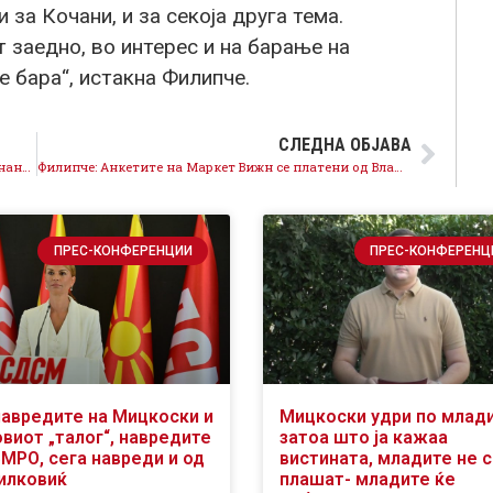
 за Кочани, и за секоја друга тема.
 заедно, во интерес и на барање на
е бара“, истакна Филипче.
СЛЕДНА ОБЈАВА
Филипче: СДСМ поднесува специјален закон за финансиска поддршка на семејствата од Кочани
Филипче: Анкетите на Маркет Вижн се платени од Владата, разликата ни одблиску не е точна
ПРЕС-КОНФЕРЕНЦИИ
ПРЕС-КОНФЕРЕНЦ
навредите на Мицкоски и
Мицкоски удри по млад
виот „талог“, навредите
затоа што ја кажаа
ВМРО, сега навреди и од
вистината, младите не 
илковиќ
плашат- младите ќе