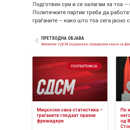
Подготвен сум и се залагам за тоа – и
Политичките партии треба да работат
граѓаните – како што тоа сега јасно с
ПРЕТХОДНА ОБЈАВА
СООПШТЕНИЈА
Мицкоски сака статистика –
По 
граѓаните гледаат празни
него
фрижидери
од 
Сто