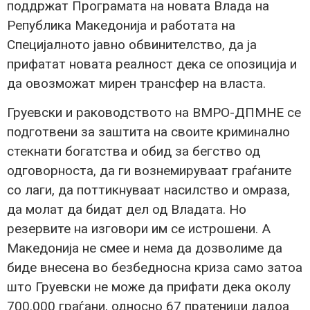
поддржат Програмата на новата Влада на
Република Македонија и работата на
Специјалното јавно обвинителство, да ја
прифатат новата реалност дека се опозиција и
да овозможат мирен трансфер на власта.
Груевски и раководството на ВМРО-ДПМНЕ се
подготвени за заштита на своите криминално
стекнати богатства и обид за бегство од
одговорноста, да ги вознемируваат граѓаните
со лаги, да поттикнуваат насилство и омраза,
да молат да бидат дел од Владата. Но
резервите на изговори им се истрошени. А
Македонија не смее и нема да дозволиме да
биде внесена во безбедносна криза само затоа
што Груевски не може да прифати дека околу
700.000 граѓани, односно 67 пратеници дадоа