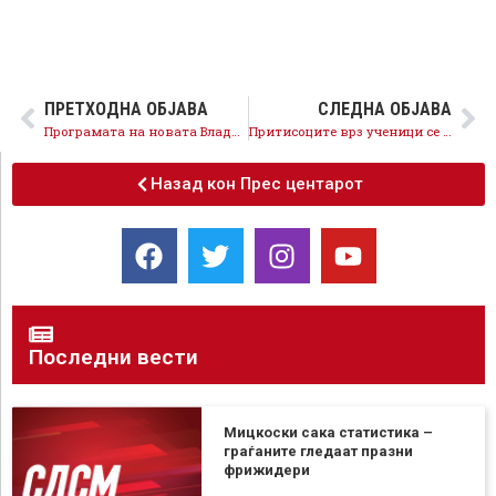
ПРЕТХОДНА ОБЈАВА
СЛЕДНА ОБЈАВА
Програмата на новата Влада ја штити унитарноста и еднаквоста на сите граѓани!
Притисоците врз ученици се кривично дело!
Назад кон Прес центарот
Последни вести
Мицкоски сака статистика –
граѓаните гледаат празни
фрижидери