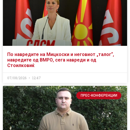
По навредите на Мицкоски и неговиот „талог“,
навредите од ВМРО, сега навреди и од
Стоилковиќ
07/08/2026
12:47
ПРЕС-КОНФЕРЕНЦИИ