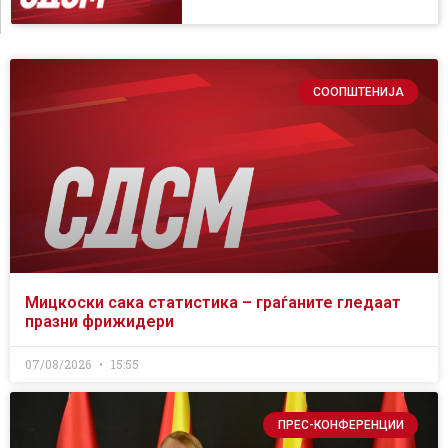
СООПШТЕНИЈА
Мицкоски сака статистика – граѓаните гледаат
празни фрижидери
07/08/2026
15:55
ПРЕС-КОНФЕРЕНЦИИ