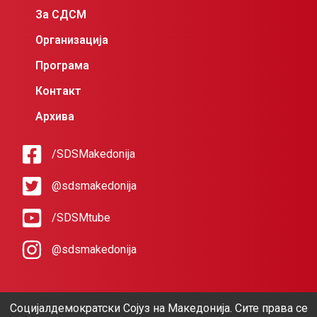
За СДСМ
Организација
Програма
Контакт
Архива
/SDSMakedonija
@sdsmakedonija
/SDSMtube
@sdsmakedonija
Социјалдемократски Сојуз на Македонија. Сите права се