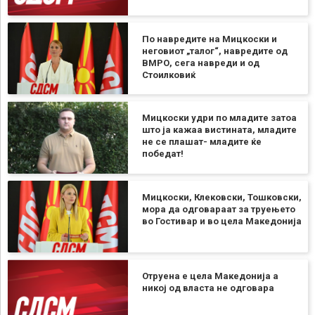
По навредите на Мицкоски и
неговиот „талог“, навредите од
ВМРО, сега навреди и од
Стоилковиќ
Мицкоски удри по младите затоа
што ја кажаа вистината, младите
не се плашат- младите ќе
победат!
Мицкоски, Клековски, Тошковски,
мора да одговараат за труењето
во Гостивар и во цела Македонија
Отруена е цела Македонија а
никој од власта не одговара