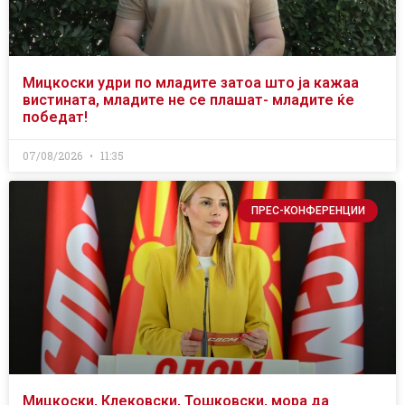
Мицкоски удри по младите затоа што ја кажаа
вистината, младите не се плашат- младите ќе
победат!
07/08/2026
11:35
ПРЕС-КОНФЕРЕНЦИИ
Мицкоски, Клековски, Тошковски, мора да