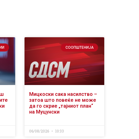
ИИ
СООПШТЕНИЈА
аш
Мицкоски сака насилство –
ите
затоа што повеќе не може
ки
да го скрие „тајниот план“
на Муцунски
06/08/2026
10:33