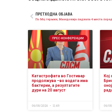
ПРЕТХОДНА ОБЈАВА
ПРЕС-КОНФЕРЕНЦИИ
Катастрофата во Гостивар
Кој 
продолжува –во водата има
Бри
бактерии, а резултатите
оној
дури на 20 август
рад
06/08/2026
11:49
06/08