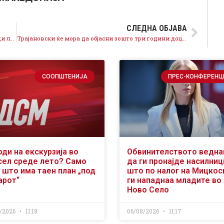
СЛЕДНА ОБЈАВА
По Мој термин, Македонија паднала 4 места поради лош здравствен систем!
Трајановски ќе мора да објасни зошто три години доцни со мерката бесплатен автобуски превоз!
СООПШТЕНИЈА
ПРЕС-КОНФЕРЕНЦ
оди на екскурзија во
Обвинителството ведн
сел среде лето? Само
да ги пронајде насилниц
 што има таен план „под
што по налог на Мицкос
арот“
ги нападнаа младите во
Ново Село
/2026
11:18
06/08/2026
11:17