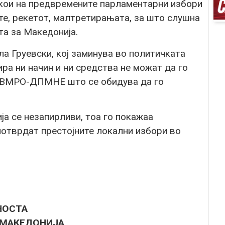
 кои на предвремените парламентарни избори
ите, рекетот, малтретирањата, за што слушна
та за Македонија.
а Груевски, кој заминува во политичката
ира ни начин и ни средства не можат да го
на ВМРО-ДПМНЕ што се обидува да го
а се незапирливи, тоа го покажаа
потврдат престојните локални избори во
НОСТА
 МАКЕДОНИЈА