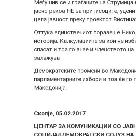
Меѓу нив се и граѓаните на Струмица
јасно рекоа НЕ за притисоците, уцен
цела јавност преку проектот Вистина
Оттука единствениот поразен е Никол
историја. Калкулациите за кои не изб
спасат и тоа го знае и членството 
залажува
Демократските промени во Македониј
парламентарните избори и тоа ќе го 
Македонија.
Скопје, 05.02.2017
ЦЕНТАР ЗА КОМУНИКАЦИИ СО ЈАВ
СОЦИЈАЛДЕМОКРАТСКИ СОЈУЗ НА