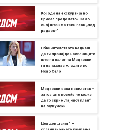
Кој оди на екскурзија во
Брисел среде лето? Само
оној што има таен план „под
радарот“
Обвинителството веднаш
да ги пронајде насилниците
што по налог на Мицкоски
ги нападнаа младите во
Ново Село
Мицкоски сака насилство –
затоа што повеќе не може
да го скрие „тајниот план“
на Муцунски
Цел ден „талог“ –
организираната кампања