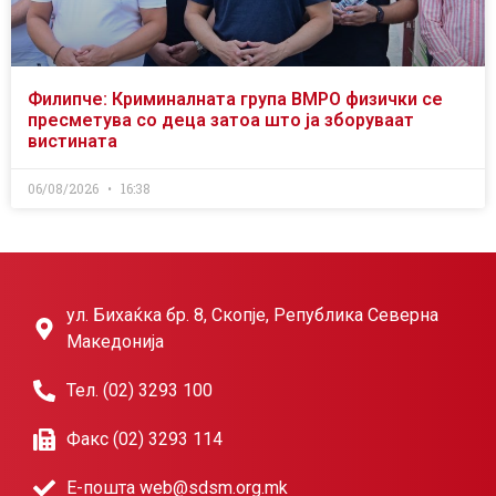
Филипче: Криминалната група ВМРО физички се
пресметува со деца затоа што ја зборуваат
вистината
06/08/2026
16:38
ул. Бихаќка бр. 8, Скопје, Република Северна
Македонија
Тел. (02) 3293 100
Факс (02) 3293 114
Е-пошта web@sdsm.org.mk