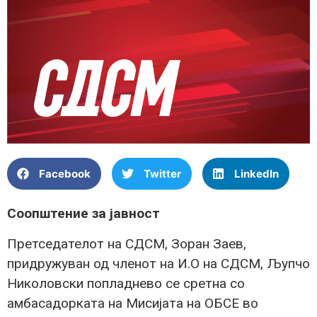
Facebook
Twitter
LinkedIn
Соопштение за јавност
Претседателот на СДСМ, Зоран Заев,
придружуван од членот на И.О на СДСМ, Љупчо
Николовски попладнево се сретна со
амбасадорката на Мисијата на ОБСЕ во