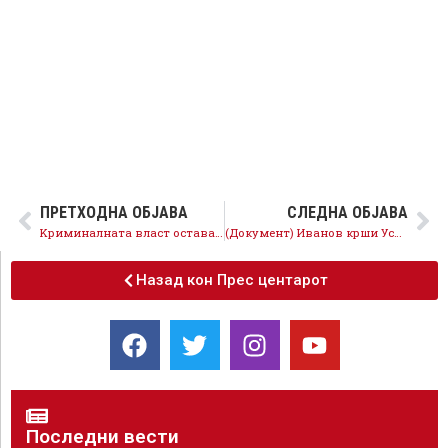
ПРЕТХОДНА ОБЈАВА
СЛЕДНА ОБЈАВА
Kриминалната власт остава јавен долг над 50 проценти, криењето ќе биде кривично дело!
(Документ) Иванов крши Устав и закон, лажна вест е дека постапил како Глигоров!
Назад кон Прес центарот
Последни вести