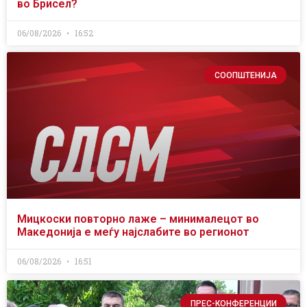
во Брисел?
06/08/2026
16:52
СООПШТЕНИЈА
Мицкоски повторно лаже – минималецот во
Македонија е меѓу најслабите во регионот
06/08/2026
16:51
ПРЕС-КОНФЕРЕНЦИИ