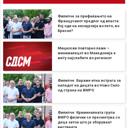
Филипче за прифаќањето на
Францускиот предлог од власта:
Кој оди на екскурзија во лето, во
Брисел?
Мицкоски повторно лаже –
минималецот во Македонија е
меѓу најслабите во регионот
Филипче: Бараме итна истрага за
нападот на децата во Ново Село
од страна на ВМРО
Филипче: Криминалната група
ВМРО физички се пресметува со
деца затоа што ја зборуваат
вистината