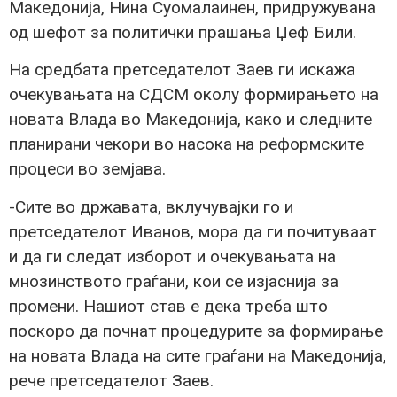
Македонија, Нина Суомалаинен, придружувана
од шефот за политички прашања Џеф Били.
На средбата претседателот Заев ги искажа
очекувањата на СДСМ околу формирањето на
новата Влада во Македонија, како и следните
планирани чекори во насока на реформските
процеси во земјава.
-Сите во државата, вклучувајки го и
претседателот Иванов, мора да ги почитуваат
и да ги следат изборот и очекувањата на
мнозинството граѓани, кои се изјаснија за
промени. Нашиот став е дека треба што
поскоро да почнат процедурите за формирање
на новата Влада на сите граѓани на Македонија,
рече претседателот Заев.