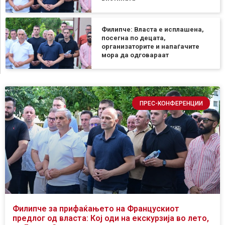
Филипче: Власта е исплашена,
посегна по децата,
организаторите и напаѓачите
мора да одговараат
ПРЕС-КОНФЕРЕНЦИИ
Филипче за прифаќањето на Францускиот
предлог од власта: Кој оди на екскурзија во лето,