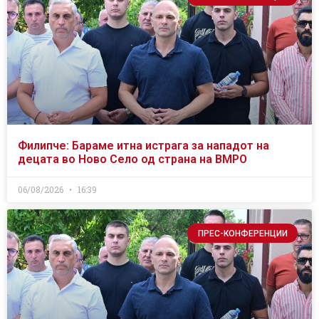
Филипче: Бараме итна истрага за нападот на
децата во Ново Село од страна на ВМРО
06/08/2026
16:39
ПРЕС-КОНФЕРЕНЦИИ