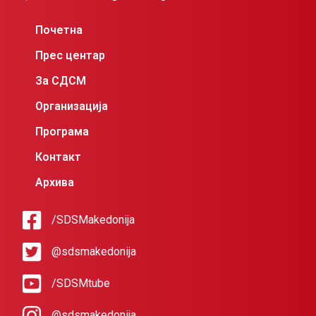
Почетна
Прес центар
За СДСМ
Организација
Програма
Контакт
Архива
/SDSMakedonija
@sdsmakedonija
/SDSMtube
@sdsmakedonija