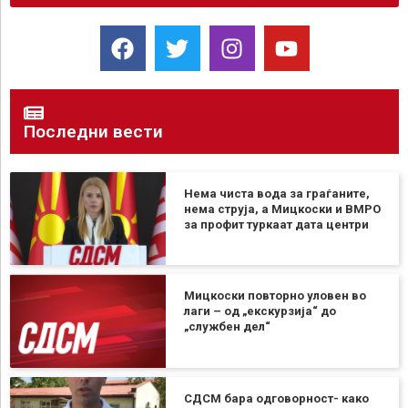
Последни вести
Нема чиста вода за граѓаните,
нема струја, а Мицкоски и ВМРО
за профит туркаат дата центри
Мицкоски повторно уловен во
лаги – од „екскурзија“ до
„службен дел“
СДСМ бара одговорност- како