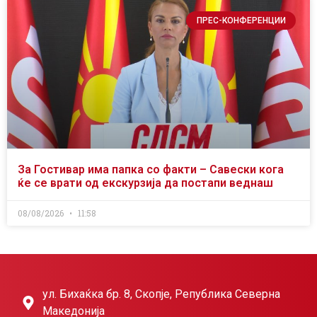
ПРЕС-КОНФЕРЕНЦИИ
За Гостивар има папка со факти – Савески кога
ќе се врати од екскурзија да постапи веднаш
08/08/2026
11:58
ул. Бихаќка бр. 8, Скопје, Република Северна
Македонија