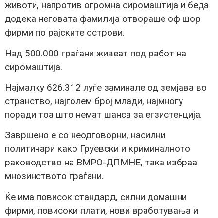
животи, напротив огромна сиромаштија и беда
додека неговата фамилија отвораше оф шор
фирми по рајските острови.
Над 500.000 граѓани живеат под работ на
сиромаштија.
Најмалку 626.312 луѓе заминале од земјава во
странство, најголем број млади, најмногу
поради тоа што немат шанса за егзистенција.
Завршено е со неодговорни, насилни
политичари како Груевски и криминалното
раководство на ВМРО-ДПМНЕ, така избраа
мнозинството граѓани.
Ќе има повисок стандард, силни домашни
фирми, повисоки плати, нови вработувања и