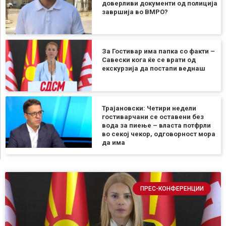
доверливи документи од полиција
завршија во ВМРО?
За Гостивар има папка со факти –
Савески кога ќе се врати од
екскурзија да постапи веднаш
Трајановски: Четири недели
гостиварчани се оставени без
вода за пиење – власта потфрли
во секој чекор, одговорност мора
да има
ПРЕС-КОНФЕРЕНЦИИ