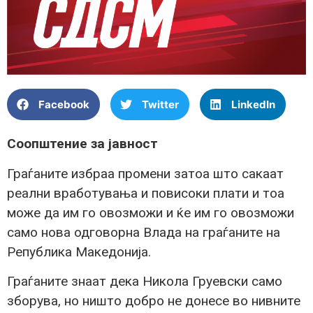
Facebook
Twitter
LinkedIn
Соопштение за јавност
Граѓаните избраа промени затоа што сакаат
реални вработувања и повисоки плати и тоа
може да им го овозможи и ќе им го овозможи
само нова одговорна Влада на граѓаните на
Република Македонија.
Граѓаните знаат дека Никола Груевски само
зборува, но ништо добро не донесе во нивните