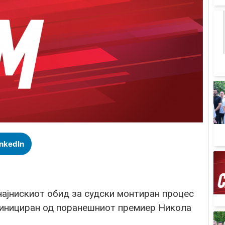
inkedIn
 најнискиот обид за судски монтиран процес
 инициран од поранешниот премиер Никола