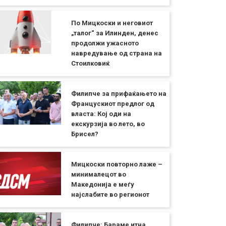
По Мицкоски и неговиот
„талог“ за Илинден, денес
продолжи ужасното
навредување од страна на
Стоилковиќ
Филипче за прифаќањето на
Францускиот предлог од
власта: Кој оди на
екскурзија во лето, во
Брисел?
Мицкоски повторно лаже –
минималецот во
Македонија е меѓу
најслабите во регионот
Филипче: Бараме итна