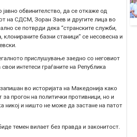
 јавно обвинителство, да се откаже од
от на СДСМ, Зоран Заев и другите лица во
јално се потврди дека “странските служби,
 клонираните базни станици“ се несовесна и
евски.
легалното прислушување заедно со неговиот
 свои интетеси граѓаните на Република
 запишан во историјата на Македонија како
 за прогон на политички противници, но и
а никој и ништо не може да застане на патот
иде темен вилает без правда и законитост.