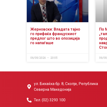
Жерновски: Владата тајно
По 
го прифаќа францускиот
„тал
предлог што во опозиција
про
го напаѓаше
нав
Сто
06/08/2026
20:05
06/08
ул. Бихаќка бр. 8, Скопје, Република
Северна Македонија
Тел. (02) 3293 100