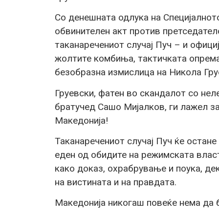
Со денешната одлука на Специјалното
обвинителен акт против претседател
таканаречениот случај Пуч – и офици
жолтите комбиња, тактичката опрема,
безобразна измислица на Никола Гру
Груевски, фатен во скандалот со не
братучед Сашо Мијалков, ги лажел за
Македонија!
Таканаречениот случај Пуч ќе остане
еден од обидите на режимската власт
како доказ, охрабрување и поука, дек
на вистината и на правдата.
Македонија никогаш повеќе нема да б