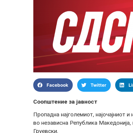
Facebook
Twitter
L
Соопштение за јавност
Пропадна најголемиот, најочајниот и
во независна Република Македонија,
Груевски.