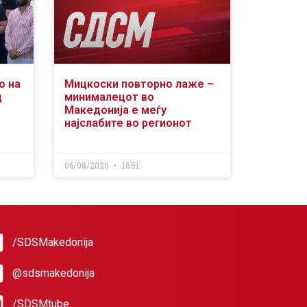
о на
Мицкоски повторно лаже –
д
минималецот во
Македонија е меѓу
најслабите во регионот
06/08/2026
16:51
/SDSMakedonija
@sdsmakedonija
/SDSMtube