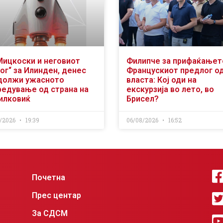
Мицкоски и неговиот
Филипче за прифаќањет
ог“ за Илинден, денес
Францускиот предлог о
должи ужасното
власта: Кој оди на
редување од страна на
екскурзија во лето, во
илковиќ
Брисел?
/2026
19:39
06/08/2026
16:52
Почетна
Прес центар
За СДСМ