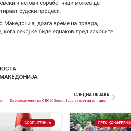
евски и негови соработници можеа да
нтираат судски процеси.
 Македонија, доаѓа време на правда,
, кога секој ќе биде еднаков пред законите.
НОСТА
 МАКЕДОНИЈА
СЛЕДНА ОБЈАВА
ор
Претседателот на СДСМ, Зоран Заев се сретна со лидерот на ДУИ, Али Ахмети
СООПШТЕНИЈА
ПРЕС-КОНФЕРЕНЦ