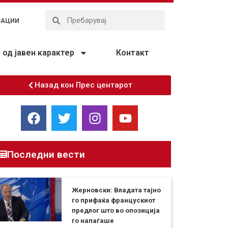
ЗАЦИИ
од јавен карактер
Контакт
Назад кон Прес центарот
Последни вести
Жерновски: Владата тајно
го прифаќа францускиот
предлог што во опозиција
го напаѓаше