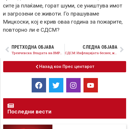
сите ја плаќаме, горат шуми, се уништува имот
и загрозени се животи. Го прашуваме
Мицкоски, кој е крив оваа година за пожарите,
повторно ли е СДСМ?
ПРЕТХОДНА ОБЈАВА
СЛЕДНА ОБЈАВА
Тренчевска: Владата на ВМРО-ДПМНЕ покажа ароганција и негрижа за настраданите од трагедијата во Кочани
СДСМ: Инфлацијата беснее, животот е сè поскап, а Мицкоски продава шарени економски лаги
Назад кон Прес центарот
Последни вести