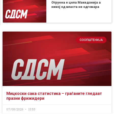
Отруена е цела Македонија а
никој од власта не одговара
СООПШТЕНИЈА
Мицкоски сака статистика – граѓаните гледаат
празни фрижидери
07/08/2026
15:55