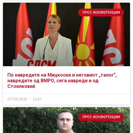
ПРЕС-КОНФЕРЕНЦИИ
По навредите на Мицкоски и неговиот „талог“,
навредите од ВМРО, сега навреди и од
Стоилковиќ
07/08/2026
12:47
ПРЕС-КОНФЕРЕНЦИИ