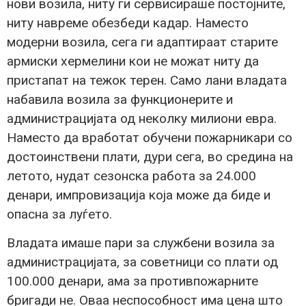
нови возила, ниту ги сервисираше постојните,
ниту навреме обезбеди кадар. Наместо
модерни возила, сега ги адаптираат старите
армиски хермелини кои не можат ниту да
пристапат на тежок терен. Само лани владата
набавила возила за функционерите и
администрацијата од неколку милиони евра.
Наместо да вработат обучени пожарникари со
достоинствени плати, дури сега, во средина на
летото, нудат сезонска работа за 24.000
денари, импровизација која може да биде и
опасна за луѓето.
Владата имаше пари за службени возила за
администрацијата, за советници со плати од
100.000 денари, ама за противпожарните
бригади не. Оваа неспособност има цена што