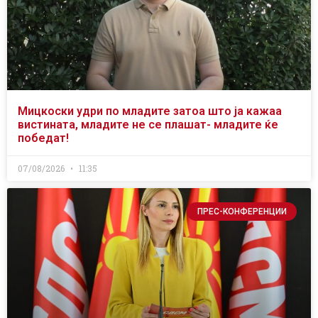
Мицкоски удри по младите затоа што ја кажаа
вистината, младите не се плашат- младите ќе
победат!
07/08/2026
11:35
ПРЕС-КОНФЕРЕНЦИИ