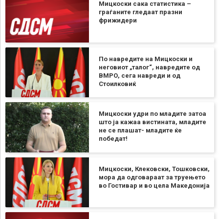
Мицкоски сака статистика –
граѓаните гледаат празни
фрижидери
По навредите на Мицкоски и
неговиот „талог“, навредите од
ВМРО, сега навреди и од
Стоилковиќ
Мицкоски удри по младите затоа
што ја кажаа вистината, младите
не се плашат- младите ќе
победат!
Мицкоски, Клековски, Тошковски,
мора да одговараат за труењето
во Гостивар и во цела Македонија