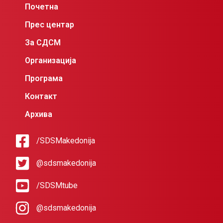
Почетна
Прес центар
За СДСМ
Организација
Програма
Контакт
Архива
/SDSMakedonija
@sdsmakedonija
/SDSMtube
@sdsmakedonija