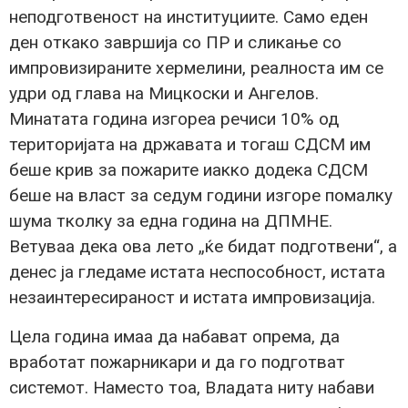
неподготвеност на институциите. Само еден
ден откако завршија со ПР и сликање со
импровизираните хермелини, реалноста им се
удри од глава на Мицкоски и Ангелов.
Минатата година изгореа речиси 10% од
територијата на државата и тогаш СДСМ им
беше крив за пожарите иакко додека СДСМ
беше на власт за седум години изгоре помалку
шума тколку за една година на ДПМНЕ.
Ветуваа дека ова лето „ќе бидат подготвени“, а
денес ја гледаме истата неспособност, истата
незаинтересираност и истата импровизација.
Цела година имаа да набават опрема, да
вработат пожарникари и да го подготват
системот. Наместо тоа, Владата ниту набави