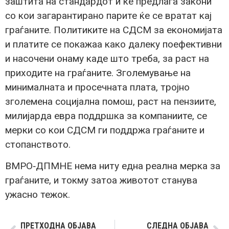
заштита на стандардот и ќе предлага закони
со кои загарантирано парите ќе се вратат кај
граѓаните. Политиките на СДСМ за економијата
и платите се покажаа како далеку поефективни
и насочени онаму каде што треба, за раст на
приходите на граѓаните. Зголемување на
минималната и просечната плата, тројно
зголемена социјална помош, раст на пензиите,
милијарда евра поддршка за компаниите, се
мерки со кои СДСМ ги поддржа граѓаните и
стопанството.
ВМРО‑ДПМНЕ нема ниту една реална мерка за
граѓаните, и токму затоа животот станува
ужасно тежок.
ПРЕТХОДНА ОБЈАВА
СЛЕДНА ОБЈАВА