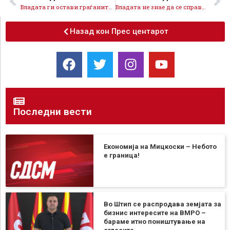
Владата ги остави граѓаните сами против пожарите, импровизацијата на Мицкоски скапо ја чини Македонија
Владата не знае да се справи со пожарите, ги остави граѓаните сами со огнените стихии
Назад кон Прес центарот
Последни вести
Економија на Мицкоски – Небото
е граница!
Во Штип се распродава земјата за
бизнис интересите на ВМРО –
бараме итно поништување на