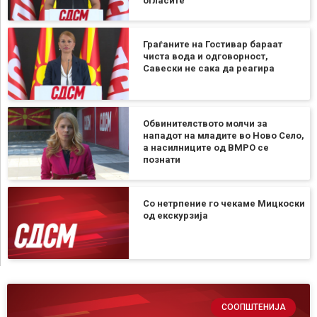
огласите
Граѓаните на Гостивар бараат
чиста вода и одговорност,
Савески не сака да реагира
Обвинителството молчи за
нападот на младите во Ново Село,
а насилниците од ВМРО се
познати
Со нетрпение го чекаме Мицкоски
од екскурзија
СООПШТЕНИЈА