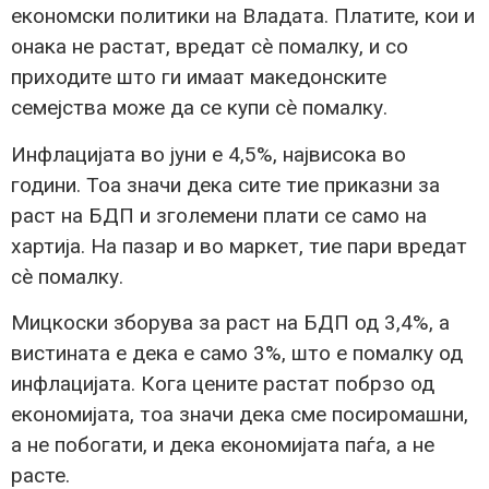
економски политики на Владата. Платите, кои и
онака не растат, вредат сè помалку, и со
приходите што ги имаат македонските
семејства може да се купи сè помалку.
Инфлацијата во јуни е 4,5%, највисока во
години. Тоа значи дека сите тие приказни за
раст на БДП и зголемени плати се само на
хартија. На пазар и во маркет, тие пари вредат
сè помалку.
Мицкоски зборува за раст на БДП од 3,4%, а
вистината е дека е само 3%, што е помалку од
инфлацијата. Кога цените растат побрзо од
економијата, тоа значи дека сме посиромашни,
а не побогати, и дека економијата паѓа, а не
расте.