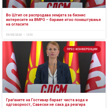
Во Штип се распродава земјата за бизнис
интересите на ВМРО – бараме итно поништување
на огласите
09/08/2026
13:01
ПРЕС-КОНФЕРЕНЦИИ
Граѓаните на Гостивар бараат чиста вода и
одговорност, Савески не сака да реагира