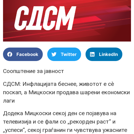
Facebook
Twitter
LinkedIn
Соопштение за јавност
СДСМ: Инфлацијата беснее, животот е сè
поскап, а Мицкоски продава шарени економски
лаги
Додека Мицкоски секој ден се појавува на
телевизија и се фали со „рекорден раст“ и
„успеси“, секој граѓанин ги чувствува ужасните