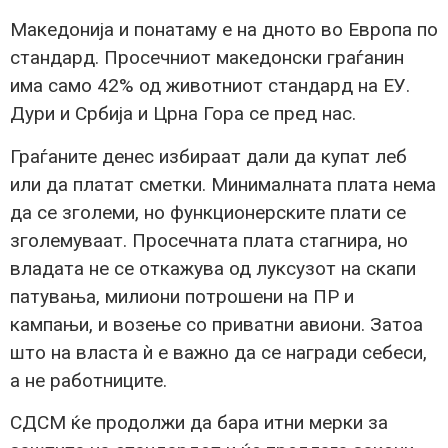
Македонија и понатаму е на дното во Европа по
стандард. Просечниот македонски граѓанин
има само 42% од животниот стандард на ЕУ.
Дури и Србија и Црна Гора се пред нас.
Граѓаните денес избираат дали да купат леб
или да платат сметки. Минималната плата нема
да се зголеми, но функционерските плати се
зголемуваат. Просечната плата стагнира, но
владата не се откажува од луксузот на скапи
патувања, милиони потрошени на ПР и
кампањи, и возење со приватни авиони. Затоа
што на власта ѝ е важно да се награди себеси,
а не работниците.
СДСМ ќе продолжи да бара итни мерки за