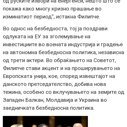
од руските извори на енергенси, нешто што се
покажа како многу кризно прашање во
изминатиот период“, истакна Филипче.
Во однос на безбедноста, тој ја поздрави
одлуката на ЕУ за зголемување на
инвестициите во воената индустрија и градење
на автономна безбедносна политика, независна
од трети актери. Во обраќањето на Советот,
Филипче стави акцент и на проширувањето на
Европската унија, кое, според извештајот на
данското претседателство, добива нова
тежина, особено со вклучувањето на земјите од
Западен Балкан, Молдавија и Украина во
заедничката безбедносна политика.