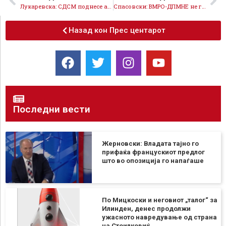
Лукаревска: СДСМ поднесе амандман за зголемување на средствата за противпожарна заштита од 500 милиони денари
Спасовски: ВМРО-ДПМНЕ не ги поддржа амандманите за помош за настраданите во Кочани и за справување со пожарите
Назад кон Прес центарот
Последни вести
Жерновски: Владата тајно го
прифаќа францускиот предлог
што во опозиција го напаѓаше
По Мицкоски и неговиот „талог“ за
Илинден, денес продолжи
ужасното навредување од страна
на Стоилковиќ