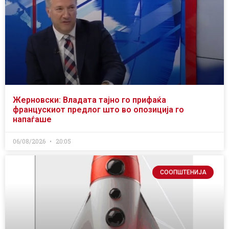
Жерновски: Владата тајно го прифаќа
францускиот предлог што во опозиција го
напаѓаше
06/08/2026
20:05
СООПШТЕНИЈА