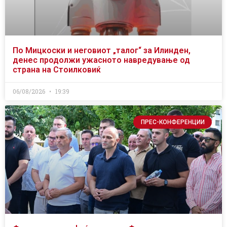
По Мицкоски и неговиот „талог“ за Илинден,
денес продолжи ужасното навредување од
страна на Стоилковиќ
06/08/2026
19:39
ПРЕС-КОНФЕРЕНЦИИ