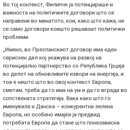
Во тој контекст, Филипче ја потенцираше и
важноста на политичките договори што се
направени во минатото, кои, како што кажа, не
се само договори коишто решаваат политички
проблеми.
„Имено, во Преспанскиот договор има еден
сериозен дел кој укажува на развој на
потенцијално партнерство со Република Грција
во делот на обновливите извори на енергија, и
тоа е нешто што во овој контекст Европа,
сметам, треба да го има на ум и да го вгради во
сопствената стратегија. Вака како што го
именувала и Данска – конкурентна зелена
Европа, но особено имајќи ја предвид
потребата Европа да стане што понезависна