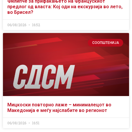
Филипче за прифаќањето на Францускиот
предлог од власта: Кој оди на екскурзија во лето,
во Брисел?
06/08/2026
16:52
СООПШТЕНИЈА
Мицкоски повторно лаже – минималецот во
Македонија е меѓу најслабите во регионот
06/08/2026
16:51