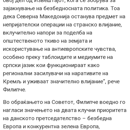
овој дел од Извештајот, кога се зборува за
зајакнување на безбедносната политика. Тоа
дека Северна Македонија останува предмет на
непријателски операции на странско влијание,
вклучително напори за поделба на
општественото ткиво на земјата и
искористување на антиевропските чувства,
особено преку таблоидите и медиумите на
српски јазик кои функционираат како
регионални засилувачи на наративите на
Кремљ и уживаат значително влијание“, рече
Филипче.
Во обраќањето на Советот, Филипче воедно го
нагласи значењето на двата клучни приоритета
на данското претседателство – безбедна
Европа и конкурентна зелена Европа,