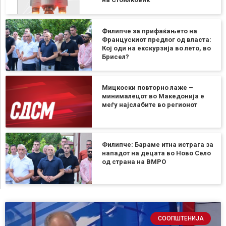
Филипче за прифаќањето на
Францускиот предлог од власта:
Кој оди на екскурзија во лето, во
Брисел?
Мицкоски повторно лаже –
минималецот во Македонија е
меѓу најслабите во регионот
Филипче: Бараме итна истрага за
нападот на децата во Ново Село
од страна на ВМРО
СООПШТЕНИЈА