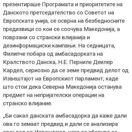
презентираше Програмата и приоритетите на
Данското претседателство со Советот на
Европската унија, се осврна на безбедносните
предизвици со кои се соочува Македонија, а
поврзани со странски влијанија и
дезинформациски кампањи. На седницата,
Филипче побара од амбасадорката на
Кралството Данска, Н.Е. Перниле Деилер
Кардел, сериозно да се земе предвид делот од
Извештајот на Европскиот парламент, каде
што стои дека Северна Македонија останува
предмет на непријателски операции на
странско влијание.
„Би сакал данската амбасадорка да каже дали
ова го земаат предвид и дали се анализира