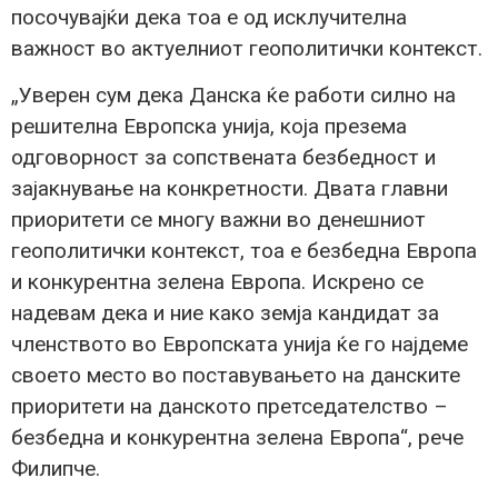
посочувајќи дека тоа е од исклучителна
важност во актуелниот геополитички контекст.
„Уверен сум дека Данска ќе работи силно на
решителна Европска унија, која презема
одговорност за сопствената безбедност и
зајакнување на конкретности. Двата главни
приоритети се многу важни во денешниот
геополитички контекст, тоа е безбедна Европа
и конкурентна зелена Европа. Искрено се
надевам дека и ние како земја кандидат за
членството во Европската унија ќе го најдеме
своето место во поставувањето на данските
приоритети на данското претседателство –
безбедна и конкурентна зелена Европа“, рече
Филипче.