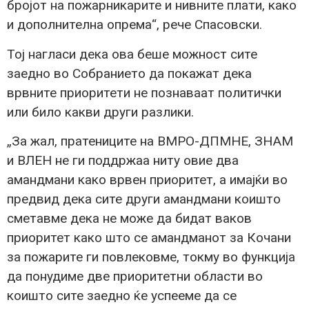
бројот на пожарникарите и нивните плати, како
и дополнителна опрема“, рече Спасовски.
Тој нагласи дека ова беше можност сите
заедно во Собранието да покажат дека
врвните приоритети не познаваат политички
или било какви други разлики.
„За жал, пратениците на ВМРО-ДПМНЕ, ЗНАМ
и ВЛЕН не ги поддржаа ниту овие два
амандмани како врвен приоритет, а имајќи во
предвид дека сите други амандмани коишто
сметавме дека не може да бидат ваков
приоритет како што се амандманот за Кочани
за пожарите ги повлековме, токму во функција
да понудиме две приоритетни области во
коишто сите заедно ќе успееме да се