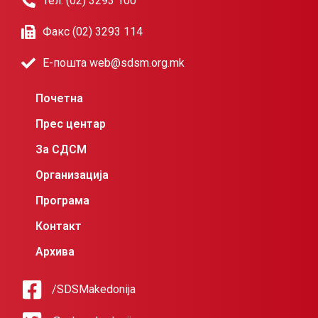
Тел. (02) 3293 100
Факс (02) 3293 114
Е-пошта web@sdsm.org.mk
Почетна
Прес центар
За СДСМ
Организација
Програма
Контакт
Архива
/SDSMakedonija