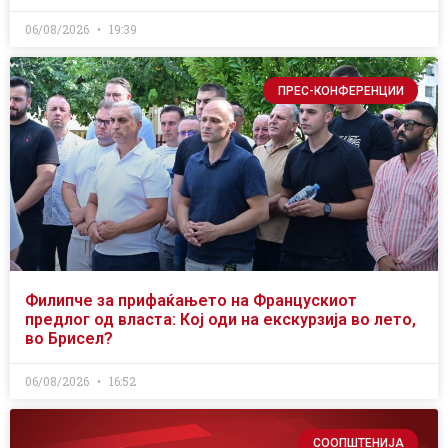
06/08/2026
19:39
ПРЕС-КОНФЕРЕНЦИИ
Филипче за прифаќањето на Францускиот
предлог од власта: Кој оди на екскурзија во лето,
во Брисел?
06/08/2026
16:52
СООПШТЕНИЈА