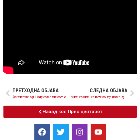
ПРЕТХОДНА ОБЈАВА
СЛЕДНА ОБЈАВА
Филипче од Националниот совет: Македонија не смее да остане жртва на странски дестабилизациски операции
Мицкоски конечно призна дека државата доцни со поврат на ДДВ: срамно е граѓаните и фирмите да му се јавуваат нему
Назад кон Прес центарот