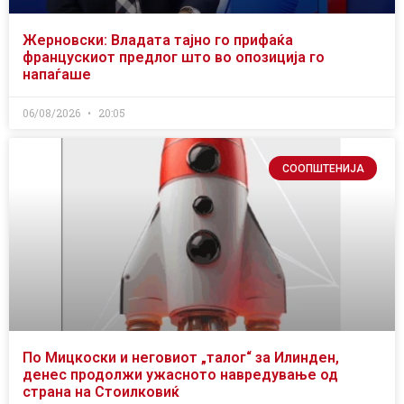
Жерновски: Владата тајно го прифаќа
францускиот предлог што во опозиција го
напаѓаше
06/08/2026
20:05
СООПШТЕНИЈА
По Мицкоски и неговиот „талог“ за Илинден,
денес продолжи ужасното навредување од
страна на Стоилковиќ