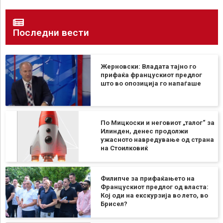
Последни вести
Жерновски: Владата тајно го
прифаќа францускиот предлог
што во опозиција го напаѓаше
По Мицкоски и неговиот „талог“ за
Илинден, денес продолжи
ужасното навредување од страна
на Стоилковиќ
Филипче за прифаќањето на
Францускиот предлог од власта:
Кој оди на екскурзија во лето, во
Брисел?