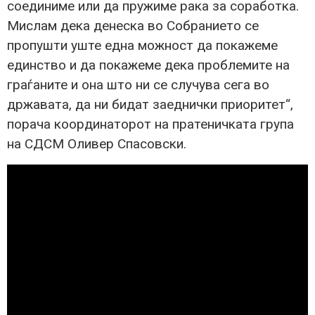
соединиме или да пружиме рака за соработка.
Мислам дека денеска во Собранието се
пропушти уште една можност да покажеме
единство и да покажеме дека проблемите на
граѓаните и она што ни се случува сега во
државата, да ни бидат заеднички приоритет“,
порача координаторот на пратеничката група
на СДСМ Оливер Спасовски.