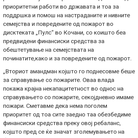
приоритетни работи во државата и тоа за
поддршка и помош на настраданите и нивните
семејства и повредените од пожарот во
дисктеката „Пулс“ во Кочани, со коишто беа
предвидени финансиски средства за
обештетување на семејствата на
починатите,како и за повредените од пожарот.
„Вториот амандман којшто го поднесовме беше
за справување со пожарите. Оваа влада
покажа крајна некапацитетност во однос на
справувањето со пожарите, секојдневно имаме
пожари. Сметавме дека нема поголем
приоритет од тоа сите заедно таа обезбедиме
финансиски средства преку овој ребаланс,
којшто пред се ќе значат зголемувањето на