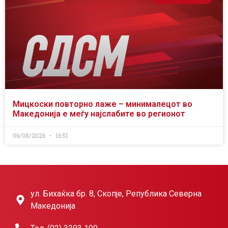
Мицкоски повторно лаже – минималецот во
Македонија е меѓу најслабите во регионот
06/08/2026
16:51
ул. Бихаќка бр. 8, Скопје, Република Северна
Македонија