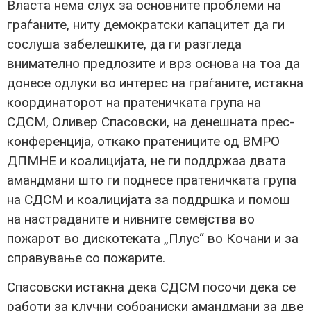
Власта нема слух за основните проблеми на
граѓаните, ниту демократски капацитет да ги
сослуша забелешките, да ги разгледа
внимателно предлозите и врз основа на тоа да
донесе одлуки во интерес на граѓаните, истакна
координаторот на пратеничката група на
СДСМ, Оливер Спасовски, на денешната прeс-
конференција, откако пратениците од ВМРО
ДПМНЕ и коалицијата, не ги поддржаа двата
амандмани што ги поднесе пратеничката група
на СДСМ и коалицијата за поддршка и помош
на настраданите и нивните семејства во
пожарот во дискотеката „Плус“ во Кочани и за
справување со пожарите.
Спасовски истакна дека СДСМ посочи дека се
работи за клучни собраниски амандмани за две