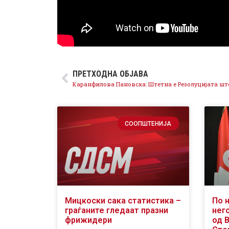
ПРЕТХОДНА ОБЈАВА
СООПШТЕНИЈА
Мицкоски сака статистика –
По 
граѓаните гледаат празни
него
фрижидери
од 