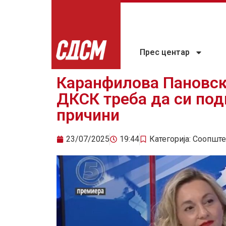
Прес центар
Каранфилова Пановск
ДКСК треба да си под
причини
23/07/2025
19:44
Категорија:
Соопште