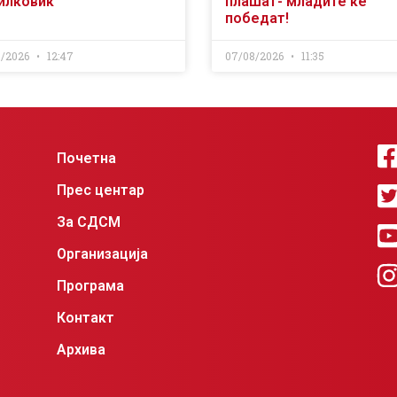
илковиќ
плашат- младите ќе
победат!
8/2026
12:47
07/08/2026
11:35
Почетна
Прес центар
За СДСМ
Организација
Програма
Контакт
Архива