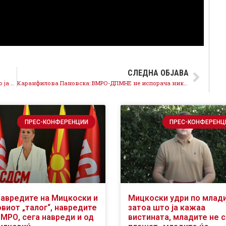
СЛЕДНА ОБЈАВА
Каранфилова Пановска: Штетна е Резолуцијата што ја нуди ВМРО-ДПМНЕ, отвора прашање за јазикот што веќе е затворено
Каранфилова Пановска: ВМРО-ДПМНЕ не испорача никакви резултати, животниот стандард падна за 20%
ПРЕС-КОНФЕРЕНЦИИ
ПРЕС-КОНФЕРЕНЦ
навредите на Мицкоски и
Мицкоски удри по млад
виот „талог“, навредите
затоа што ја кажаа
ВМРО, сега навреди и од
вистината, младите не 