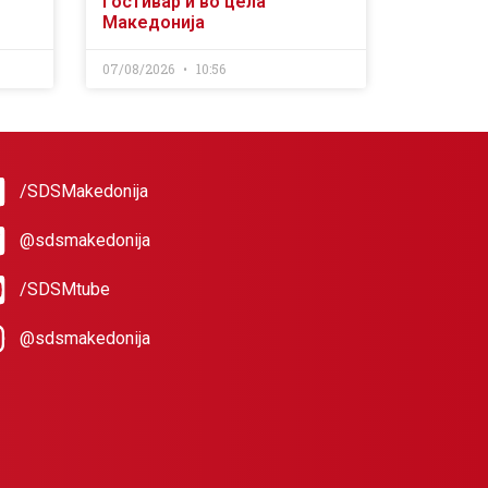
Гостивар и во цела
Македонија
07/08/2026
10:56
/SDSMakedonija
@sdsmakedonija
/SDSMtube
@sdsmakedonija