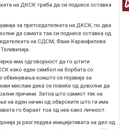
ката на ДКСК треба да си поднесе оставка
јавија за претседателката на ДКСК, по два
волни да самата таа си поднесе оставка од
тседателката на СДСМ, Фани Каранфилова
 Телевизија.
ерка има одговорност да го штити
КСК како еден симбол на борбата со
е обвинувања коишто се појавија за
нови мислам дека се повеќе од доволни да
рални причини. Затоа што самиот тек на
ње на еден начин од обврските што ги има
вата го бараат тоа од неа како личност.
онија ја разгледува иницијативата на дел од