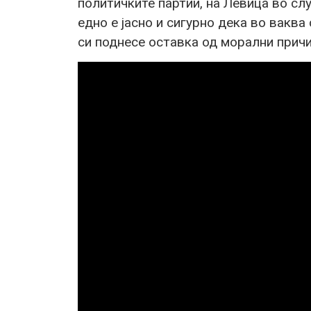
политичките партии, на Левица во слу
едно е јасно и сигурно дека во вакв
си поднесе оставка од морални прич