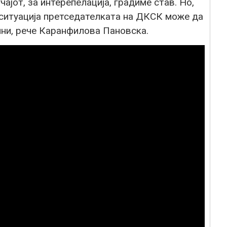
чајот, за интерепелација, градиме став. Но,
а ситуација претседателката на ДКСК може да
ини, рече Каранфилова Пановска.