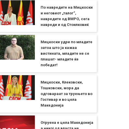
По навредите на Мицкоски
и неговиот „талог“,
навредите од ВМРО, сега
навреди и од Стоилковиќ
Мицкоски удри по младите
затоа што ја кажаа
вистината, младите не се
плашат- младите ќе
победат!
Мицкоски, Клековски,
Тошковски, мора да
одговараат за труењето во
Гостивар и во цела
Македонија
Отруена е цела Македонија
а никој од власта не