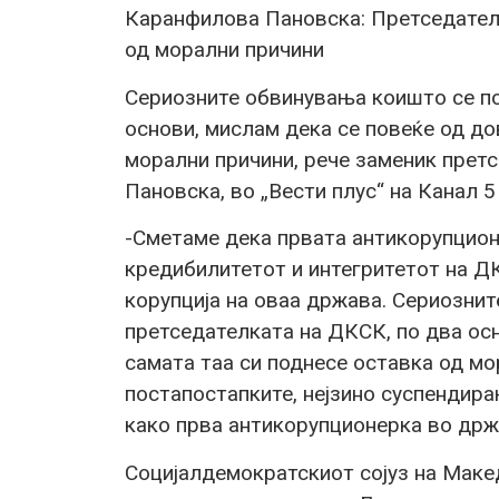
Каранфилова Пановска: Претседател
од морални причини
Сериозните обвинувања коишто се по
основи, мислам дека се повеќе од до
морални причини, рече заменик пре
Пановска, во „Вести плус“ на Канал 5
-Сметаме дека првата антикорупцион
кредибилитетот и интегритетот на Д
корупција на оваа држава. Сериознит
претседателката на ДКСК, по два ос
самата таа си поднесе оставка од мо
постапостапките, нејзино суспендира
како прва антикорупционерка во држа
Социјалдемократскиот сојуз на Макед