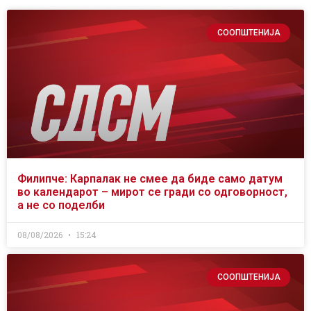
СООПШТЕНИЈА
Филипче: Карпалак не смее да биде само датум
во календарот – мирот се гради со одговорност,
а не со поделби
08/08/2026
15:24
СООПШТЕНИЈА