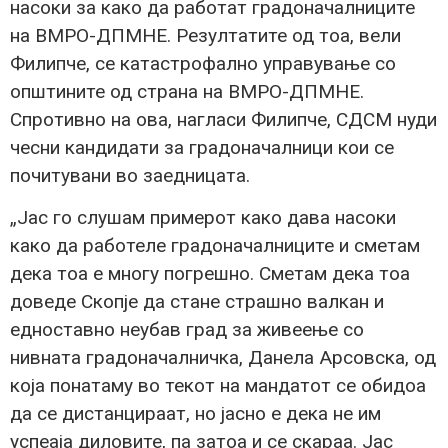
насоки за како да работат градоначалниците
на ВМРО-ДПМНЕ. Резултатите од тоа, вели
Филипче, се катастрофално управување со
општините од страна на ВМРО-ДПМНЕ.
Спротивно на ова, нагласи Филипче, СДСМ нуди
чесни кандидати за градоначалници кои се
почитувани во заедницата.
„Јас го слушам примерот како дава насоки
како да работеле градоначалниците и сметам
дека тоа е многу погрешно. Сметам дека тоа
доведе Скопје да стане страшно валкан и
едноставно неубав град за живеење со
нивната градоначалничка, Данела Арсовска, од
која понатаму во текот на мандатот се обидоа
да се дистанцираат, но јасно е дека не им
успеаја диловите, па затоа и се скараа. Јас