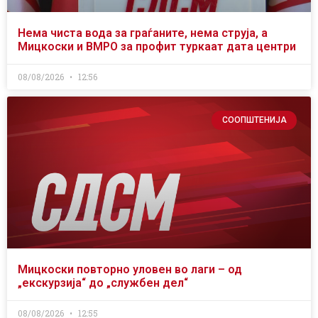
Нема чиста вода за граѓаните, нема струја, а
Мицкоски и ВМРО за профит туркаат дата центри
08/08/2026
12:56
СООПШТЕНИЈА
Мицкоски повторно уловен во лаги – од
„екскурзија“ до „службен дел“
08/08/2026
12:55