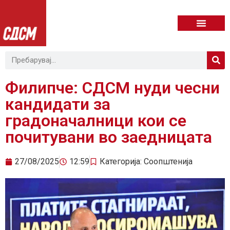
Филипче: СДСМ нуди чесни
кандидати за
градоначалници кои се
почитувани во заедницата
27/08/2025
12:59
Категорија:
Соопштенија