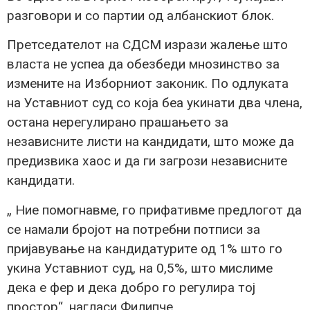
разговори и со партии од албанскиот блок.
Претседателот на СДСМ изрази жалење што
власта не успеа да обезбеди мнозинство за
измените на Изборниот законик. По одлуката
на Уставниот суд со која беа укинати два члена,
остана нерегулирано прашањето за
независните листи на кандидати, што може да
предизвика хаос и да ги загрози независните
кандидати.
„ Ние помогнавме, го прифативме предлогот да
се намали бројот на потребни потписи за
пријавување на кандидатурите од 1% што го
укина Уставниот суд, на 0,5%, што мислиме
дека е фер и дека добро го регулира тој
простор“, нагласи Филипче.