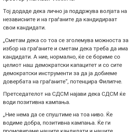
Тој додаде дека лично ја поддржува волјата на
независните и на граѓаните да кандидираат
свои кандидати.
„Сметам дека со тоа се зголемува можноста за
избор на граѓаните и сметам дека треба да има
кандидати. А ние, нормално, ќе се бориме со
целиот наш демократски капацитет и со сите
демократски инструменти за да ја добиеме
довербата на граѓаните“, потенцира Филипче.
Претседателот на СДСМ најави дека СДСМ ќе
води позитивна кампања.
„Ние нема да се спуштиме на тоа ниво. Ќе
водиме добра, позитивна кампања. Ќе ги
промовираме нашите кандидати и нашите