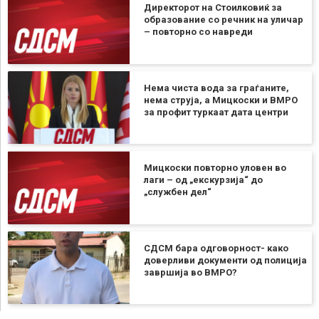
Директорот на Стоилковиќ за
образование со речник на уличар
– повторно со навреди
Нема чиста вода за граѓаните,
нема струја, а Мицкоски и ВМРО
за профит туркаат дата центри
Мицкоски повторно уловен во
лаги – од „екскурзија“ до
„службен дел“
СДСМ бара одговорност- како
доверливи документи од полиција
завршија во ВМРО?