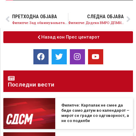
ПРЕТХОДНА ОБЈАВА
СЛЕДНА ОБЈАВА
Филипче: Зад обвинувањата за дестабилизација, Мицкоски го крие неуспехот на сопствените политики
Филипче: Додека ВМРО ДПМНЕ е на власт противниците на Македонија мирно спијат
Назад кон Прес центарот
Последни вести
Филипче: Карпалак не смее да
биде само датум во календарот –
мирот се гради со одговорност, а
не со поделби