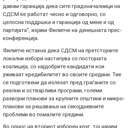
давам гаранција дека сите градоначалници на
СДСМ ќе работат чесно и одговорно, со
целосна поддршка и гаранција од мене и од
партијата“, изјави Филипче на денешната прес-
конференција.
Филипче истакна дека СДСМ на претстојните
локални избори настапува со постојната
коалиција, со најдобрите кандидати кои
уживаат кредибилитет во своите средини. Тие
се подготвени да излезат пред граѓаните со
реални и остварливи програми, големи
развојни планови за крупните општини и микро-
планови за решавање на секојдневните
проблеми во помалите средини.
Во однос на вториот изборен круг, тој најави