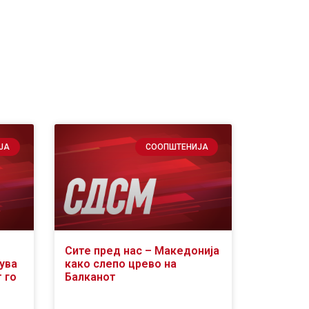
ЈА
СООПШТЕНИЈА
Сите пред нас – Македонија
кува
како слепо црево на
 го
Балканот