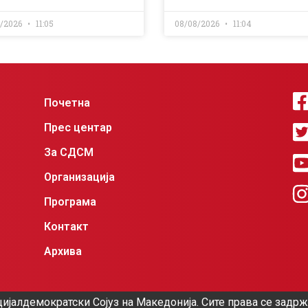
8/2026
11:05
08/08/2026
11:04
Почетна
Прес центар
За СДСМ
Организација
Програма
Контакт
Архива
ијалдемократски Сојуз на Македонија. Сите права се задр