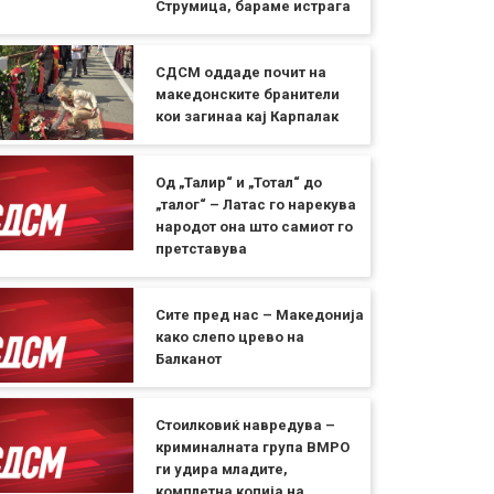
Струмица, бараме истрага
СДСМ оддаде почит на
македонските бранители
кои загинаа кај Карпалак
Од „Талир“ и „Тотал“ до
„талог“ – Латac го нарекува
народот она што самиот го
претставува
Сите пред нас – Македонија
како слепо црево на
Балканот
Стоилковиќ навредува –
криминалната група ВМРО
ги удира младите,
комплетна копија на