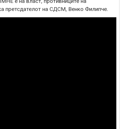
МНЕ е на власт, противниците на
ска претсдателот на СДСМ, Венко Филипче.