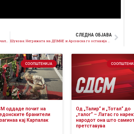
СЛЕДНА ОБЈАВА
Филипче: СДСМ нуди чесни кандидати за градоначалници кои се почитувани во заедницата
Шукова: Негрижата на ДПМНЕ и Арсовска го оставија во заборав булеварот Борис Трајковски
СООПШТЕНИЈА
СООПШТЕНИ
М оддаде почит на
Од „Талир“ и „Тотал“ до
едонските бранители
„талог“ – Латac го наре
загинаа кај Карпалак
народот она што самиот
претставува