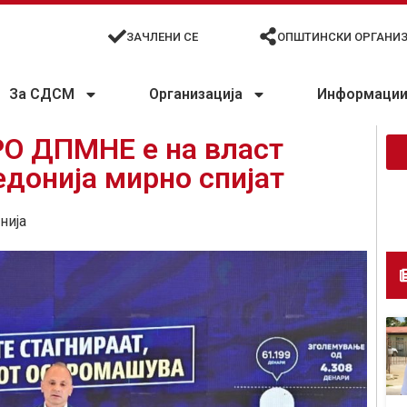
ЗАЧЛЕНИ СЕ
ОПШТИНСКИ ОРГАНИ
За СДСМ
Организација
Информации 
О ДПМНЕ е на власт
донија мирно спијат
нија