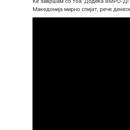
Ќе завршам со тоа: Додека ВМРО-ДП
Македонија мирно спијат, рече дене