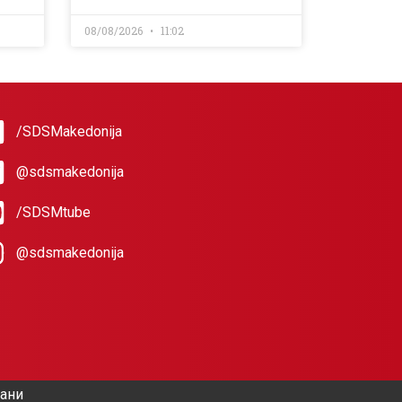
08/08/2026
11:02
/SDSMakedonija
@sdsmakedonija
/SDSMtube
@sdsmakedonija
жани