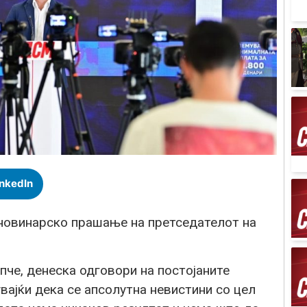
inkedIn
 новинарско прашање на претседателот на
че, денеска одговори на постојаните
јќи дека се апсолутна невистини со цел