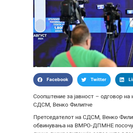
Facebook
Twitter
L
Соопштение за јавност – одговор на
СДСМ, Венко Филипче
Претседателот на СДСМ, Венко Филип
обвинувања на ВМРО-ДПМНЕ посочува