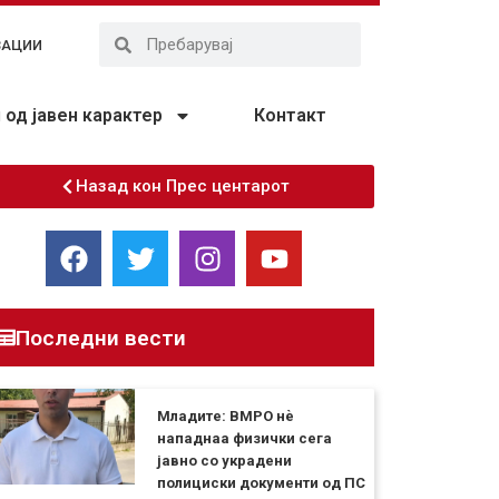
ЗАЦИИ
од јавен карактер
Контакт
Назад кон Прес центарот
Последни вести
Младите: ВМРО нè
нападнаа физички сега
јавно со украдени
полициски документи од ПС