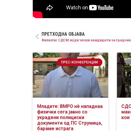
ПРЕТХОДНА ОБЈАВА
ПРЕС-КОНФЕРЕНЦИИ
Младите: ВМРО нè нападнаа
СДС
физички сега јавно со
мак
украдени полициски
кои 
документи од ПС Струмица,
бараме истрага