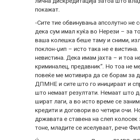
лична дискредитација затоа што вла
покажат.
-Сите тие обвинувања апсолутно не с
дека сум имал куќа во Нерези – за т
ваша колешка беше таму и сними, изл
поклон-џип – исто така не е вистина
невистина. Дека имам јахта – и тоа не
криминалец, предавник“. Но тоа не м
повеќе ме мотивира да се борам за 
ДПМНЕ и сите што го иницираат и спр
што немаат резултати. Немаат што да
шират лаги, а во исто време се зани
кредити и договори во четири очи. Н
државата е ставена на слеп колосек 
тоне, младите се иселуваат, рече Фил