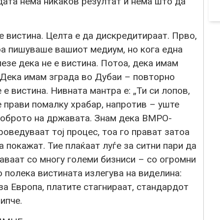
дата нема никаков резултат и нема што да
е вистина. Целта е да дискредитираат. Прво,
оа пишуваше вашиот медиум, но кога една
езе дека не е вистина. Потоа, дека имам
. Дека имам зграда во Дубаи – повторно
 е вистина. Нивната мантра е: „Ти си лопов,
е прави помалку храбар, напротив – уште
доброто на државата. Знам дека ВМРО-
оведуваат тој процес, тоа го прават затоа
 покажат. Тие плаќаат луѓе за ситни пари да
маваат со многу големи бизниси – со огромни
о полека вистината излегува на виделина:
за Европа, платите стагнираат, стандардот
ипче.