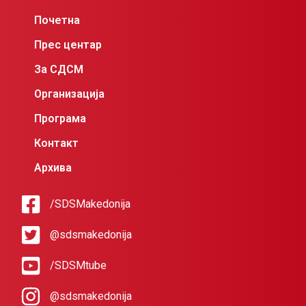
Почетна
Прес центар
За СДСМ
Организација
Програма
Контакт
Архива
/SDSMakedonija
@sdsmakedonija
/SDSMtube
@sdsmakedonija