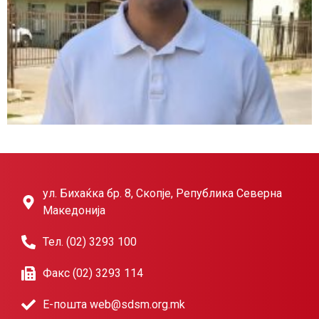
ул. Бихаќка бр. 8, Скопје, Република Северна
Македонија
Тел. (02) 3293 100
Факс (02) 3293 114
Е-пошта web@sdsm.org.mk