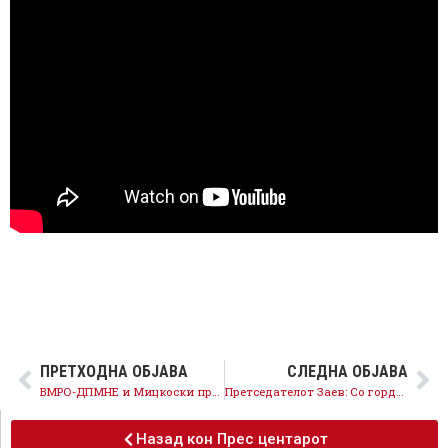
ПРЕТХОДНА ОБЈАВА
СЛЕДНА ОБЈАВА
ВМРО-ДПМНЕ и Мицкоски приземно и неодговорно си поигруваат со чувствата на граѓаните, Македонија е правна држава
Претседателот Заев: Со гордост го честитам 27-от роденден на СДСМ!
Назад кон Прес центарот