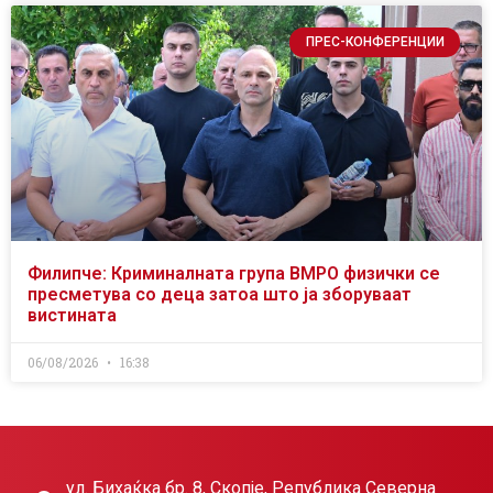
ПРЕС-КОНФЕРЕНЦИИ
Филипче: Криминалната група ВМРО физички се
пресметува со деца затоа што ја зборуваат
вистината
06/08/2026
16:38
ул. Бихаќка бр. 8, Скопје, Република Северна