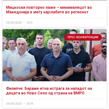
Мицкоски повторно лаже – минималецот во
Македонија е меѓу најслабите во регионот
06/08/2026
16:51
ПРЕС-КОНФЕРЕНЦИИ
Филипче: Бараме итна истрага за нападот на
децата во Ново Село од страна на ВМРО
06/08/2026
16:39