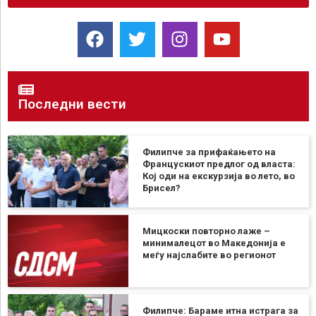
Последни вести
Филипче за прифаќањето на
Францускиот предлог од власта:
Кој оди на екскурзија во лето, во
Брисел?
Мицкоски повторно лаже –
минималецот во Македонија е
меѓу најслабите во регионот
Филипче: Бараме итна истрага за