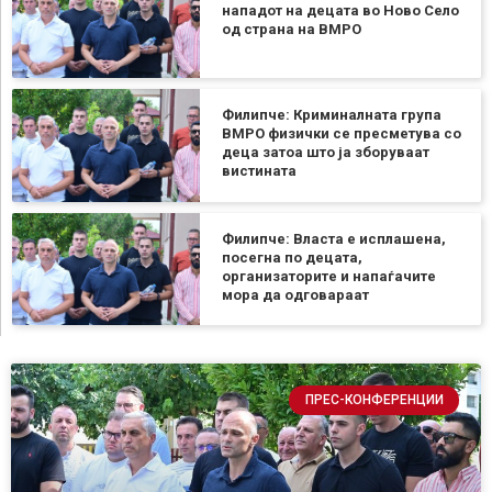
нападот на децата во Ново Село
од страна на ВМРО
Филипче: Криминалната група
ВМРО физички се пресметува со
деца затоа што ја зборуваат
вистината
Филипче: Власта е исплашена,
посегна по децата,
организаторите и напаѓачите
мора да одговараат
ПРЕС-КОНФЕРЕНЦИИ