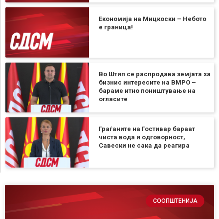
Економија на Мицкоски – Небото
е граница!
Во Штип се распродава земјата за
бизнис интересите на ВМРО –
бараме итно поништување на
огласите
Граѓаните на Гостивар бараат
чиста вода и одговорност,
Савески не сака да реагира
СООПШТЕНИЈА