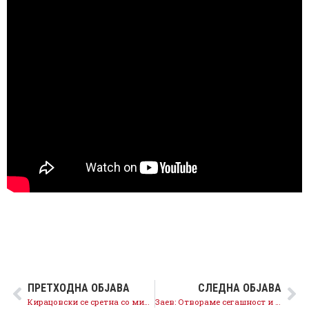
ПРЕТХОДНА ОБЈАВА
СЛЕДНА ОБЈАВА
Кирацовски се сретна со министерот за образование и наука Лутфиу
Заев: Отвораме сегашност и иднина за младите во Македонија!