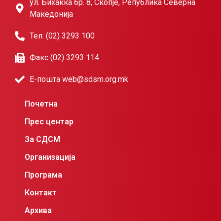
ул. Бихаќка бр. 8, Скопје, Република Северна
Македонија
Тел. (02) 3293 100
Факс (02) 3293 114
Е-пошта web@sdsm.org.mk
Почетна
Прес центар
За СДСМ
Организација
Програма
Контакт
Архива