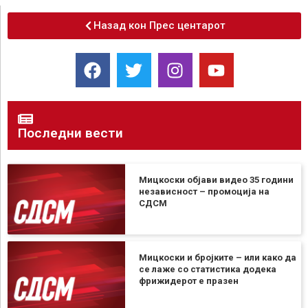
Назад кон Прес центарот
Последни вести
Мицкоски објави видео 35 години
независност – промоција на
СДСМ
Мицкоски и бројките – или како да
се лаже со статистика додека
фрижидерот е празен