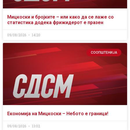
Мицкоски и бројките – или како да се лаже со
статистика додека фрижидерот е празен
09/08/2026
14:20
СООПШТЕНИЈА
Економија на Мицкоски – Небото е граница!
09/08/2026
13:02