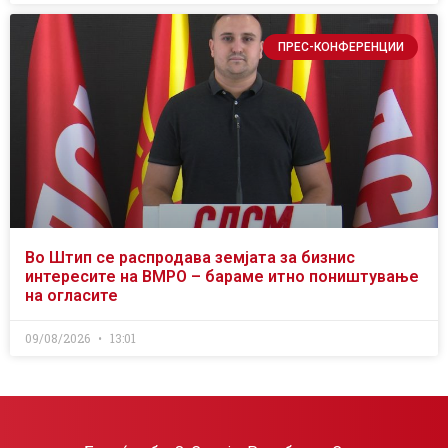
ПРЕС-КОНФЕРЕНЦИИ
Во Штип се распродава земјата за бизнис
интересите на ВМРО – бараме итно поништување
на огласите
09/08/2026
13:01