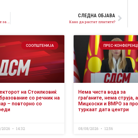
СЛЕДНА ОБЈАВА
Честитка на Заев за Курбан Бајрам: Да дејствуваме за заедничко добро!
Како да растат платите?
СООПШТЕНИЈА
ПРЕС-КОНФЕРЕНЦ
екторот на Стоилковиќ
Нема чиста вода за
образование со речник на
граѓаните, нема струја, а
чар – повторно со
Мицкоски и ВМРО за пр
реди
туркаат дата центри
8/2026
14:32
08/08/2026
12:56