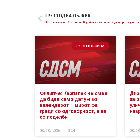
ПРЕТХОДНА ОБЈАВА
СООПШТЕНИЈА
Филипче: Карпалак не смее
Дир
да биде само датум во
за 
календарот – мирот се
ули
гради со одговорност, а не
нав
со поделби
08/08/2026
15:24
08/0