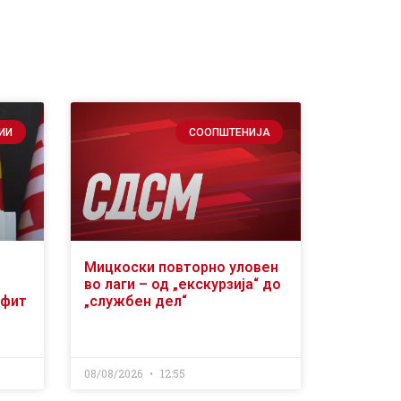
ИИ
СООПШТЕНИЈА
Мицкоски повторно уловен
во лаги – од „екскурзија“ до
офит
„службен дел“
08/08/2026
12:55