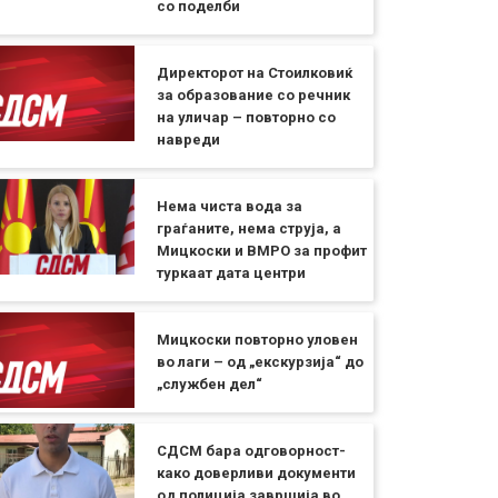
со поделби
Директорот на Стоилковиќ
за образование со речник
на уличар – повторно со
навреди
Нема чиста вода за
граѓаните, нема струја, а
Мицкоски и ВМРО за профит
туркаат дата центри
Мицкоски повторно уловен
во лаги – од „екскурзија“ до
„службен дел“
СДСМ бара одговорност-
како доверливи документи
од полиција завршија во