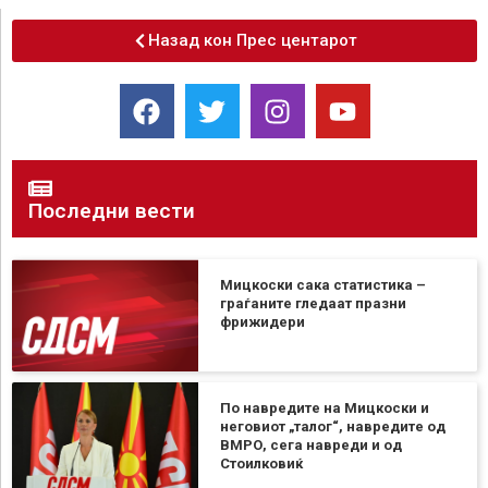
Назад кон Прес центарот
Последни вести
Мицкоски сака статистика –
граѓаните гледаат празни
фрижидери
По навредите на Мицкоски и
неговиот „талог“, навредите од
ВМРО, сега навреди и од
Стоилковиќ