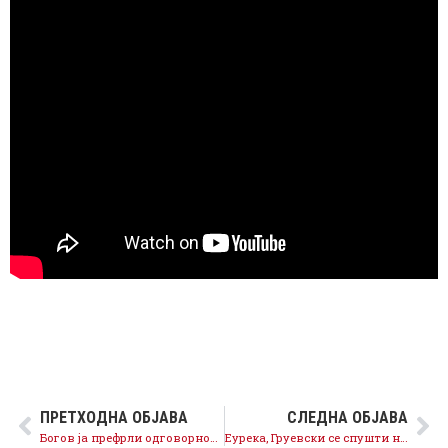
ПРЕТХОДНА ОБЈАВА
СЛЕДНА ОБЈАВА
Богов ја префрли одговорноста на Миноски, но што барал гувернерот на конференциската врска!?
Еурека, Груевски се спушти на Земјата!