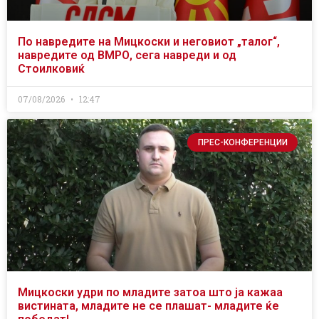
По навредите на Мицкоски и неговиот „талог“,
навредите од ВМРО, сега навреди и од
Стоилковиќ
07/08/2026
12:47
ПРЕС-КОНФЕРЕНЦИИ
Мицкоски удри по младите затоа што ја кажаа
вистината, младите не се плашат- младите ќе