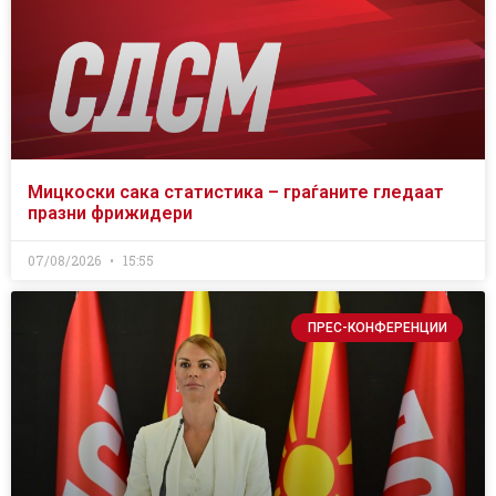
Мицкоски сака статистика – граѓаните гледаат
празни фрижидери
07/08/2026
15:55
ПРЕС-КОНФЕРЕНЦИИ