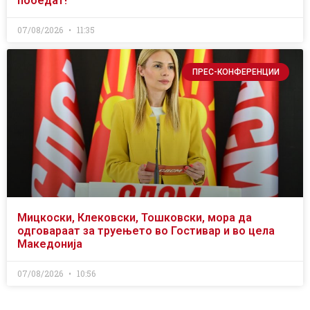
победат!
07/08/2026
11:35
ПРЕС-КОНФЕРЕНЦИИ
Мицкоски, Клековски, Тошковски, мора да
одговараат за труењето во Гостивар и во цела
Македонија
07/08/2026
10:56