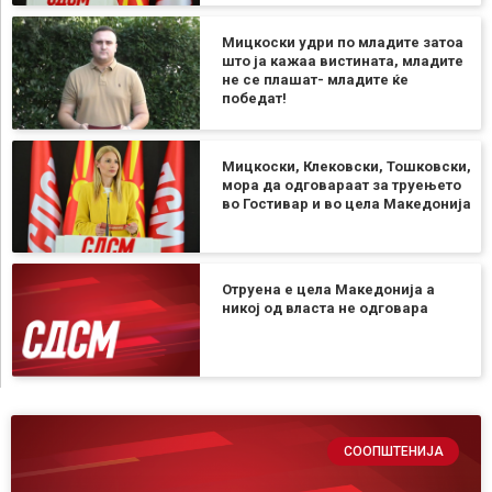
Мицкоски удри по младите затоа
што ја кажаа вистината, младите
не се плашат- младите ќе
победат!
Мицкоски, Клековски, Тошковски,
мора да одговараат за труењето
во Гостивар и во цела Македонија
Отруена е цела Македонија а
никој од власта не одговара
СООПШТЕНИЈА