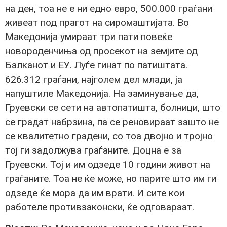
на ден, тоа не е ни едно евро, 500.000 граѓани
живеат под прагот на сиромаштијата. Во
Македонија умираат три пати повеќе
новороденчиња од просекот на земјите од
Балканот и ЕУ. Луѓе гинат по патиштата.
626.312 граѓани, најголем дел млади, ја
напуштиле Македонија. На заминување да,
Груевски се сети на автопатишта, болници, што
се градат набрзина, па се реновираат зашто не
се квалитетно градени, со тоа двојно и тројно
тој ги задолжува граѓаните. Доцна е за
Груевски. Тој и им одзеде 10 години живот на
граѓаните. Тоа не ќе може, но парите што им ги
одзеде ќе мора да им врати. И сите кои
работеле противзаконски, ќе одговараат.