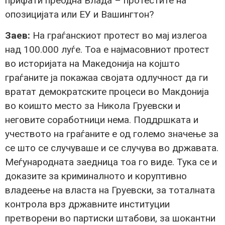
прифати преодна Влада – протестите на
опозицијата или ЕУ и Вашингтон?
Заев:
На граѓанскиот протест во мај излегоа
над 100.000 луѓе. Тоа е најмасовниот протест
во историјата на Македонија на којшто
граѓаните ја покажаа својата одлучност да ги
вратат демократските процеси во Макдонија
во коишто место за Никола Груевски и
неговите соработници нема. Поддршката и
учеството на граѓаните е од големо значење за
се што се случуваше и се случува во државата.
Меѓународната заедница тоа го виде. Тука се и
доказите за криминалното и коруптивно
владеење на власта на Груевски, за тоталната
контрола врз државните институции
претворени во партиски штабови, за шокантни