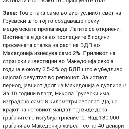
автопатишта… Како го објаснувате тоа?
Заев:
Тоа е така само во виртуелниот свет на
Груевски што тој го создаваше преку
медиумската пропаганда. Лагите се откриени.
Вистината е дека во последните 8 години
просечната стапка на раст на БДП во
Македонија изнесува само 2%. Приливот на
странски инвестиции во Македонија секоја
година е околу 2.5-3% од БДП што е убедливо
најслаб резултат во регионот. За истиот
период, јавниот долг на Македонија е дуплиран!
За 10 години власт, Никола Груевски има
изградено само 8 километри автопат. Да, на
крајот на неговиот мандат тој виде дека
граѓаните го изгубија трпението. Над 180.000
граѓани во Македонија живеат со по 40 денари