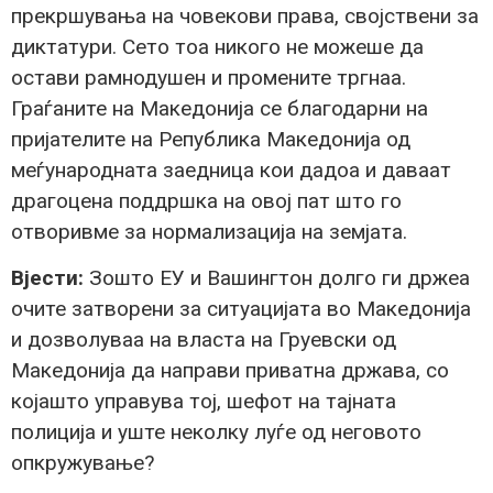
прекршувања на човекови права, својствени за
диктатури. Сето тоа никого не можеше да
остави рамнодушен и промените тргнаа.
Граѓаните на Македонија се благодарни на
пријателите на Република Македонија од
меѓународната заедница кои дадоа и даваат
драгоцена поддршка на овој пат што го
отворивме за нормализација на земјата.
Вјести:
Зошто ЕУ и Вашингтон долго ги држеа
очите затворени за ситуацијата во Македонија
и дозволуваа на власта на Груевски од
Македонија да направи приватна држава, со
којашто управува тој, шефот на тајната
полиција и уште неколку луѓе од неговото
опкружување?