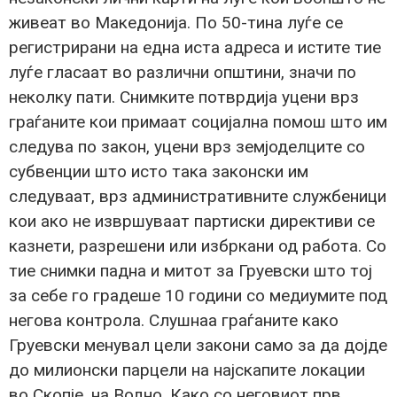
живеат во Македонија. По 50-тина луѓе се
регистрирани на една иста адреса и истите тие
луѓе гласаат во различни општини, значи по
неколку пати. Снимките потврдија уцени врз
граѓаните кои примаат социјална помош што им
следува по закон, уцени врз земјоделците со
субвенции што исто така законски им
следуваат, врз административните службеници
кои ако не извршуваат партиски директиви се
казнети, разрешени или избркани од работа. Со
тие снимки падна и митот за Груевски што тој
за себе го градеше 10 години со медиумите под
негова контрола. Слушнаа граѓаните како
Груевски менувал цели закони само за да дојде
до милионски парцели на најскапите локации
во Скопје, на Водно. Како со неговиот прв