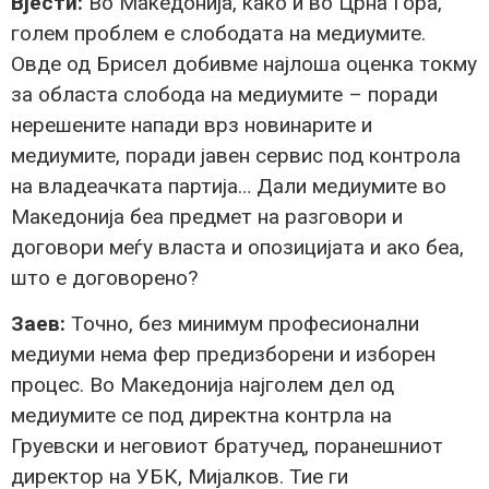
Вјести:
Во Македонија, како и во Црна Гора,
голем проблем е слободата на медиумите.
Овде од Брисел добивме најлоша оценка токму
за областа слобода на медиумите – поради
нерешените напади врз новинарите и
медиумите, поради јавен сервис под контрола
на владеачката партија… Дали медиумите во
Македонија беа предмет на разговори и
договори меѓу власта и опозицијата и ако беа,
што е договорено?
Заев:
Точно, без минимум професионални
медиуми нема фер предизборени и изборен
процес. Во Македонија најголем дел од
медиумите се под директна контрла на
Груевски и неговиот братучед, поранешниот
директор на УБК, Мијалков. Тие ги