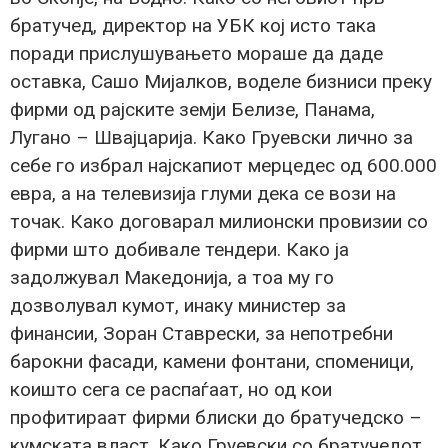
братучед, директор на УБК кој исто така
поради прислушувањето мораше да даде
оставка, Сашо Мијалков, воделе бизниси преку
фирми од рајските земји Белизе, Панама,
Лугано – Швајцарија. Како Груевски лично за
себе го избрал најскапиот мерцедес од 600.000
евра, а на телевизија глуми дека се вози на
точак. Како договарал милионски провизии со
фирми што добивале тендери. Како ја
задолжувал Македонија, а тоа му го
дозволувал кумот, инаку министер за
финансии, Зоран Ставрески, за непотребни
барокни фасади, камени фонтани, споменици,
коишто сега се распаѓаат, но од кои
профитираат фирми блиски до братучедско –
кумската власт. Како Груевски со братучедот