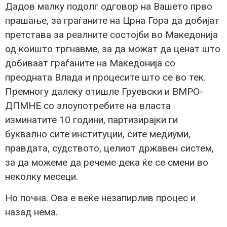
Дадов малку подолг одговор на Вашето прво
прашање, за граѓаните на Црна Гора да добијат
претстава за реалните состојби во Македонија
од коишто тргнавме, за да можат да ценат што
добиваат граѓаните на Македонија со
преодната Влада и процесите што се во тек.
Премногу далеку отишле Груевски и ВМРО-
ДПМНЕ со злоупотребите на власта
изминатите 10 години, партизирајки ги
буквално сите институции, сите медиуми,
правдата, судството, целиот државен систем,
за да можеме да речеме дека ќе се смени во
неколку месеци.
Но почна. Ова е веќе незапирлив процес и
назад нема.