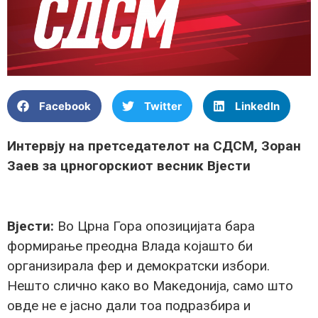
Facebook
Twitter
LinkedIn
Интервју на претседателот на СДСМ, Зоран
Заев за црногорскиот весник Вјести
Вјести:
Во Црна Гора опозицијата бара
формирање преодна Влада којашто би
организирала фер и демократски избори.
Нешто слично како во Македонија, само што
овде не е јасно дали тоа подразбира и