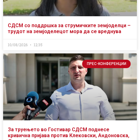
СДСМ со поддршка за струмичките земјоделци –
трудот на земјоделецот мора да се вреднува
10/08/2026
12:35
ПРЕС-КОНФЕРЕНЦИИ
За труењето во Гостивар СДСМ поднесе
кривична пријава против Клековски, Андоновска,