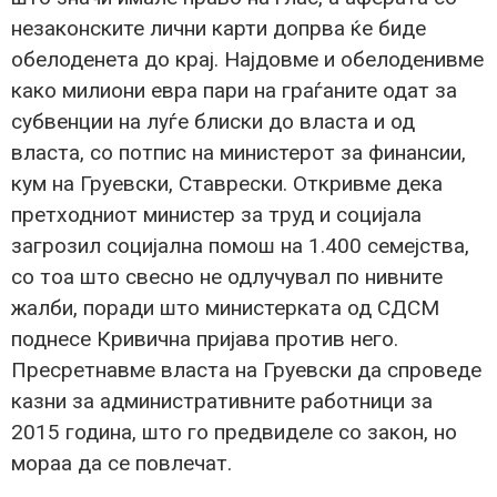
незаконските лични карти допрва ќе биде
обелоденета до крај. Најдовме и обелоденивме
како милиони евра пари на граѓаните одат за
субвенции на луѓе блиски до власта и од
власта, со потпис на министерот за финансии,
кум на Груевски, Ставрески. Откривме дека
претходниот министер за труд и социјала
загрозил социјална помош на 1.400 семејства,
со тоа што свесно не одлучувал по нивните
жалби, поради што министерката од СДСМ
поднесе Кривична пријава против него.
Пресретнавме власта на Груевски да спроведе
казни за административните работници за
2015 година, што го предвиделе со закон, но
мораа да се повлечат.