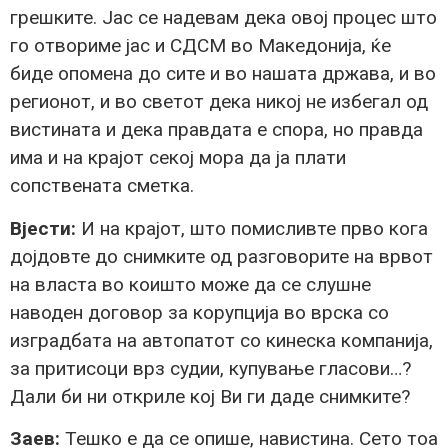
грешките. Јас се надевам дека овој процес што
го отвориме јас и СДСМ во Македонија, ќе
биде опомена до сите и во нашата држава, и во
регионот, и во светот дека никој не избегал од
вистината и дека правдата е спора, но правда
има и на крајот секој мора да ја плати
сопствената сметка.
Вјести:
И на крајот, што помисливте прво кога
дојдовте до снимките од разговорите на врвот
на власта во коишто може да се слушне
наводен договор за корупција во врска со
изградбата на автопатот со кинеска компанија,
за притисоци врз судии, купување гласови…?
Дали би ни откриле кој Ви ги даде снимките?
Заев:
Тешко е да се опише, навистина. Сето тоа