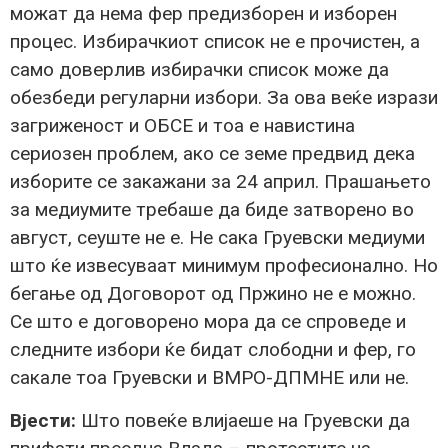
можат да нема фер предизборен и изборен
процес. Избирачкиот список не е прочистен, а
само доверлив избирачки список може да
обезбеди регуларни избори. За ова веќе изрази
загриженост и ОБСЕ и тоа е навистина
сериозен проблем, ако се земе предвид дека
изборите се закажани за 24 април. Прашањето
за медиумите требаше да биде затворено во
август, сеуште не е. Не сака Груевски медиуми
што ќе извесуваат минимум професионално. Но
бегање од Договорот од Пржино не е можно.
Се што е договорено мора да се спроведе и
следните избори ќе бидат слободни и фер, го
сакале тоа Груевски и ВМРО-ДПМНЕ или не.
Вјести:
Што повеќе влијаеше на Груевски да