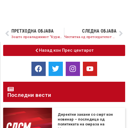
ПРЕТХОДНА ОБЈАВА
СЛЕДНА ОБЈАВА
Зошто провладиниот “Курир” дваесет и два дена молчи за милионските приходи?
Честитка од претседателот Зоран Заев за Бадник и Божик
Назад кон Прес центарот
Последни вести
Директни закани со смрт кон
новинар – последица од
политиката на омраза на