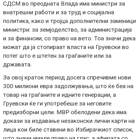
СДСМ во преодната Влада има министри за
внатрешни работи и за труд и социјална
политика, како и тројца дополнителни заменици
министри: за земјоделство, за администрација
и за финансии, со право на вето. Тоа значи дека
можат да ја стопираат власта на Груевски во
потег што е штетен за граѓаните или за
државата.
За овој краток период досега спречивме нови
300 милиони евра задолжувања, што ќе беа на
товар на граѓаните и идните генерации, а
Груевски ќе ги употребеше за неговите
предизборни цели. МВР обелодени дека има
докази за издавање незаконски лични карти на
лица кои биле ставени во Избирачкиот список,
што значи имале право на глас, а аферата со