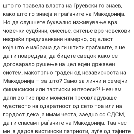
што го правела власта на Груевски го знаев,
како што го знаеја и граѓаните на Македонија.
Но да слушнете буквално изживување врз
човечки судбини, смеење, ситење врз човекови
несреќи предизвикани намерно, од власт
којашто е избрана да ги штити граѓаните, а не
да ги повредува, да бидете сведок како се
договарало рушење на цел еден државен
систем, макотрпно граден од независноста на
Македонија – за што? Само за лични и семејни
финансиски или партиски интереси?! Незнам
дали во тие први моменти преовладуваше
чувството на одвратност од сето тоа или на
гордост дека ја имам честа, заедно со СДСМ,
да ги спасам граѓаните на Македонија. Таа чест
ми ја дадоа вистински патриоти, луѓе од тајните