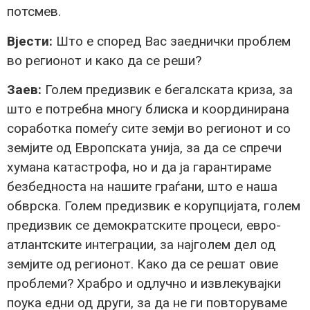
потсмев.
Вјести:
Што е според Вас заеднички проблем
во регионот и како да се реши?
Заев:
Голем предизвик е бегалската криза, за
што е потребна многу блиска и координирана
соработка помеѓу сите земји во регионот и со
земјите од Европската унија, за да се спречи
хумана катастрофа, но и да ја гарантираме
безбедноста на нашите граѓани, што е наша
обврска. Голем предизвик е корупцијата, голем
предизвик се демократските процеси, евро-
атлантските интеграции, за најголем дел од
земјите од регионот. Како да се решат овие
проблеми? Храбро и одлучно и извлекувајки
поука едни од други, за да не ги повторуваме