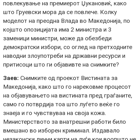
повлекување на премиерот Џукановиќ, како
што Груевски мора да се повлече. Колку
моделот на преодна Влада во Македонија, по
којшто опозицијата има 2 министра и 3
заменици министри, може да обезбеди
демократски избори, со оглед на претходните
наводни злоупотреби на државни ресурси и
притисоци што ги објавивте на снимките?
Заев:
Снимките од проекот Вистината за
Македонија, како што го нарековме процесот
на објавувањето на вистината пред граѓаните,
само го потврдија тоа што луѓето веќе го
знаеја и го чувствуваа на своја кожа.
Министерството за внатрешни работи било
вмешано во изборен криминал. Издавало
незаконски лични карти на луѓе кои воопшто не