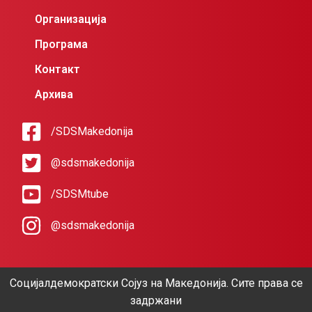
Организација
Програма
Контакт
Архива
/SDSMakedonija
@sdsmakedonija
/SDSMtube
@sdsmakedonija
Социјалдемократски Сојуз на Македонија. Сите права се
задржани