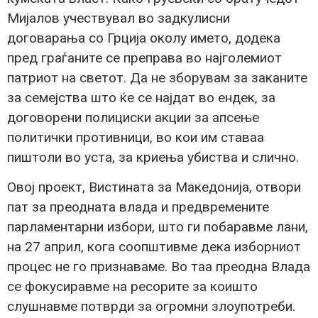
Мијалов учествувал во задкулисни
договарања со Грција околу името, додека
пред граѓаните се преправа во најголемиот
патриот на светот. Да не зборувам за заканите
за семејства што ќе се најдат во ендек, за
договорени полициски акции за апсење
политички противници, во кои им ставаа
пиштоли во уста, за криења убиства и слично.
Овој проект, Вистината за Македонија, отвори
пат за преодната влада и предвремените
парламентарни избори, што ги побаравме лани,
на 27 април, кога соопштивме дека изборниот
процес не го признаваме. Во таа преодна Влада
се фокусиравме на ресорите за коишто
слушнавме потврди за огромни злоупотреби.