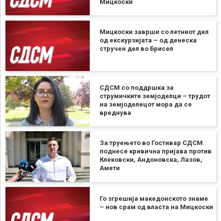
Мицкоски
Мицкоски заврши со летниот дел
од екскурзијата – од денеска
стручен дел во Брисел
СДСМ со поддршка за
струмичките земјоделци – трудот
на земјоделецот мора да се
вреднува
За труењето во Гостивар СДСМ
поднесе кривична пријава против
Клековски, Андоновска, Лазов,
Амети
Го згрешија македонското знаме
– нов срам од власта на Мицкоски