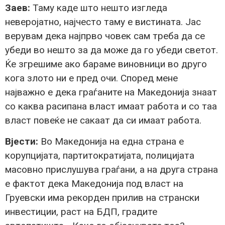
Заев:
Таму каде што нешто изгледа
неверојатно, најчесто таму е вистината. Јас
верувам дека најпрво човек сам треба да се
убеди во нешто за да може да го убеди светот.
Ќе згрешиме ако бараме виновници во друго
кога злото ни е пред очи. Според мене
најважно е дека граѓаните на Македонија знаат
со каква расипана власт имаат работа и со таа
власт повеќе не сакаат да си имаат работа.
Вјести:
Во Македонија на една страна е
корупцијата, партитократијата, полицијата
масовно прислушува граѓани, а на друга страна
е фактот дека Македонија под власт на
Груевски има рекорден прилив на странски
инвестиции, раст на БДП, градите