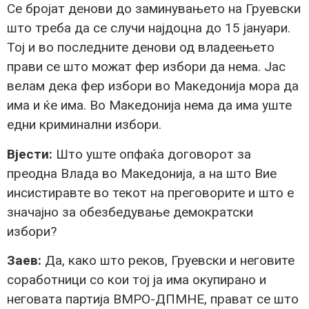
Се бројат денови до заминувањето на Груевски
што треба да се случи најдоцна до 15 јануари.
Тој и во последните денови од владеењето
прави се што можат фер избори да нема. Јас
велам дека фер избори во Македонија мора да
има и ќе има. Во Македонија нема да има уште
едни криминални избори.
Вјести:
Што уште опфаќа договорот за
преодна Влада во Македонија, а на што Вие
инсистиравте во текот на преговорите и што е
значајно за обезбедување демократски
избори?
Заев:
Да, како што реков, Груевски и неговите
соработници со кои тој ја има окупирано и
неговата партија ВМРО-ДПМНЕ, прават се што