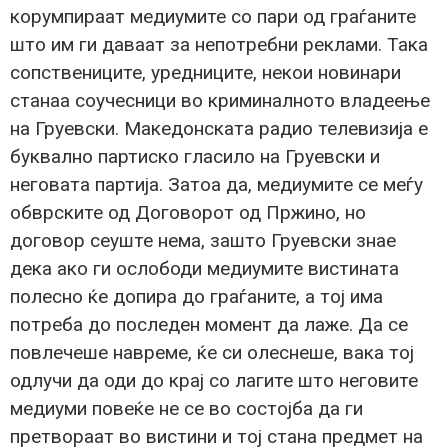
корумпираат медиумите со пари од граѓаните
што им ги даваат за непотребни реклами. Така
сопствениците, уредниците, некои новинари
станаа соучесници во криминалното владеење
на Груевски. Македонската радио телевизија е
буквално партиско гласило на Груевски и
неговата партија. Затоа да, медиумите се меѓу
обврските од Договорот од Пржино, но
договор сеуште нема, зашто Груевски знае
дека ако ги ослободи медиумите вистината
полесно ќе допира до граѓаните, а тој има
потреба до последен момент да лаже. Да се
повлечеше навреме, ќе си олеснеше, вака тој
одлучи да оди до крај со лагите што неговите
медиуми повеќе не се во состојба да ги
претвораат во вистини и тој стана предмет на