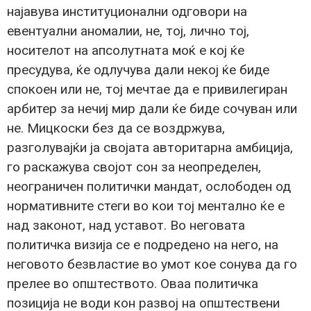
најавува институционални одговори на
евентуални аномалии, не, тој, лично тој,
носителот на апсолутната моќ е кој ќе
пресудува, ќе одлучува дали некој ќе биде
спокоен или не, тој мечтае да е привилегиран
арбитер за нечиј мир дали ќе биде сочуван или
не. Мицкоски без да се воздржува,
разголувајќи ја својата авторитарна амбиција,
го раскажува својот сон за неопределен,
неограничен политички мандат, ослободен од
нормативните стеги во кои тој ментално ќе е
над законот, над уставот. Во неговата
политичка визија се е подредено на него, на
неговото безвластие во умот кое сонува да го
прелее во општеството. Оваа политичка
позиција не води кон развој на општествени