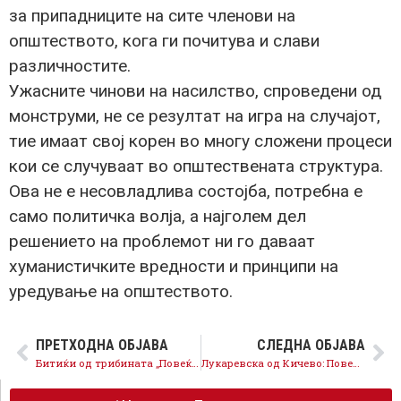
за припадниците на сите членови на
општеството, кога ги почитува и слави
различностите.
Ужасните чинови на насилство, спроведени од
монструми, не се резултат на игра на случајот,
тие имаат свој корен во многу сложени процеси
кои се случуваат во општествената структура.
Ова не е несовладлива состојба, потребна е
само политичка волја, а најголем дел
решението на проблемот ни го даваат
хуманистичките вредности и принципи на
уредување на општеството.
ПРЕТХОДНА ОБЈАВА
СЛЕДНА ОБЈАВА
Битиќи од трибината „Повеќе за сите“ во Кичево: Ниту една Влада го нема направено ова, над 2 милијарди евра обезбедивме за поддршка на граѓаните и компаниите
Лукаревска од Кичево: Повеќе за сите е мерката за поголеми плати на работниците во приватните компании