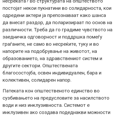
несреќата? Во структурата на општеството
постојат некои пукнатини во солидарноста, кои
одредени актери ја препознаваат како шанса
да внесат раздор, да поларизираат по основ на
различности. Треба да го градиме чувството на
заедничка одговорност и поддршка помеѓу
граѓаните, не само во несреќите, туку и во
напорите на подобрување на животот, на
образованието, на здравствениот систем и
другите сектори. Општествената
благосостојба, освен индивидуален, бара и
колективен, солидарен напор.
Патеката кон општественото единство во
сузбивањето на предусловите за насилството
води и низ инклузивноста. Системот е
инклузивен ако создава подеднакви можности