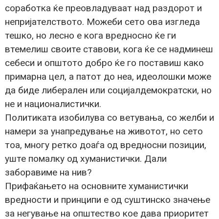
соработка ќе преовладуваат над раздорот и
непријателството. Можеби сето ова изгледа
тешко, но лесно е кога вредносно ќе ги
втемелиш своите ставови, кога ќе се надминеш
себеси и општото добро ќе го поставиш како
примарна цел, а патот до неа, идеолошки може
да биде либерален или социјалдемократски, но
не и националистички.
Политиката изобилува со ветувања, со желби и
намери за унапредување на животот, но сето
тоа, многу ретко доаѓа од вредносни позиции,
уште помалку од хуманистички. Дали
заборавиме на нив?
Прифаќањето на основните хуманистички
вредности и принципи е од суштинско значење
за негување на општество кое дава приоритет