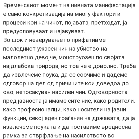
Временскиот момент на нивната манифестација
е само конкретизација на многу фактори и
процеси кои на чинот, појавата, претходат, ја
предусловуваат и најавуваат.
Во шок и неверување го прифативме
последниот ужасен чин на убиство на
малолетно девојче, монструозен по својата
најдлабока природа, но тоа не е доволно. Треба
да извлечеме поука, да се соочиме и дадеме
одговор на дел од причините кои доведоа до
овој непосакуван насилен чин. Одговорноста
пред јавноста ја имаме сите ние, како родители,
како професионалци, како носители на јавни
функции, секој еден граѓанин на државата, да ја
извлечеме поуката и да поставиме вредносна
рамка за отврфлање на насилството во