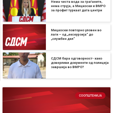
Нема чиста вода за граѓаните,
нема струја, а Мицкоски и ВМРО
за профит туркаат дата центри
Мицкоски повторно уловен во
лаги – од „екскурзија“ до
„службен дел“
СДСМ бара одговорност- како
доверливи документи од полиција
завршија во ВМРО?
СООПШТЕНИЈА