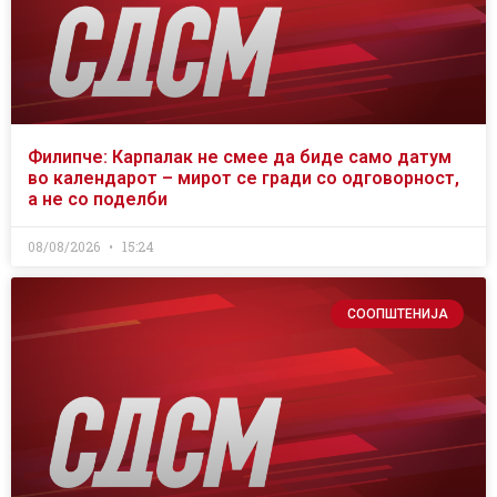
Филипче: Карпалак не смее да биде само датум
во календарот – мирот се гради со одговорност,
а не со поделби
08/08/2026
15:24
СООПШТЕНИЈА