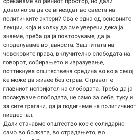
среќаваме во јавниот простор, но дали
доволно за да се вгнездат во свеста на
политичките актери? Ова е една од основните
лекции, која и колку да сме уверени дека ја
знаеме, треба да ја повторуваме, да ја
споделуваме во јавноста. Заштитата на
човековите права, вклучително слободата на
говорот, собирањето и изразување,
поттикнува општествена средина во која секој
ќе може да живее без страв. Стравот е
главниот непријател на слободата. Треба да ја
посакуваме слободата, не само за себе, туку и
за сите граѓани, да ја подигнеме на политичкиот
пиедестал.
Дали станавме општество кое е солидарно
само во болката, во страдањето, во