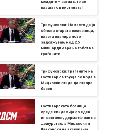
младите – затоа што се
плашат од вистината!
Трифуновски: Наместо да ја
обнови старата железница,
власта планира ново
задолжување од 2,5
милијарди евра на грбот на
граѓаните
Трифуновски: Граѓаните на
Гостивар се труеја со вода а
Мицкоски отиде да отвора
базен
Гостиварската болница
среде епидемија со еден
инфектолог, дерматолози на
дежурство, а Мицкоски и
Клековски на екскурзија