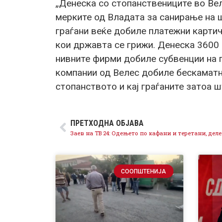
„Денеска со стопанствениците во Вел
мерките од Владата за санирање на 
граѓани веќе добиле платежни картич
кои државта се грижи. Денеска 3600 
нивните фирми добиле субвенции на п
компании од Велес добиле бескаматн
стопанството и кај граѓаните затоа 
ПРЕТХОДНА ОБЈАВА
СООПШТЕНИЈА