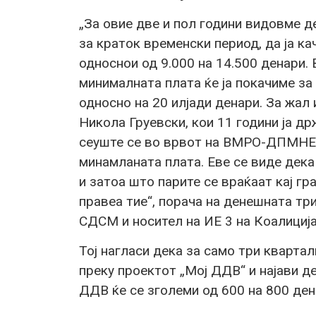
„За овие две и пол години видовме д
за краток временски период, да ја к
односнои од 9.000 на 14.500 денари.
минималната плата ќе ја покачиме з
односно на 20 илјади денари. За жал
Никола Груевски, кои 11 години ја д
сеуште се во врвот на ВМРО-ДПМНЕ 
минамланата плата. Еве се виде дек
и затоа што парите се враќаат кај гра
правеа тие“, порача на денешната тр
СДСМ и носител на ИЕ 3 на Коалициј
Тој нагласи дека за само три кварта
преку проектот „Мој ДДВ“ и најави д
ДДВ ќе се зголеми од 600 на 800 ден