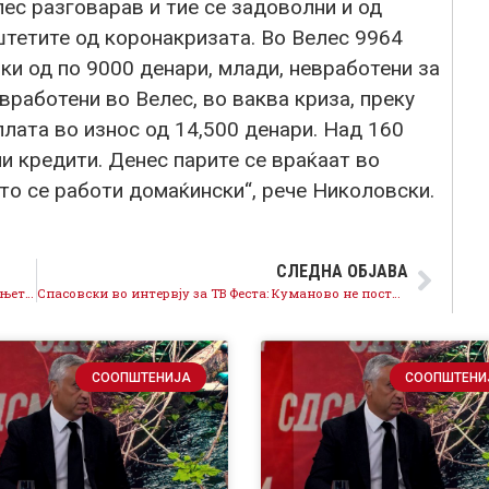
ес разговарав и тие се задоволни и од
штетите од коронакризата. Во Велес 9964
ки од по 9000 денари, млади, невработени за
вработени во Велес, во ваква криза, преку
лата во износ од 14,500 денари. Над 160
и кредити. Денес парите се враќаат во
што се работи домаќински“, рече Николовски.
СЛЕДНА ОБЈАВА
Заев на ТВ 24: Одењето по кафани и теретани, делењето доктори на партиска основа и непочитување на мерките за заштита, покажува колку ВМРО-ДПМНЕ се грижи за здравјето на граѓаните
Спасовски во интервју за ТВ Феста: Куманово не постоеше на агендата на режимската власт, денес забрзано се гради и ќе придонесува во развојната економија
СООПШТЕНИЈА
СООПШТЕНИ