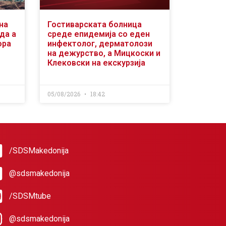
на
Гостиварската болница
да а
среде епидемија со еден
ора
инфектолог, дерматолози
на дежурство, а Мицкоски и
Клековски на екскурзија
05/08/2026
18:42
/SDSMakedonija
@sdsmakedonija
/SDSMtube
@sdsmakedonija