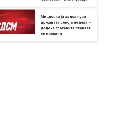
Мицкоски ја задолжува
државата секоја недела –
додека граѓаните плаќаат
сѐ поскапо