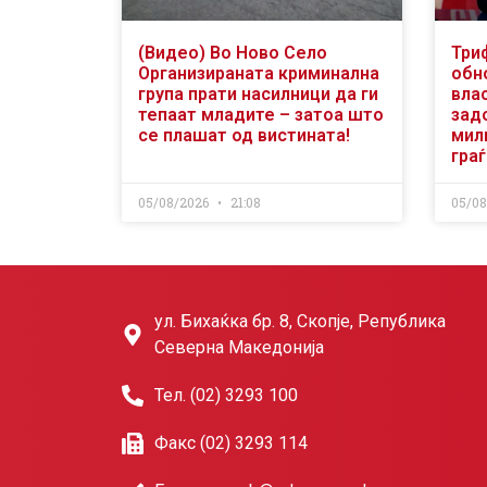
(Видео) Во Ново Село
Три
Организираната криминална
обн
група прати насилници да ги
вла
тепаат младите – затоа што
зад
се плашат од вистината!
мили
гра
05/08/2026
21:08
05/0
ул. Бихаќка бр. 8, Скопје, Република
Северна Македонија
Тел. (02) 3293 100
Факс (02) 3293 114