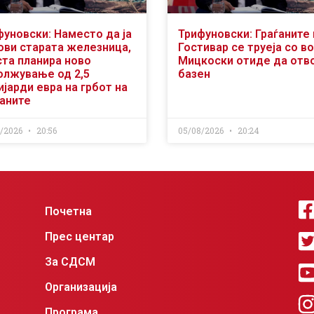
фуновски: Наместо да ја
Трифуновски: Граѓаните 
ови старата железница,
Гостивар се труеја со во
ста планира ново
Мицкоски отиде да отв
олжување од 2,5
базен
јарди евра на грбот на
ѓаните
8/2026
20:56
05/08/2026
20:24
Почетна
Прес центар
За СДСМ
Организација
Програма