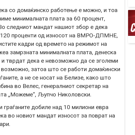
ека со домаќинско работење е можно, и тоа
ачиме минималната плата за 60 процент,
 Во следниот мандат нашиот збор е дека
а 120 проценти од износот на ВМРО-ДПМНЕ,
 истите кадри од времето на режимот на
ржеа замрзната минималната плата, денеска
и тврдат дека е невозможно да се зголеми
а возможно, затоа што се работи домаќински
ѓаните, а не се носат на Белизе, како што
ибина во Велес, генералниот секретар на
ата „Можеме“, Љупчо Николовски.
ли граѓаните добиле над 10 милиони евра
ека во новиот мандат износот за поврат на
ари.