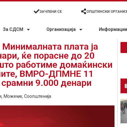
ЗАЧЛЕНИ СЕ
ОПШТИНСКИ ОРГАНИ
За СДСМ
Организација
Информации 
 Минималната плата ја
ари, ќе порасне до 20
 што работиме домаќински
аните, ВМРО-ДПМНЕ 11
а срамни 9.000 денари
и
,
Можеме
,
Соопштенија