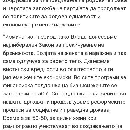
зборуваше за унапредување на родовите права
и цврстата заложба на партијата да продолжат
со политиките за родова еднаквост и
економско јакнење на жените.
“Изминатиот период како Влада донесовме
најлиберален Закон за прекинување на
бременоста. Волјата на жената е најважна и таа
сама одлучува за своето тело. Донесеме
вистински вредности во општеството и ги
јакнеме жените економски. Во сите програми за
финансиска поддршка на бизниси жените се
застапени со 50%. Со поддршката на жените во
нашата држава ги продолжуваме реформските
процеси за социјална и праведна држава.
Време е за 50-50, за силни жени кои
рамноправно учествуваат во создавањето на