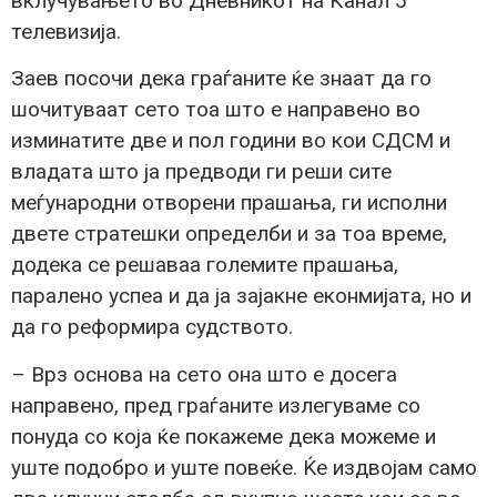
вклучувањето во Дневникот на Канал 5
телевизија.
Заев посочи дека граѓаните ќе знаат да го
шочитуваат сето тоа што е направено во
изминатите две и пол години во кои СДСМ и
владата што ја предводи ги реши сите
меѓународни отворени прашања, ги исполни
двете стратешки определби и за тоа време,
додека се решаваа големите прашања,
паралено успеа и да ја зајакне еконмијата, но и
да го реформира судството.
– Врз основа на сето она што е досега
направено, пред граѓаните излегуваме со
понуда со која ќе покажеме дека можеме и
уште подобро и уште повеќе. Ќе издвојам само