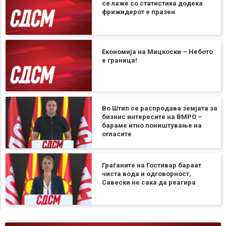
се лаже со статистика додека
фрижидерот е празен
Економија на Мицкоски – Небото
е граница!
Во Штип се распродава земјата за
бизнис интересите на ВМРО –
бараме итно поништување на
огласите
Граѓаните на Гостивар бараат
чиста вода и одговорност,
Савески не сака да реагира