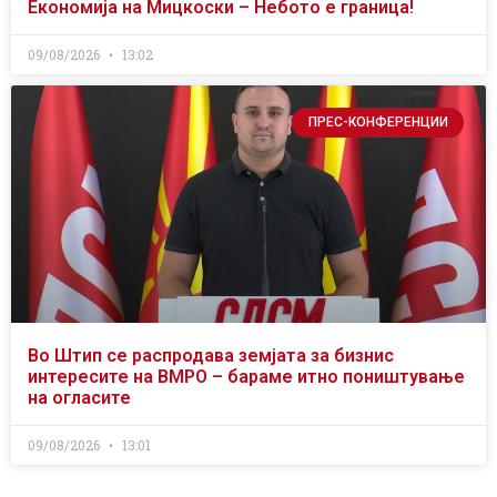
Економија на Мицкоски – Небото е граница!
09/08/2026
13:02
ПРЕС-КОНФЕРЕНЦИИ
Во Штип се распродава земјата за бизнис
интересите на ВМРО – бараме итно поништување
на огласите
09/08/2026
13:01