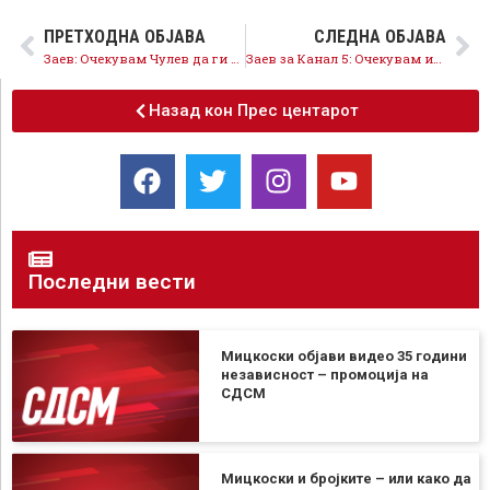
ПРЕТХОДНА ОБЈАВА
СЛЕДНА ОБЈАВА
Заев: Очекувам Чулев да ги повика Камчев и Мицкоски на сослушување
Заев за Канал 5: Очекувам истраги за новите аудио бомби, има индиции за криминално финансирање на ВМРО-ДПМНЕ
Назад кон Прес центарот
Последни вести
Мицкоски објави видео 35 години
независност – промоција на
СДСМ
Мицкоски и бројките – или како да