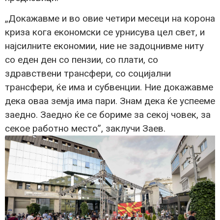
„Докажавме и во овие четири месеци на корона
криза кога економски се урнисува цел свет, и
најсилните економии, ние не задоцнивме ниту
со еден ден со пензии, со плати, со
здравствени трансфери, со социјални
трансфери, ќе има и субвенции. Ние докажавме
дека оваа земја има пари. Знам дека ќе успееме
заедно. Заедно ќе се бориме за секој човек, за
секое работно место”, заклучи Заев.