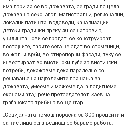
има пари за се во државата, се гради по цела
држава на секој агол, магистрални, регионални,
локални патишта, водоводи, канализации,
детски градинки преку 40 се направија,
училишта нови се градат, се конструираат
постојните, парите сега не одат во споменици,
во жални врби, во стиропорни фасади, туку се
инвестираат во вистински луѓе за вистински
потреби, докажавме дека паралелно со
решавање на најголемите прашања за
државата, умееме и можеме да ја подигнеме
економијата,” рече претседателот Заев на
граѓанската трибина во Центар.
„Социјалната помош порасна за 300 проценти и
за тие лица сега веднаш се бараме работа.