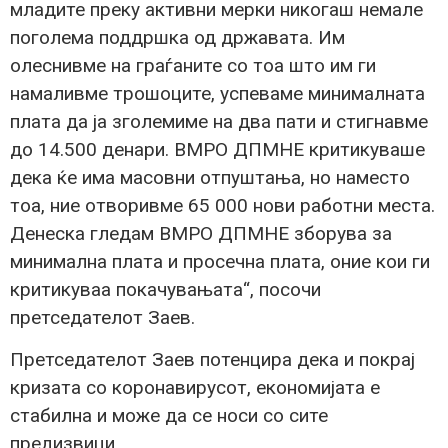
младите преку активни мерки никогаш немале
поголема поддршка од државата. Им
олеснивме на граѓаните со тоа што им ги
намаливме трошоците, успеваме минималната
плата да ја зголемиме на два пати и стигнавме
до 14.500 денари. ВМРО ДПМНЕ критикуваше
дека ќе има масовни отпуштања, но наместо
тоа, ние отворивме 65 000 нови работни места.
Денеска гледам ВМРО ДПМНЕ зборува за
минимална плата и просечна плата, оние кои ги
критикуваа покачувањата“, посочи
претседателот Заев.
Претседателот Заев потенцира дека и покрај
кризата со коронавирусот, економијата е
стабилна и може да се носи со сите
предизвици.