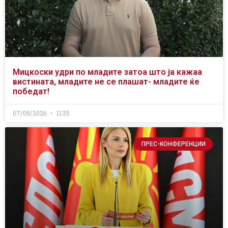
Мицкоски удри по младите затоа што ја кажаа
вистината, младите не се плашат- младите ќе
победат!
07/08/2026
11:35
ПРЕС-КОНФЕРЕНЦИИ