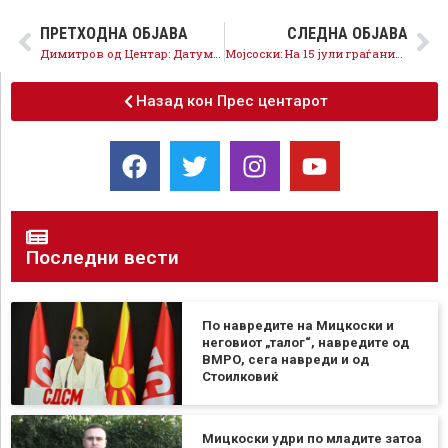
ПРЕТХОДНА ОБЈАВА
СЛЕДНА ОБЈАВА
Димитров од Центар: Датумот за преговори е 16 јули, бидејќи ЕУ очекува да продолжиме по реформскиот пат!
Мојсоски: На 15 јули граѓаните ќе ја донесат победата за подобра држава, ред и правда, подобро здравство
Назад кон Прес центарот
Последни вести
По навредите на Мицкоски и
неговиот „талог“, навредите од
ВМРО, сега навреди и од
Стоилковиќ
Мицкоски удри по младите затоа