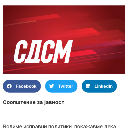
Facebook
Twitter
LinkedIn
Соопштение за јавност
Водиме исправни политики, покажавме дека