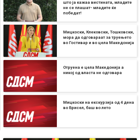
што ја кажаа вистината, младите
не се плашат- младите ќе
победат!
Мицкоски, Клековски, Тошковски,
мора да одговараат за труењето
во Гостивар и во цела Македонија
Отруена е цела Македонија а
никој од власта не одговара
Мицкоски на екскурзија од 4 дена
во Брисел, баш во лето