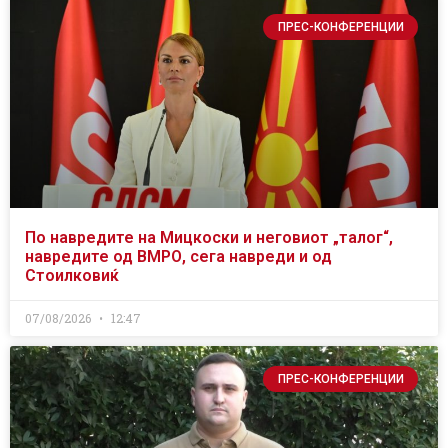
ПРЕС-КОНФЕРЕНЦИИ
По навредите на Мицкоски и неговиот „талог“,
навредите од ВМРО, сега навреди и од
Стоилковиќ
07/08/2026
12:47
ПРЕС-КОНФЕРЕНЦИИ