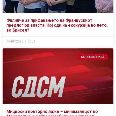
Филипче за прифаќањето на Францускиот
предлог од власта: Кој оди на екскурзија во лето,
во Брисел?
06/08/2026
16:52
СООПШТЕНИЈА
Мицкоски повторно лаже – минималецот во