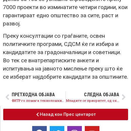
7000 проекти во изминатите четири години, кои
гарантираат едно општество за сите, раст и
развој.
Преку консултации со граѓаните, освен
политичките програми, СДСМ ќе ги избира и
кандидатите за градоначалници и советници.
Во тек се внатрепартиските анкети и
испитувања на јавното мислење преку што ќе
се изберат најдобрите кандидати за општините.
ПРЕТХОДНА ОБЈАВА
СЛЕДНА ОБЈАВА
ФИТР го помага технолошкиот развој со 5,7 милиони евра
Младите се приоритет, од октомври за студентите субвенција од 2.400 денари
Назад кон Прес центарот