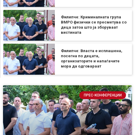
Филипче: Криминалната група
ВМРО физички се пресметува со
деца затоа што ја зборуваат
вистината
Филипче: Власта е исплашена,
посегна по децата,
организаторите и напаѓачите
мора да одговараат
ПРЕС-КОНФЕРЕНЦИИ