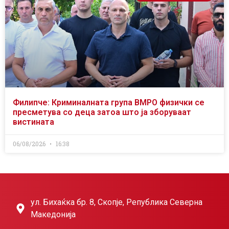
Филипче: Криминалната група ВМРО физички се
пресметува со деца затоа што ја зборуваат
вистината
06/08/2026
16:38
ул. Бихаќка бр. 8, Скопје, Република Северна
Македонија