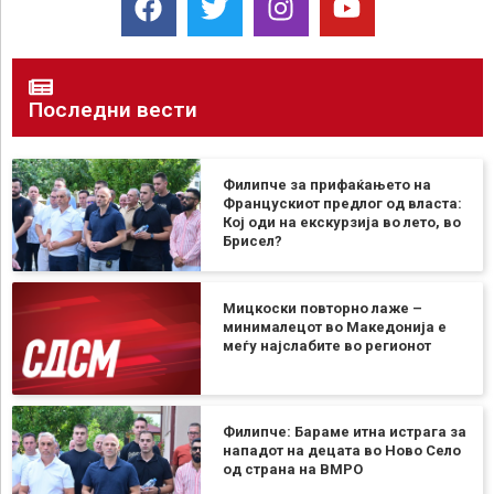
Последни вести
Филипче за прифаќањето на
Францускиот предлог од власта:
Кој оди на екскурзија во лето, во
Брисел?
Мицкоски повторно лаже –
минималецот во Македонија е
меѓу најслабите во регионот
Филипче: Бараме итна истрага за
нападот на децата во Ново Село
од страна на ВМРО