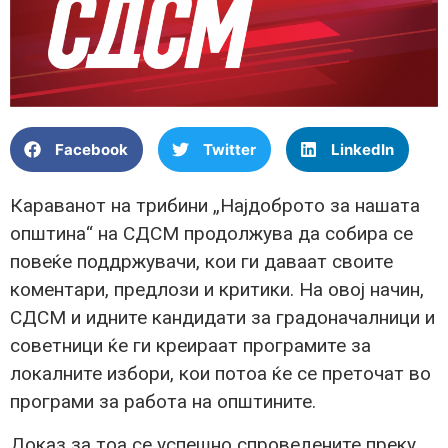
Facebook
Twitter
LinkedIn
Караванот на трибини „Најдоброто за нашата
општина“ на СДСМ продолжува да собира се
повеќе поддржувачи, кои ги даваат своите
коментари, предлози и критики. На овој начин,
СДСМ и идните кандидати за градоначалници и
советници ќе ги креираат програмите за
локалните избори, кои потоа ќе се преточат во
програми за работа на општините.
Доказ за тоа се успешно спроведените преку