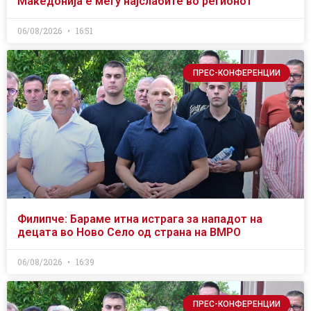
Македонија е меѓу најслабите во регионот
06/08/2026
16:51
ПРЕС-КОНФЕРЕНЦИИ
Филипче: Бараме итна истрага за нападот на
децата во Ново Село од страна на ВМРО
06/08/2026
16:39
ПРЕС-КОНФЕРЕНЦИИ