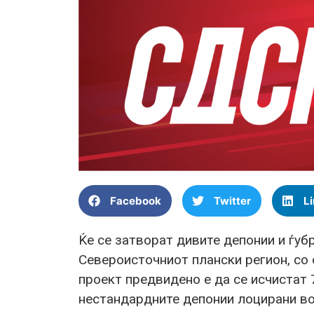
Facebook
Twitter
L
Ќе се затворат дивите депонии и ѓу
Североисточниот плански регион, со 
проект предвидено е да се исчистат 
нестандардните депонии лоцирани во