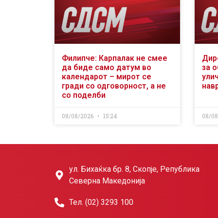
Филипче: Карпалак не смее
Дир
да биде само датум во
за 
календарот – мирот се
ули
гради со одговорност, а не
нав
со поделби
08/08/2026
15:24
08/0
ул. Бихаќка бр. 8, Скопје, Република
Северна Македонија
Тел. (02) 3293 100