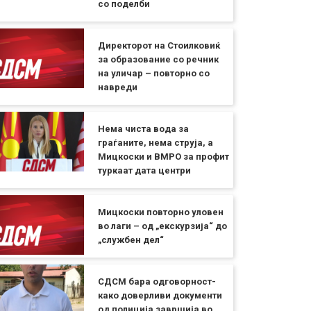
со поделби
Директорот на Стоилковиќ
за образование со речник
на уличар – повторно со
навреди
Нема чиста вода за
граѓаните, нема струја, а
Мицкоски и ВМРО за профит
туркаат дата центри
Мицкоски повторно уловен
во лаги – од „екскурзија“ до
„службен дел“
СДСМ бара одговорност-
како доверливи документи
од полиција завршија во