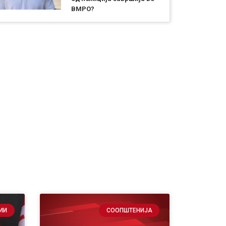
ВМРО?
ИИ
СООПШТЕНИЈА