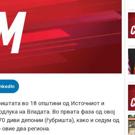
inkedIn
бриштата во 18 општини од Источниот и
одлука на Владата. Во првата фаза од овој
70 диви депонии (ѓубришта), како и седум од
 овие два региона.