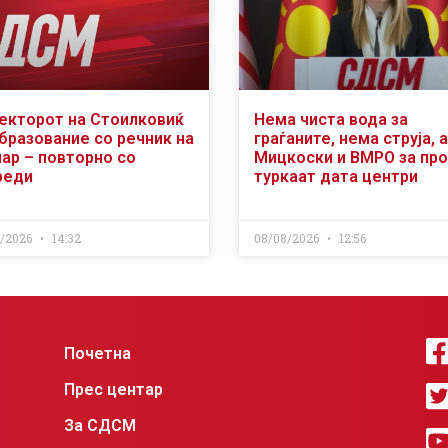
екторот на Стоилковиќ
Нема чиста вода за
образование со речник на
граѓаните, нема струја, а
чар – повторно со
Мицкоски и ВМРО за пр
реди
туркаат дата центри
8/2026
14:32
08/08/2026
12:56
Почетна
Прес центар
За СДСМ