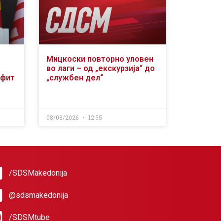
Мицкоски повторно уловен
во лаги – од „екскурзија“ до
офит
„службен дел“
08/08/2026
12:55
/SDSMakedonija
@sdsmakedonija
/SDSMtube