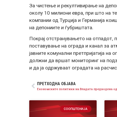
За чистење и рекултивирање на депон
околу 10 милиони евра, при што на т
компании од Турција и Германија кои
на депониите и ѓубриштата.
Покрај отстранувањето на отпадот, 
поставување на ограда и канал за а
јавните комунални претпријатија на 
должни да вршат мониторинг на подз
и да ја одржуваат оградата на расчи
ПРЕТХОДНА ОБЈАВА
СООПШТЕНИЈА