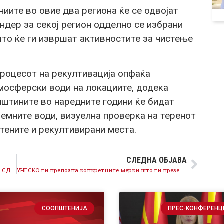
иите во овие два региона ќе се одвојат
ендер за секој регион одделно се избрани
што ќе ги извршат активностите за чистење
процесот на рекултивација опфаќа
тмосферски води на локациите, додека
општините во наредните години ќе бидат
емните води, визуелна проверка на теренот
стените и рекултивирани места.
СЛЕДНА ОБЈАВА
Економските политики на Владата предводена од СДСМ даваат резултат, јавниот долг се намалува, растат платите
УНЕСКО ги препозна конкретните мерки што ги преземаме за заштита на светското наследство на Охридскиот регион
СООПШТЕНИЈА
ПРЕС-КОНФЕРЕНЦ