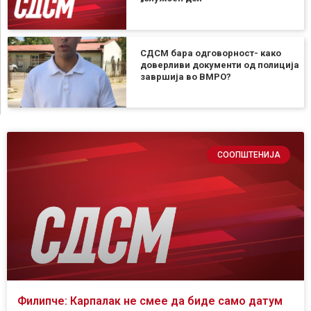
СДСМ бара одговорност- како
доверливи документи од полиција
завршија во ВМРО?
СООПШТЕНИЈА
Филипче: Карпалак не смее да биде само датум