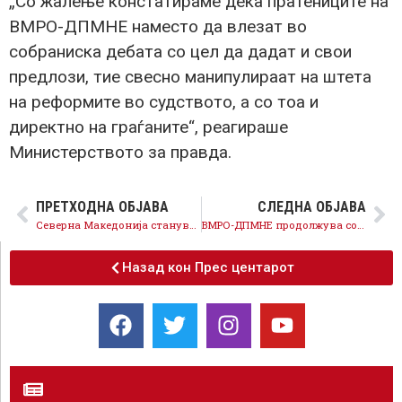
„Со жалење констатираме дека пратениците на
ВМРО-ДПМНЕ наместо да влезат во
собраниска дебата со цел да дадат и свои
предлози, тие свесно манипулираат на штета
на реформите во судството, а со тоа и
директно на граѓаните“, реагираше
Министерството за правда.
ПРЕТХОДНА ОБЈАВА
СЛЕДНА ОБЈАВА
Северна Македонија станува топ дестинација за еко-туризам со огромен потенцијал за одржлив развој
ВМРО-ДПМНЕ продолжува со поделбите – организираа паралелна прослава на Денот на независноста
Назад кон Прес центарот