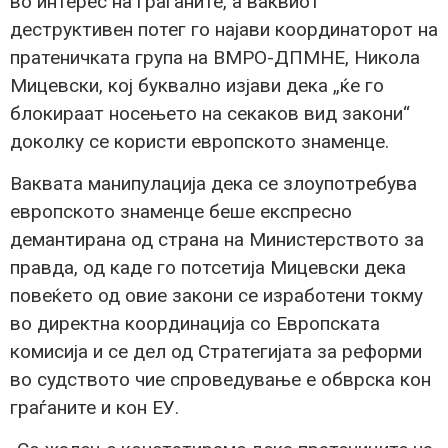
во интерес на граѓаните, а ваквиот
деструктивен потег го најави координаторот на
пратеничката група на ВМРО-ДПМНЕ, Никола
Мицевски, кој буквално изјави дека „ќе го
блокираат носењето на секаков вид закони“
доколку се користи европското знаменце.
Ваквата манипулација дека се злоупотребува
европското знаменце беше експресно
демантирана од страна на Министерството за
правда, од каде го потсетија Мицевски дека
повеќето од овие закони се изработени токму
во директна координација со Европската
комисија и се дел од Стратегијата за реформи
во судството чие спроведување е обврска кон
граѓаните и кон ЕУ.