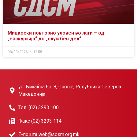
Мицкоски повторно уловен во лаги – од
„екскурзија“ до „службен дел“
08/08/2026
12:55
ул. Бихаќка бр. 8, Скопје, Република Северна
Македонија
Тел. (02) 3293 100
Факс (02) 3293 114
Е-пошта web@sdsm.org.mk