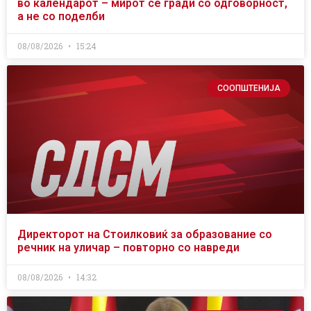
во календарот – мирот се гради со одговорност,
а не со поделби
08/08/2026
15:24
СООПШТЕНИЈА
Директорот на Стоилковиќ за образование со
речник на уличар – повторно со навреди
08/08/2026
14:32