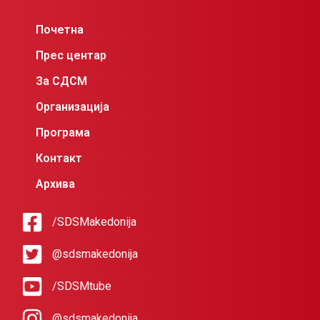
Почетна
Прес центар
За СДСМ
Организација
Програма
Контакт
Архива
/SDSMakedonija
@sdsmakedonija
/SDSMtube
@sdsmakedonija