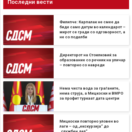
Последни вести
Филипче: Карпалак не смее да
биде само датум во календарот –
мирот се гради со одговорност, а
не со поделби
Директорот на Стоилковиќ за
образование со речник на уличар
– повторно со навреди
Нема чиста вода за граѓаните,
нема струја, а Мицкоски и ВМРО
за профит туркаат дата центри
Мицкоски повторно уловен во
лаги – од „екскурзија“ до
„службен дел“