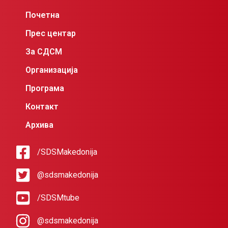
Почетна
Прес центар
За СДСМ
Организација
Програма
Контакт
Архива
/SDSMakedonija
@sdsmakedonija
/SDSMtube
@sdsmakedonija