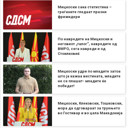
Мицкоски сака статистика –
граѓаните гледаат празни
фрижидери
По навредите на Мицкоски и
неговиот „талог“, навредите од
ВМРО, сега навреди и од
Стоилковиќ
Мицкоски удри по младите затоа
што ја кажаа вистината, младите
не се плашат- младите ќе
победат!
Мицкоски, Клековски, Тошковски,
мора да одговараат за труењето
во Гостивар и во цела Македонија