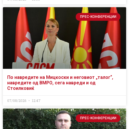
ПРЕС-КОНФЕРЕНЦИИ
По навредите на Мицкоски и неговиот „талог“,
навредите од ВМРО, сега навреди и од
Стоилковиќ
07/08/2026
12:47
ПРЕС-КОНФЕРЕНЦИИ