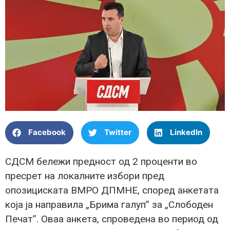
Facebook
Twitter
LinkedIn
СДСМ бележи предност од 2 проценти во
пресрет на локалните избори пред
опозициската ВМРО ДПМНЕ, според анкетата
која ја направила „Брима галуп” за „Слободен
Печат”. Оваа анкета, спроведена во период од