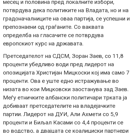
месец и половина пред локалните избори,
потврдува дека политиките на Владата, но и на
градоначалниците на оваа партија, се успешни и
препознаени од граѓаните. Со ваквата
определба на гласачите се потврдува
европскиот курс на државата.
Претседателот на СДСМ, Зоран Заев, со 11,8
проценти убедливо води пред лидерот на
опозицијата Христијан Мицкоски кој има само 7
проценти. Ова е уште едно истражување во
низата во кои Мицковски заостанува зад Заев.
Меѓу етничките албански политичари трката ја
добиваат претседателите на владејачките
партии. Лидерот на ДУИ, Али Ахмети со 5,9
проценти и Биљал Касами со 4,4 проценти се
во водство, а двајцата се коалициски партнери