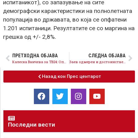
испитаникот), со запазување на сите
демографски карактеристики на полнолетната
популација во државата, во која се опфатени
1.201 испитаници. Резултатите се со маргина на
грешка од +/- 2,8%.
ПРЕТХОДНА ОБЈАВА
СЛЕДНА ОБЈАВА
Калеска Ванчева за ТВ24: Општеството не може да има вистински напредок, додека не се овозможи вистинска еднаквост меѓу мажите и жените
Заев одмерен и достоинствен на телевизискиот дуел, Мицковски арогантен и вулгарен
Назад кон Прес центарот
Последни вести