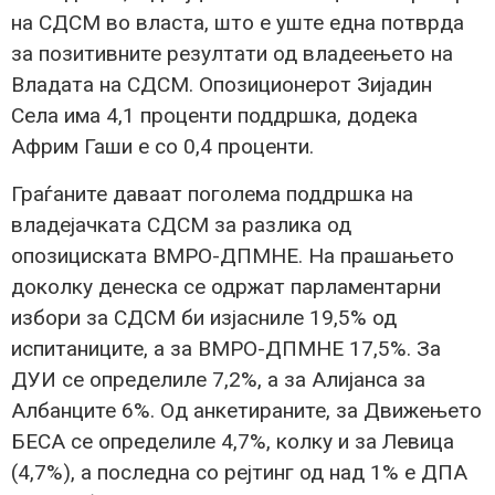
на СДСМ во власта, што е уште една потврда
за позитивните резултати од владеењето на
Владата на СДСМ. Опозиционерот Зијадин
Села има 4,1 проценти поддршка, додека
Африм Гаши е со 0,4 проценти.
Граѓаните даваат поголема поддршка на
владејачката СДСМ за разлика од
опозициската ВМРО-ДПМНЕ. На прашањето
доколку денеска се одржат парламентарни
избори за СДСМ би изјасниле 19,5% од
испитаниците, а за ВМРО-ДПМНЕ 17,5%. За
ДУИ се определиле 7,2%, а за Алијанса за
Албанците 6%. Од анкетираните, за Движењето
БЕСА се определиле 4,7%, колку и за Левица
(4,7%), а последна со рејтинг од над 1% е ДПА