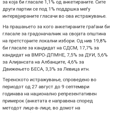
за која би гласале 1,1% од анкетираните. Сите
други партии се под 1% поддршка меѓу
интервјуираните гласачи во ова истражување.
На прашањето за кого анкетираните граѓани би
гласале за градоначалник на својата општина
на претстојните локални избори. Од нив 19,8%
би гласале за кандидат на СДСМ, 17,7% за
кандидат на ВМРО-ДПМНЕ, 7,5% за ДУИ, 5,6%
за Алијансата на Албанците, 4,6% за
Движењето БЕСА, 3,3% за Левица итн.
Теренското истражување, спроведено во
периодот од 27 август до 9 септември
годинава на национално репрезентативен
примерок (анкетата е направена според
методот лице-в-лице, во домот на