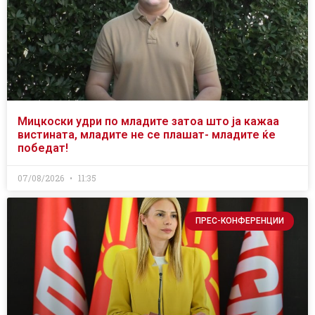
Мицкоски удри по младите затоа што ја кажаа
вистината, младите не се плашат- младите ќе
победат!
07/08/2026
11:35
ПРЕС-КОНФЕРЕНЦИИ