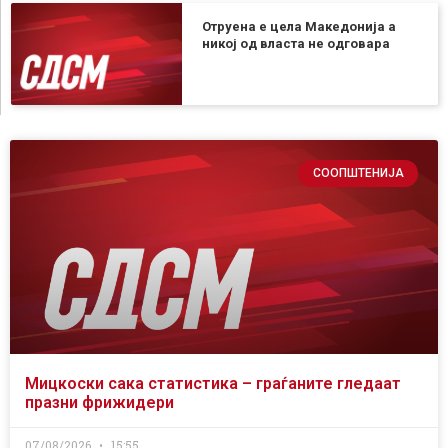
Отруена е цела Македонија а
никој од власта не одговара
СООПШТЕНИЈА
Мицкоски сака статистика – граѓаните гледаат
празни фрижидери
07/08/2026
15:55