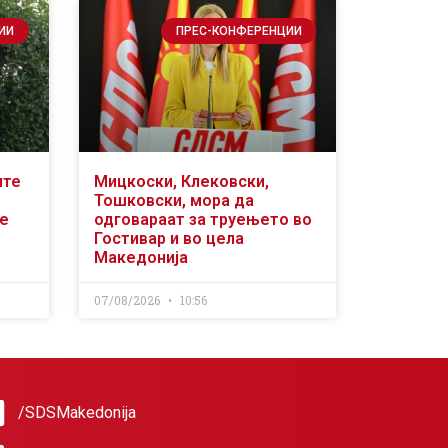
ИИ
ПРЕС-КОНФЕРЕНЦИИ
ите
Мицкоски, Клековски,
Тошковски, мора да
се
одговараат за труењето во
Гостивар и во цела
Македонија
07/08/2026
10:56
/SDSMakedonija