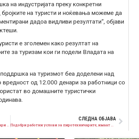
шка на индустријата преку конкретни
 бројките на туристи и ноќевања можеме да
ментирани дадоа видливи резултати“, објави
ктеши.
уристи е зголемен како резултат на
ите за туризам кои ги подели Владата на
а поддршка на туризмот беа доделени над
 вредност од 12.000 денари за работници со
користат во домашните туристички
одинава.
СЛЕДНА ОБЈАВА
Државата има пари за сите, над 230 милиони денари исплатени на околу 5 000 земјоделци
Подобри работни услови за пиротехничарите, имаат повисоки плати за 35 проценти