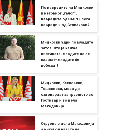
По навредите на Мицкоски
и неговиот „талог“,
навредите од ВМРО, сега
навреди и од Стоилковиќ
Мицкоски удри по младите
затоа што ја кажаа
вистината, младите не се
плашат- младите ќе
победат!
Мицкоски, Клековски,
Тошковски, мора да
одговараат за труењето во
Гостивар и во цела
Македонија
Отруена е цела Македонија
а никој од власта не