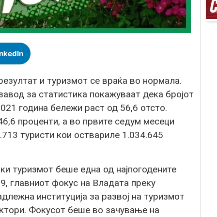
inkedIn
резултат и туризмот се враќа во нормала.
авод за статистика покажуваат дека бројот
2021 година бележи раст од 56,6 отсто.
46,6 проценти, а во првите седум месеци
.713 туристи кои оствариле 1.034.645
ки туризмот беше една од најпогодените
9, главниот фокус на Владата преку
длежна институција за развој на туризмот
ектори. Фокусот беше во зачување на