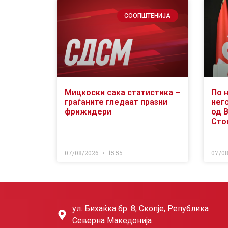
СООПШТЕНИЈА
Мицкоски сака статистика –
По 
граѓаните гледаат празни
него
фрижидери
од 
Сто
07/08/2026
15:55
07/0
ул. Бихаќка бр. 8, Скопје, Република
Северна Македонија