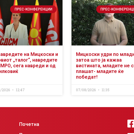
ПРЕС-КОНФЕРЕНЦИИ
ПРЕС-КОНФЕРЕНЦ
навредите на Мицкоски и
Мицкоски удри по млад
виот „талог“, навредите
затоа што ја кажаа
ВМРО, сега навреди и од
вистината, младите не 
илковиќ
плашат- младите ќе
победат!
8/2026
12:47
07/08/2026
11:35
Почетна