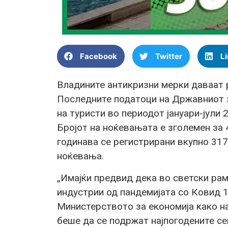
Facebook
Twitter
L
Владините антикризни мерки даваат 
Последните податоци на Државниот з
на туристи во периодот јануари-јули 
Бројот на ноќевањата е зголемен за 
годинава се регистрирани вкупно 317
ноќевања.
„Имајќи предвид дека во светски рам
индустрии од пандемијата со Ковид 1
Министерството за економија како на
беше да се подржат најпогодените с