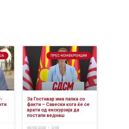
ЈА
ПРЕС-КОНФЕРЕНЦИИ
-
За Гостивар има папка со
нти
факти – Савески кога ќе се
врати од екскурзија да
постапи веднаш
08/08/2026
11:58