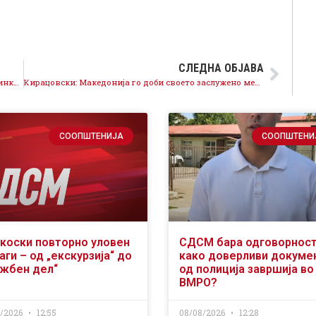
СЛЕДНА ОБЈАВА
Поптишани договори за изградба на 11 нови градинки, се прошируваат капацитетите, се отвораат најмалку 100 работни места
Кирацовски: Македонија го доби своето заслужено место во НАТО, отворивме нова, светла страница на иднината, напредокот и развојот
СООПШТЕНИЈА
СООПШТЕНИ
коски повторно уловен
СДСМ бара одговорност
аги – од „екскурзија“ до
како доверливи докуме
ужбен дел“
од полиција завршија во
ВМРО?
8/2026
12:55
08/08/2026
12:28