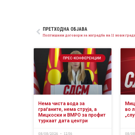
ПРЕТХОДНА ОБЈАВА
ПРЕС-КОНФЕРЕНЦИИ
Нема чиста вода за
Миц
граѓаните, нема струја, а
во л
Мицкоски и ВМРО за профит
„сл
туркаат дата центри
08/08/2026
12:56
08/0