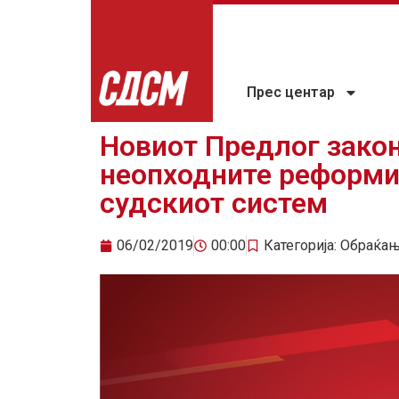
Прес центар
Новиот Предлог закон
неопходните реформи
судскиот систем
06/02/2019
00:00
Категорија:
Обраќа