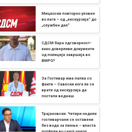
Мицкоски повторно уловен
во лаги – од „екскурзија“ до
„службен дел“
СДСМ бара одговорност-
како доверливи документи
од полиција завршија во
ВМРО?
За Гостивар има папка со
факти – Савески кога ќе се
врати од екскурзија да
постапи веднаш
Трајановски: Четири недели
гостиварчани се оставени
без вода за пиење – власта
потфрли во секој чекор,