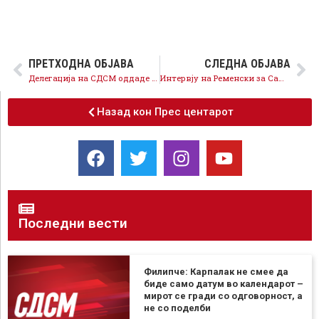
ПРЕТХОДНА ОБЈАВА
СЛЕДНА ОБЈАВА
Делегација на СДСМ оддаде почит на загинатите во катастрофалниот земјотрес во Скопје
Интервју на Ременски за Само вистина на Канал 5 ТВ
Назад кон Прес центарот
Последни вести
Филипче: Карпалак не смее да
биде само датум во календарот –
мирот се гради со одговорност, а
не со поделби