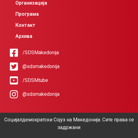
Организација
Програма
Контакт
Архива
/SDSMakedonija
@sdsmakedonija
/SDSMtube
@sdsmakedonija
Социјалдемократски Сојуз на Македонија. Сите права се
задржани