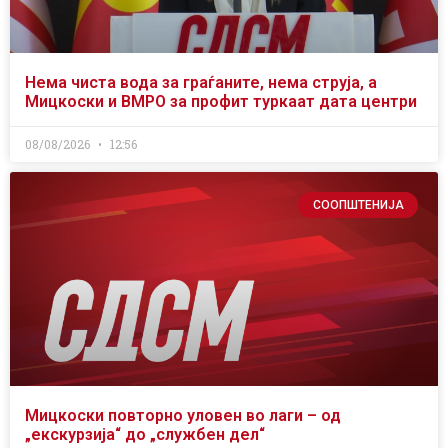
Нема чиста вода за граѓаните, нема струја, а
Мицкоски и ВМРО за профит туркаат дата центри
08/08/2026
12:56
СООПШТЕНИЈА
Мицкоски повторно уловен во лаги – од
„екскурзија“ до „службен дел“