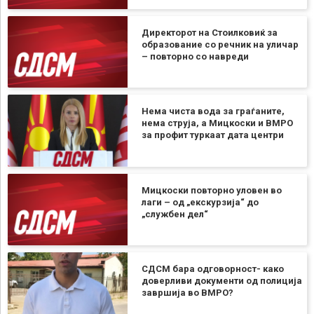
Директорот на Стоилковиќ за
образование со речник на уличар
– повторно со навреди
Нема чиста вода за граѓаните,
нема струја, а Мицкоски и ВМРО
за профит туркаат дата центри
Мицкоски повторно уловен во
лаги – од „екскурзија“ до
„службен дел“
СДСМ бара одговорност- како
доверливи документи од полиција
завршија во ВМРО?