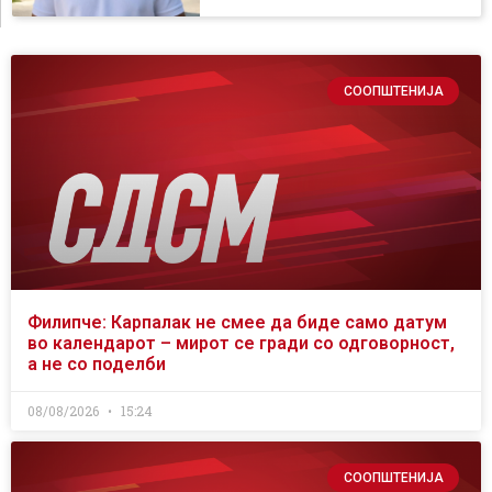
СООПШТЕНИЈА
Филипче: Карпалак не смее да биде само датум
во календарот – мирот се гради со одговорност,
а не со поделби
08/08/2026
15:24
СООПШТЕНИЈА