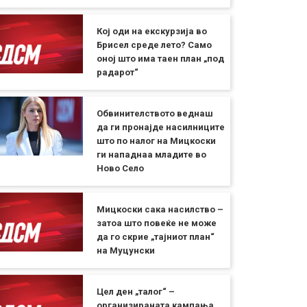
Кој оди на екскурзија во
Брисел среде лето? Само
оној што има таен план „под
радарот“
Обвинителството веднаш
да ги пронајде насилниците
што по налог на Мицкоски
ги нападнаа младите во
Ново Село
Мицкоски сака насилство –
затоа што повеќе не може
да го скрие „тајниот план“
на Муцунски
Цел ден „талог“ –
организираната кампања