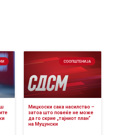
ИИ
СООПШТЕНИЈА
аш
Мицкоски сака насилство –
ите
затоа што повеќе не може
ки
да го скрие „тајниот план“
на Муцунски