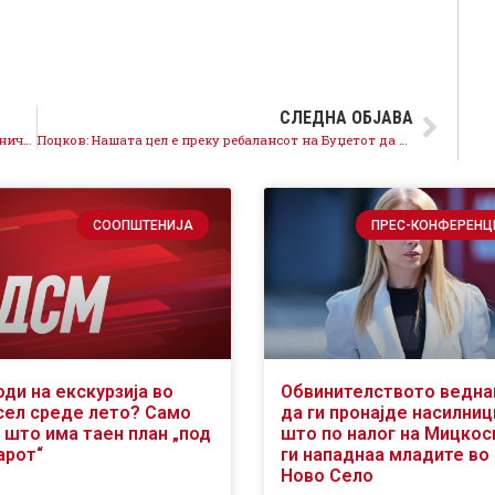
СЛЕДНА ОБЈАВА
Владата предводена од СДСМ става крај на расипничкото трошење и на нереалните проекции и ги намалува долговите
Поцков: Нашата цел e преку ребалансот на Буџетот да донесеме квалитетен живот за сите
СООПШТЕНИЈА
ПРЕС-КОНФЕРЕНЦ
оди на екскурзија во
Обвинителството ведн
сел среде лето? Само
да ги пронајде насилниц
 што има таен план „под
што по налог на Мицкос
арот“
ги нападнаа младите во
Ново Село