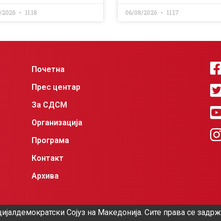
/2026
11:18
06/08/2026
11:17
Почетна
Прес центар
За СДСМ
Организација
Програма
Контакт
Архива
ијалдемократски Сојуз на Македонија. Сите права се задр