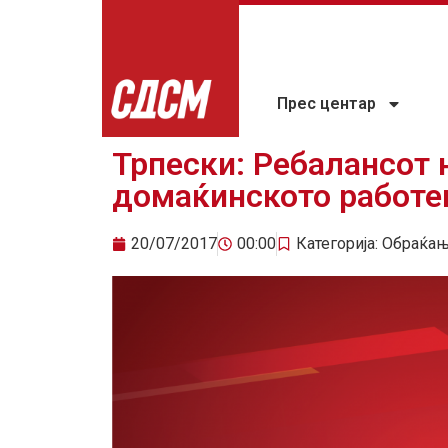
Прес центар
Трпески: Ребалансот н
домаќинското работе
20/07/2017
00:00
Категорија:
Обраќа