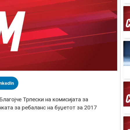
inkedIn
лагојче Трпески на комисијата за
чката за ребаланс на буџетот за 2017