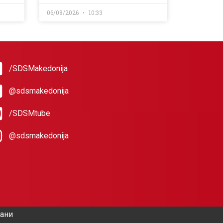
06/08/2026
10:33
/SDSMakedonija
@sdsmakedonija
/SDSMtube
@sdsmakedonija
жани