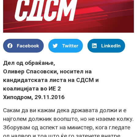
Facebook
Twitter
LinkedIn
Дел од обраќање,
Оливер Спасовски, носител на
кандидатската листа на СДСМ и
коалицијата во ИЕ 2
Хиподром, 29.11.2016
Сакам да ви кажам дека државата должи и е
најголем должник воопшто, но не нзаеме колку.
Зборувам од аспект на министер, кога гледате
од надвор и тоа што ќе го затечете внатре,