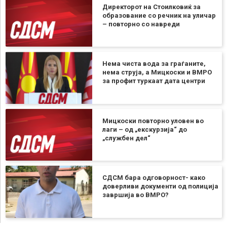
Директорот на Стоилковиќ за
образование со речник на уличар
– повторно со навреди
Нема чиста вода за граѓаните,
нема струја, а Мицкоски и ВМРО
за профит туркаат дата центри
Мицкоски повторно уловен во
лаги – од „екскурзија“ до
„службен дел“
СДСМ бара одговорност- како
доверливи документи од полиција
завршија во ВМРО?