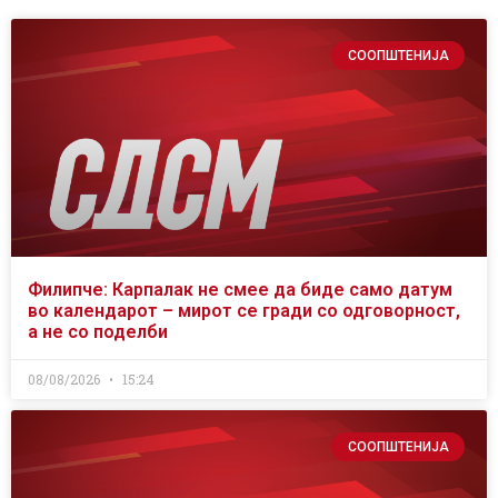
СООПШТЕНИЈА
Филипче: Карпалак не смее да биде само датум
во календарот – мирот се гради со одговорност,
а не со поделби
08/08/2026
15:24
СООПШТЕНИЈА