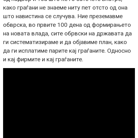
како граѓани не знаеме ниту пет отсто од она
што навистина се случува. Ние преземавме
обврска, во првите 100 дена од формирањето
на новата влада, сите обрвски на државата да
ги систематизираме и да објавиме план, како
да ги исплатиме парите кај граѓаните. Односно
и кај фирмите и кај граѓаните.