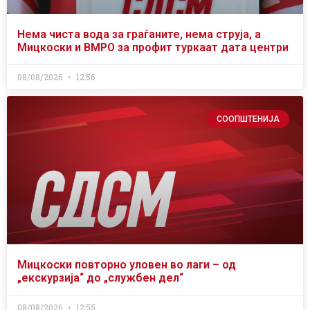
Нема чиста вода за граѓаните, нема струја, а
Мицкоски и ВМРО за профит туркаат дата центри
08/08/2026
12:56
СООПШТЕНИЈА
Мицкоски повторно уловен во лаги – од
„екскурзија“ до „службен дел“
08/08/2026
12:55