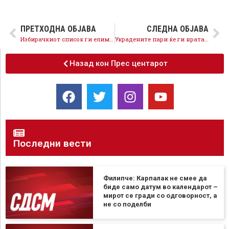
ПРЕТХОДНА ОБЈАВА
СЛЕДНА ОБЈАВА
Избирачкиот список ги елиминира можностите за злоупотреба на гласовите
Украдените пари ќе ги вратат, носиме живот!
Назад кон Прес центарот
Последни вести
Филипче: Карпалак не смее да
биде само датум во календарот –
мирот се гради со одговорност, а
не со поделби