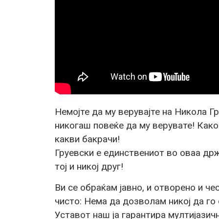
Немојте да му верувајте на Никола Гр
никогаш повеќе да му верувате! Како
какви бакрачи!
Груевски е единствениот во оваа држ
тој и никој друг!
Ви се обраќам јавно, и отворено и че
чисто: Нема да дозволам никој да го
Уставот наш ја гарантира мултијазичн