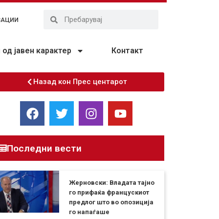
ЗАЦИИ
од јавен карактер
Контакт
Назад кон Прес центарот
Последни вести
Жерновски: Владата тајно
го прифаќа францускиот
предлог што во опозиција
го напаѓаше