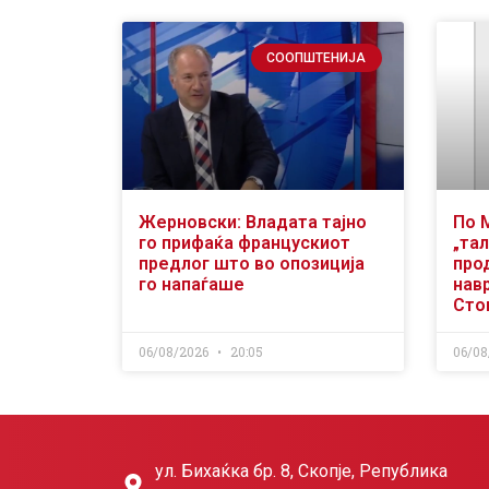
СООПШТЕНИЈА
Жерновски: Владата тајно
По 
го прифаќа францускиот
„тал
предлог што во опозиција
про
го напаѓаше
нав
Сто
06/08/2026
20:05
06/08
ул. Бихаќка бр. 8, Скопје, Република