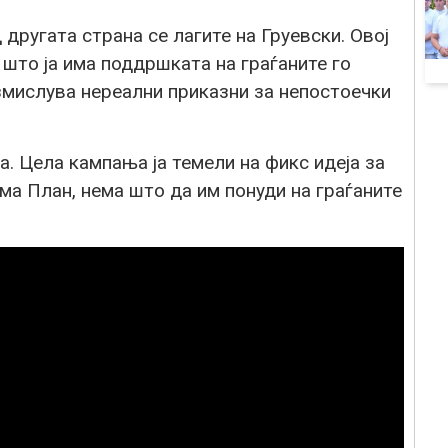
другата страна се лагите на Груевски. Овој
што ја има поддршката на граѓаните го
змислува нереални приказни за непостоечки
а. Цела кампања ја темели на фикс идеја за
ма План, нема што да им понуди на граѓаните