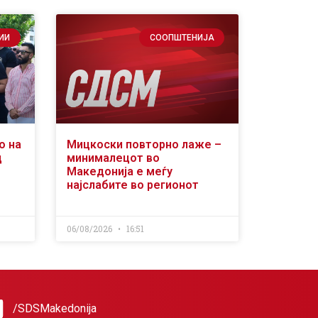
ИИ
СООПШТЕНИЈА
о на
Мицкоски повторно лаже –
д
минималецот во
Македонија е меѓу
најслабите во регионот
06/08/2026
16:51
/SDSMakedonija