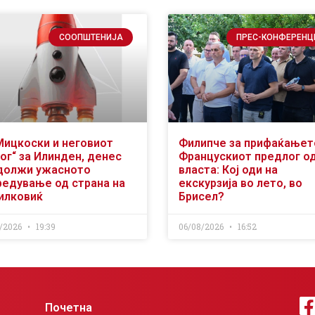
СООПШТЕНИЈА
ПРЕС-КОНФЕРЕНЦ
Мицкоски и неговиот
Филипче за прифаќањет
ог“ за Илинден, денес
Францускиот предлог о
должи ужасното
власта: Кој оди на
редување од страна на
екскурзија во лето, во
илковиќ
Брисел?
/2026
19:39
06/08/2026
16:52
Почетна