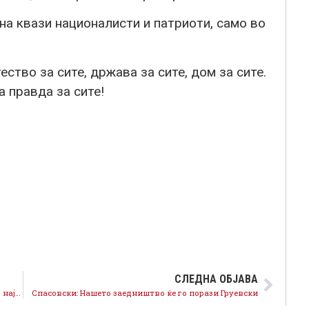
на квази националисти и патриоти, само во
ство за сите, држава за сите, дом за сите.
а правда за сите!
СЛЕДНА ОБЈАВА
СО НИКОЛА ГРУЕВСКИ НЕМА НАПРЕД! Македонија со најниска минимална плата во регионот!
Спасовски: Нашето заедништво ќе го порази Груевски