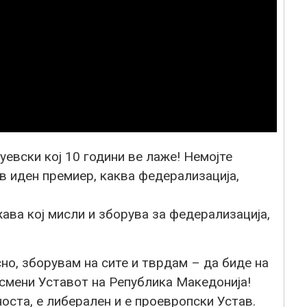
уевски кој 10 години ве лаже! Немојте
в иден премиер, каква федерализација,
ава кој мисли и зборува за федерализација,
сно, зборувам на сите и тврдам – да биде на
 смени Уставот на Република Македонија!
оста, е либерален и е проевропски Устав.