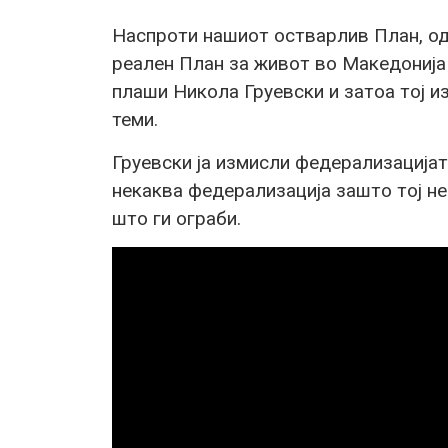
Наспроти нашиот остварлив План, од 
реален План за живот во Македонија 
плаши Никола Груевски и затоа тој и
теми.
Груевски ја измисли федерализацијат
некаква федерализација зашто тој не
што ги ограби.