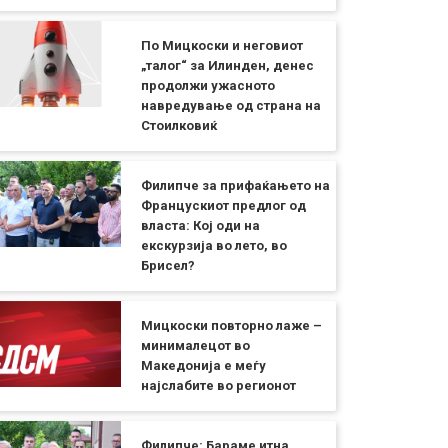
По Мицкоски и неговиот
„талог“ за Илинден, денес
продолжи ужасното
навредување од страна на
Стоилковиќ
Филипче за прифаќањето на
Францускиот предлог од
власта: Кој оди на
екскурзија во лето, во
Брисел?
Мицкоски повторно лаже –
минималецот во
Македонија е меѓу
најслабите во регионот
Филипче: Бараме итна