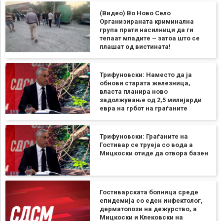
(Видео) Во Ново Село
Организираната криминална
група прати насилници да ги
тепаат младите – затоа што се
плашат од вистината!
Трифуновски: Наместо да ја
обнови старата железница,
власта планира ново
задолжување од 2,5 милијарди
евра на грбот на граѓаните
Трифуновски: Граѓаните на
Гостивар се труеја со вода а
Мицкоски отиде да отвора базен
Гостиварската болница среде
епидемија со еден инфектолог,
дерматолози на дежурство, а
Мицкоски и Клековски на