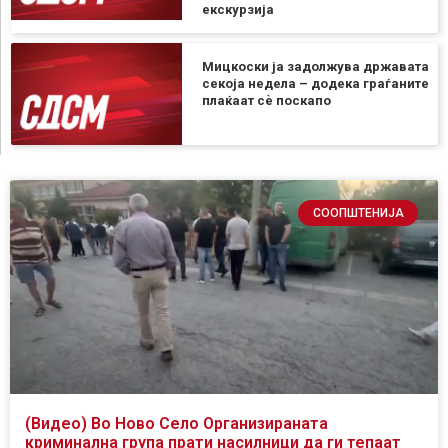
екскурзија
Мицкоски ја задолжува државата
секоја недела – додека граѓаните
плаќаат сѐ поскапо
СООПШТЕНИЈА
(Видео) Во Ново Село Организираната
криминална група прати насилници да ги тепаат