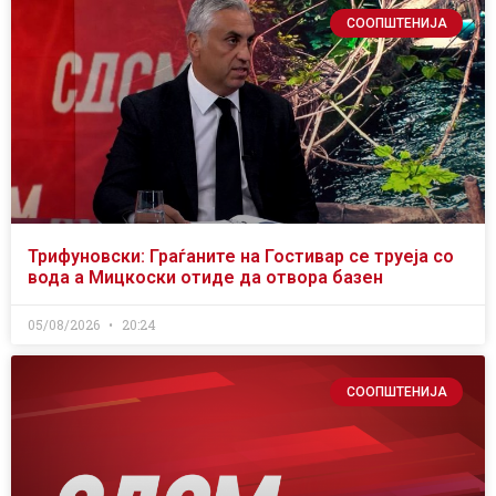
СООПШТЕНИЈА
Трифуновски: Граѓаните на Гостивар се труеја со
вода а Мицкоски отиде да отвора базен
05/08/2026
20:24
СООПШТЕНИЈА