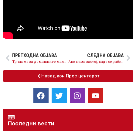
ПРЕТХОДНА ОБЈАВА
СЛЕДНА ОБЈАВА
Трчавме за домашните мали и средни фирми и порачаме: Важни ни се!
Ако нема застој, каде се работниците?
Назад кон Прес центарот
Последни вести