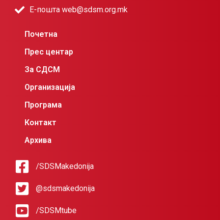
Е-пошта web@sdsm.org.mk
Почетна
Прес центар
За СДСМ
Организација
Програма
Контакт
Архива
/SDSMakedonija
@sdsmakedonija
/SDSMtube