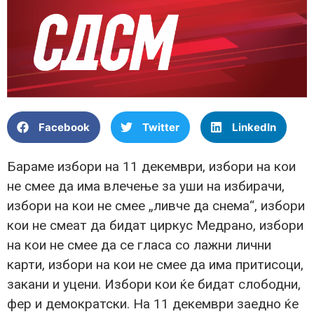
Facebook
Twitter
LinkedIn
Бараме избори на 11 декември, избори на кои
не смее да има влечење за уши на избирачи,
избори на кои не смее „ливче да снема“, избори
кои не смеат да бидат циркус Медрано, избори
на кои не смее да се гласа со лажни лични
карти, избори на кои не смее да има притисоци,
закани и уцени. Избори кои ќе бидат слободни,
фер и демократски. На 11 декември заедно ќе