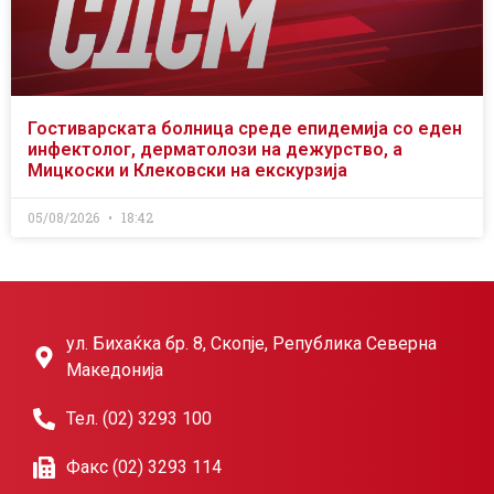
Гостиварската болница среде епидемија со еден
инфектолог, дерматолози на дежурство, а
Мицкоски и Клековски на екскурзија
05/08/2026
18:42
ул. Бихаќка бр. 8, Скопје, Република Северна
Македонија
Тел. (02) 3293 100
Факс (02) 3293 114