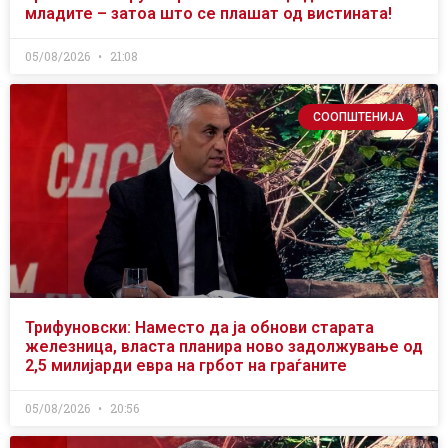
младите – затоа што се плашат од вистината!
05/08/2026
21:08
СООПШТЕНИЈА
Трифуновски: Наместо да ја обнови старата
железница, власта планира ново задолжување од
2,5 милијарди евра на грбот на граѓаните
05/08/2026
20:56