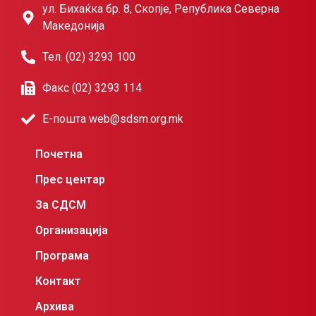
ул. Бихаќка бр. 8, Скопје, Република Северна
Македонија
Тел. (02) 3293 100
Факс (02) 3293 114
Е-пошта web@sdsm.org.mk
Почетна
Прес центар
За СДСМ
Организација
Програма
Контакт
Архива