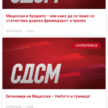
Мицкоски и бројките – или како да се лаже со
статистика додека фрижидерот е празен
09/08/2026
14:20
СООПШТЕНИЈА
Економија на Мицкоски – Небото е граница!
09/08/2026
13:02