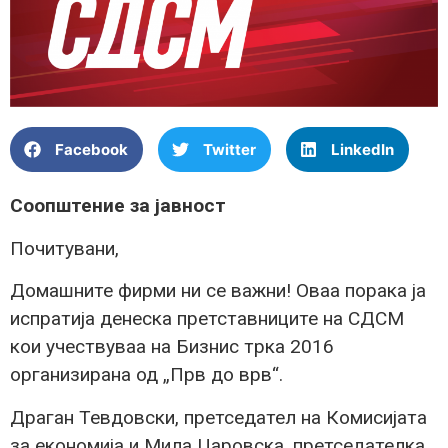
Facebook
Twitter
LinkedIn
Соопштение за јавност
Почитувани,
Домашните фирми ни се важни! Оваа порака ја
испратија денеска претставниците на СДСМ
кои учествуваа на Бизнис трка 2016
организирана од „Прв до врв“.
Драган Тевдовски, претседател на Комисијата
за економија и Мила Царовска, претседателка