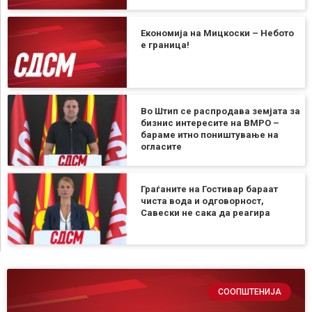
Економија на Мицкоски – Небото
е граница!
Во Штип се распродава земјата за
бизнис интересите на ВМРО –
бараме итно поништување на
огласите
Граѓаните на Гостивар бараат
чиста вода и одговорност,
Савески не сака да реагира
СООПШТЕНИЈА