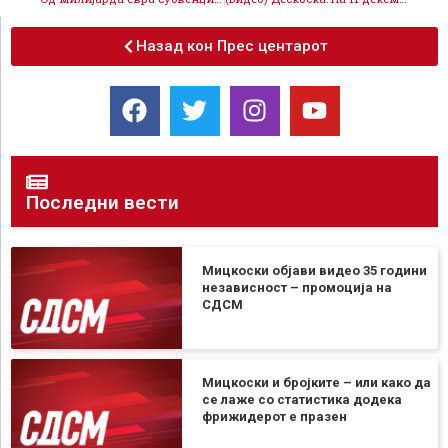
Назад кон Прес центарот
Последни вести
Мицкоски објави видео 35 години
независност – промоција на
СДСМ
Мицкоски и бројките – или како да
се лаже со статистика додека
фрижидерот е празен