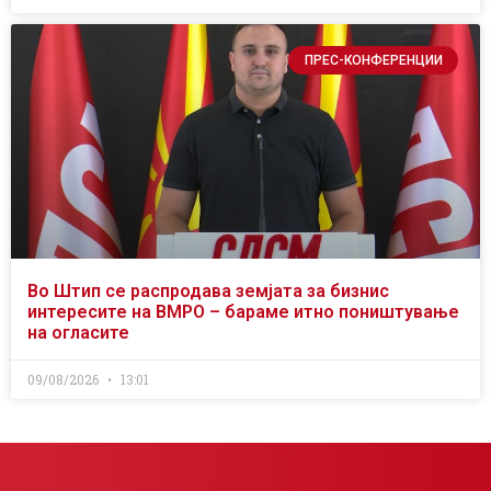
ПРЕС-КОНФЕРЕНЦИИ
Во Штип се распродава земјата за бизнис
интересите на ВМРО – бараме итно поништување
на огласите
09/08/2026
13:01