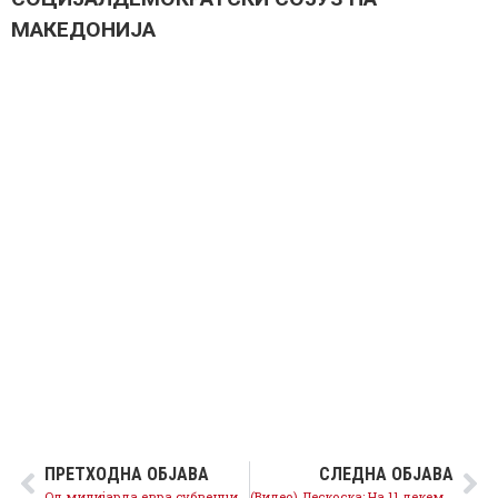
МАКЕДОНИЈА
ПРЕТХОДНА ОБЈАВА
СЛЕДНА ОБЈАВА
Oд милијарда евра субвенции, во македонското земјоделство остана само пустош
(Видео) Дескоска: На 11 декември ќе победи граѓанска, праведна, слободарска Македонија!