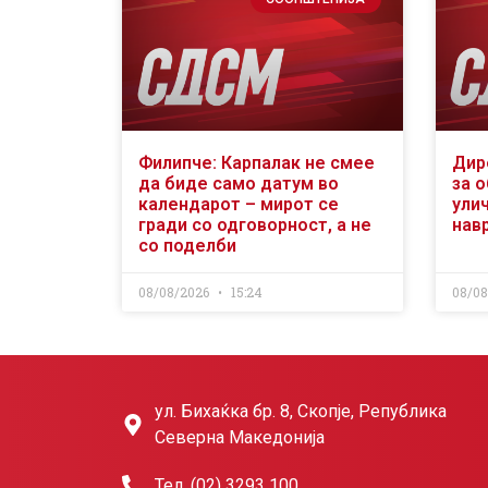
Филипче: Карпалак не смее
Дир
да биде само датум во
за 
календарот – мирот се
ули
гради со одговорност, а не
нав
со поделби
08/08/2026
15:24
08/0
ул. Бихаќка бр. 8, Скопје, Република
Северна Македонија
Тел. (02) 3293 100