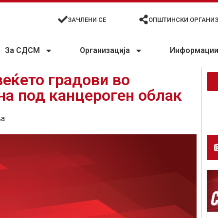
ЗАЧЛЕНИ СЕ
ОПШТИНСКИ ОРГАНИ
За СДСМ
Организација
Информации 
веќето градови во
на под канцероген облак
ња