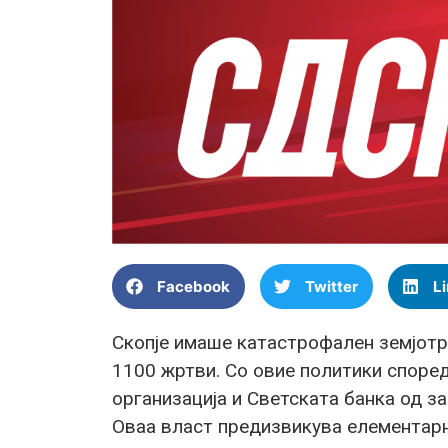
Facebook
Twitter
L
Скопје имаше катастрофален земјотре
1100 жртви. Со овие политики споре
организација и Светската банка од з
Оваа власт предизвикува елементарна