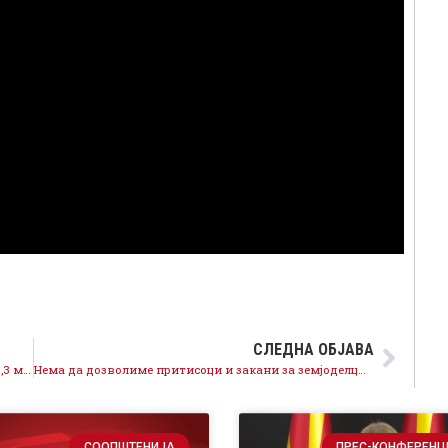
СЛЕДНА ОБЈАВА
За три години „Курир “ остварил приходи од над 1,3 милиони евра
Нема да дозволиме притисоци и закани за земјоделците, ќе следува одговорност
СООПШТЕНИЈА
ПРЕС-КОНФЕРЕНЦ