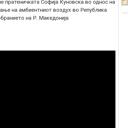
ече пратеничката Софија Куновска во однос на
ање на амбиентниот воздух во Република
обранието на Р. Македонија