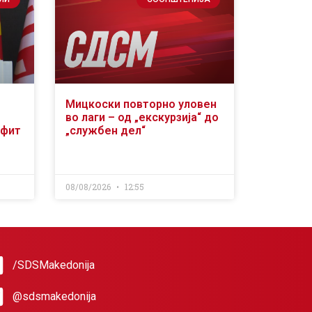
Мицкоски повторно уловен
во лаги – од „екскурзија“ до
офит
„службен дел“
08/08/2026
12:55
/SDSMakedonija
@sdsmakedonija