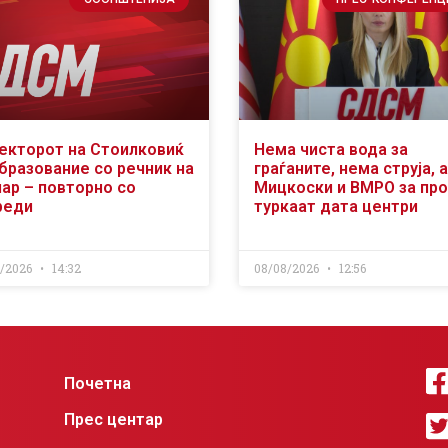
екторот на Стоилковиќ
Нема чиста вода за
образование со речник на
граѓаните, нема струја, а
чар – повторно со
Мицкоски и ВМРО за пр
реди
туркаат дата центри
8/2026
14:32
08/08/2026
12:56
Почетна
Прес центар