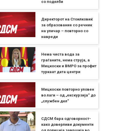
со поделби
Директорот на Стоилковиќ
за образование со речник
на уличар – повторно со
навреди
Нема чиста вода за
граѓаните, нема струја, а
Мицкоски и ВМРО за профит
туркаат дата центри
Мицкоски повторно уловен
во лаги – од „екскурзија“ до
„службен дел“
СДСМ бара одговорност-
како доверливи документи
од полиција завршија во