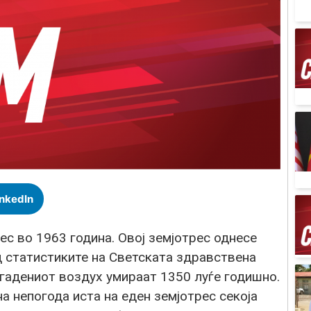
inkedIn
с во 1963 година. Овој земјотрес однесе
д статистиките на Светската здравствена
агадениот воздух умираат 1350 луѓе годишно.
 непогода иста на еден земјотрес секоја