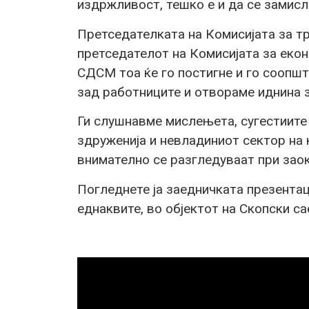
издржливост, тешко е и да се замисли
Претседателката на Комисијата за тр
претседателот на Комисијата за екон
СДСМ тоа ќе го постигне и го соопш
зад работниците и отвораме иднина 
Ги слушнавме мислењета, сугестиите 
здруженија и невладиниот сектор на
внимателно се разгледуваат при зао
Погледнете ја заедничката презентац
еднаквите, во објектот на Скопски са