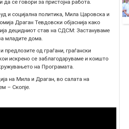
 да се говори за пристојна работа.
уд и социјална политика, Мила Царовска и
омија Драган Тевдовски објаснија како
тија децидниот став на СДСМ: Застануваме
за младите дома.
и предлозите од граѓани, граѓански
 кои искрено се заблагодаруваме и коишто
кружувањето на Програмата.
ија на Мила и Драган, во салата на
ем – Скопје.