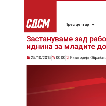
Прес центар
Застануваме зад раб
иднина за младите д
25/10/2015
00:00
Категорија:
Обраќа