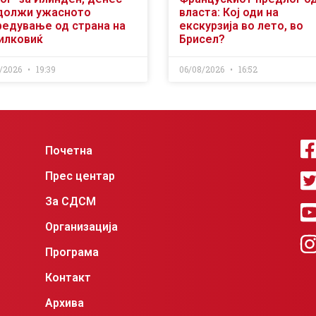
должи ужасното
власта: Кој оди на
редување од страна на
екскурзија во лето, во
илковиќ
Брисел?
/2026
19:39
06/08/2026
16:52
Почетна
Прес центар
За СДСМ
Организација
Програма
Контакт
Архива