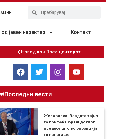
ЗАЦИИ
од јавен карактер
Контакт
Назад кон Прес центарот
Последни вести
Жерновски: Владата тајно
го прифаќа францускиот
предлог што во опозиција
го напаѓаше