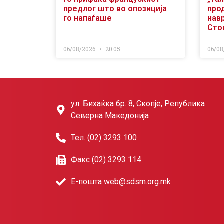
предлог што во опозиција
про
го напаѓаше
нав
Сто
06/08/2026
20:05
06/08
ул. Бихаќка бр. 8, Скопје, Република
Северна Македонија
Тел. (02) 3293 100
Факс (02) 3293 114
Е-пошта web@sdsm.org.mk