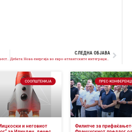
СЛЕДНА ОБЈАВА
Дебата: Поддржуваме домашни претпријатија, инвестираме дома
Дебата: Нова енергија во евро-атлантските интеграции на Македонија
СООПШТЕНИЈА
ПРЕС-КОНФЕРЕНЦ
Мицкоски и неговиот
Филипче за прифаќањет
ог“ за Илинден, денес
Францускиот предлог о