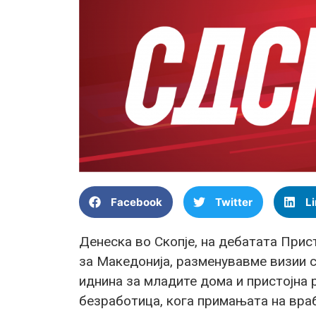
Facebook
Twitter
L
Денеска во Скопје, на дебатата Прист
за Македонија, разменувавме визии с
иднина за младите дома и пристојна 
безработица, кога примањата на враб