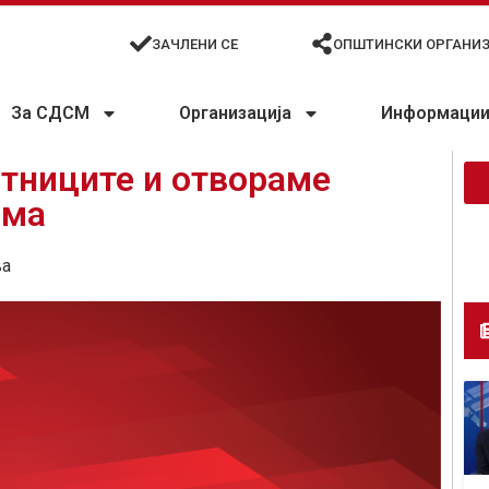
ЗАЧЛЕНИ СЕ
ОПШТИНСКИ ОРГАНИ
За СДСМ
Организација
Информации 
отниците и отвораме
ома
ња