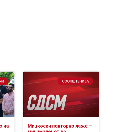
ИИ
СООПШТЕНИЈА
о на
Мицкоски повторно лаже –
д
минималецот во