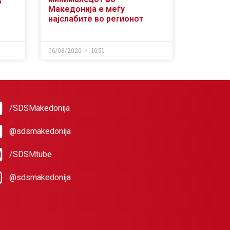
Македонија е меѓу
најслабите во регионот
06/08/2026
16:51
/SDSMakedonija
@sdsmakedonija
/SDSMtube
@sdsmakedonija