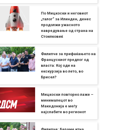
По Мицкоски и неговиот
„талог“ за Илинден, денес
продолжи ужасното
навредување од страна на
Стоилковиќ
Филипче за прифаќањето на
Францускиот предлог од
власта: Кој оди на
екскурзија во лето, во
Брисел?
Мицкоски повторно лаже –
минималецот во
Македонија е меѓу
најслабите во регионот
Филипче: Бараме итна