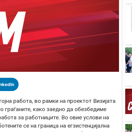
inkedIn
ојна работа, во рамки на проектот Визијата
о граѓаните, како заедно да обезбедиме
работа за работниците. Во овие услови на
отените се на граница на егзистенцијална