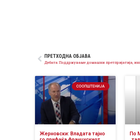
ПРЕТХОДНА ОБЈАВА
СООПШТЕНИЈА
Жерновски: Владата тајно
По 
го прифаќа францускиот
„тал