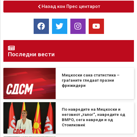
Назад кон Прес центарот
Последни вести
Мицкоски сака статистика –
граѓаните гледаат празни
фрижидери
По навредите на Мицкоски и
неговиот „талог“, навредите од
ВМРО, сега навреди и од
Стоилковиќ