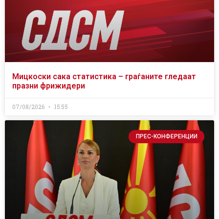
Мицкоски сака статистика – граѓаните гледаат
празни фрижидери
07/08/2026
15:55
ПРЕС-КОНФЕРЕНЦИИ