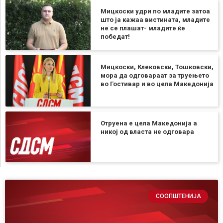
Мицкоски удри по младите затоа
што ја кажаа вистината, младите
не се плашат- младите ќе
победат!
Мицкоски, Клековски, Тошковски,
мора да одговараат за труењето
во Гостивар и во цела Македонија
Отруена е цела Македонија а
никој од власта не одговара
СООПШТЕНИЈА