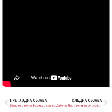
ПРЕТХОДНА ОБЈАВА
СЛЕДНА ОБЈАВА
Глад за дебата: Воведуваме контрола над власта и имаме Визија за Македонија
Дебата: Парите ги насочуваме кон граѓаните, создаваме стабилни семејства, погледнете како