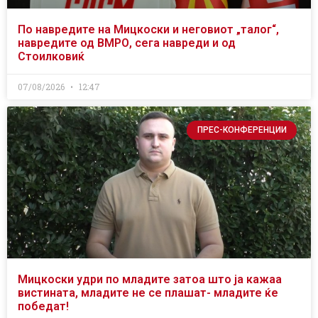
По навредите на Мицкоски и неговиот „талог“,
навредите од ВМРО, сега навреди и од
Стоилковиќ
07/08/2026
12:47
ПРЕС-КОНФЕРЕНЦИИ
Мицкоски удри по младите затоа што ја кажаа
вистината, младите не се плашат- младите ќе
победат!