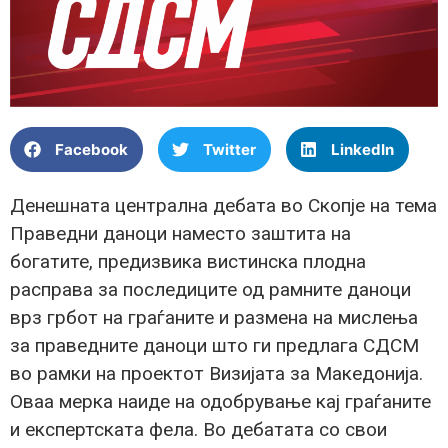
Facebook
Twitter
LinkedIn
Денешната централна дебата во Скопје на тема
Праведни даноци наместо заштита на
богатите, предизвика вистинска плодна
расправа за последиците од рамните даноци
врз грбот на граѓаните и размена на мислења
за праведните даноци што ги предлага СДСМ
во рамки на проектот Визијата за Македонија.
Оваа мерка наиде на одобрување кај граѓаните
и експертската фела. Во дебатата со свои