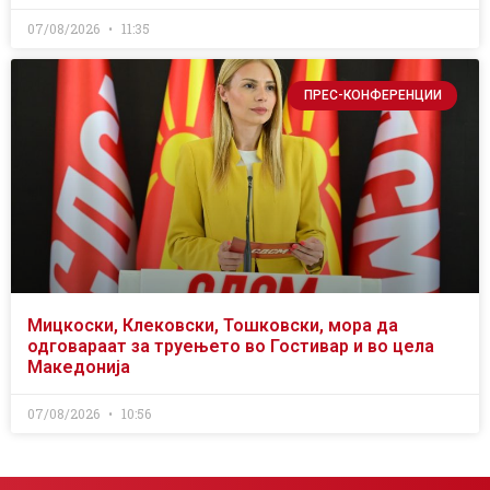
07/08/2026
11:35
ПРЕС-КОНФЕРЕНЦИИ
Мицкоски, Клековски, Тошковски, мора да
одговараат за труењето во Гостивар и во цела
Македонија
07/08/2026
10:56