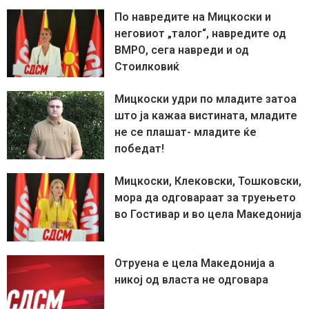
По навредите на Мицкоски и
неговиот „талог“, навредите од
ВМРО, сега навреди и од
Стоилковиќ
Мицкоски удри по младите затоа
што ја кажаа вистината, младите
не се плашат- младите ќе
победат!
Мицкоски, Клековски, Тошковски,
мора да одговараат за труењето
во Гостивар и во цела Македонија
Отруена е цела Македонија а
никој од власта не одговара