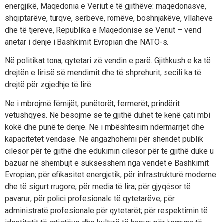
energjikë, Maqedonia e Veriut e të gjithëve: maqedonasve,
shqiptarëve, turqve, serbëve, romëve, boshnjakëve, vllahëve
dhe të tjerëve, Republika e Maqedonisë së Veriut – vend
anëtar i denjë i Bashkimit Evropian dhe NATO-s.
Në politikat tona, qytetari zë vendin e parë. Gjithkush e ka të
drejtën e lirisë së mendimit dhe të shprehurit, secili ka të
drejtë për zgjedhje të lirë.
Ne i mbrojmë fëmijët, punëtorët, fermerët, prindërit
vetushqyes. Ne besojmë se të gjithë duhet të kenë çati mbi
kokë dhe punë të denjë. Ne i mbështesim ndërmarrjet dhe
kapacitetet vendase. Ne angazhohemi për shëndet publik
cilësor për të gjithë dhe edukimin cilësor për të gjithë duke u
bazuar në shembujt e suksesshëm nga vendet e Bashkimit
Evropian; për efikasitet energjetik; për infrastrukturë moderne
dhe të sigurt rrugore; për media të lira; për gjyqësor të
pavarur; për polici profesionale të qytetarëve; për
administratë profesionale për qytetarët; për respektimin të