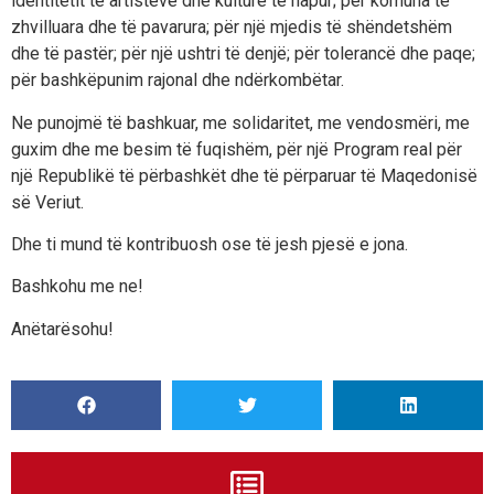
identitetit të artistëve dhe kulturë të hapur; për komuna të
zhvilluara dhe të pavarura; për një mjedis të shëndetshëm
dhe të pastër; për një ushtri të denjë; për tolerancë dhe paqe;
për bashkëpunim rajonal dhe ndërkombëtar.
Ne punojmë të bashkuar, me solidaritet, me vendosmëri, me
guxim dhe me besim të fuqishëm, për një Program real për
një Republikë të përbashkët dhe të përparuar të Maqedonisë
së Veriut.
Dhe ti mund të kontribuosh ose të jesh pjesë e jona.
Bashkohu me ne!
Anëtarësohu!