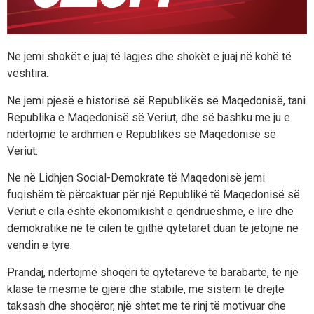
Ne jemi shokët e juaj të lagjes dhe shokët e juaj në kohë të
vështira.
Ne jemi pjesë e historisë së Republikës së Maqedonisë, tani
Republika e Maqedonisë së Veriut, dhe së bashku me ju e
ndërtojmë të ardhmen e Republikës së Maqedonisë së
Veriut.
Ne në Lidhjen Social-Demokrate të Maqedonisë jemi
fuqishëm të përcaktuar për një Republikë të Maqedonisë së
Veriut e cila është ekonomikisht e qëndrueshme, e lirë dhe
demokratike në të cilën të gjithë qytetarët duan të jetojnë në
vendin e tyre.
Prandaj, ndërtojmë shoqëri të qytetarëve të barabartë, të një
klasë të mesme të gjërë dhe stabile, me sistem të drejtë
taksash dhe shoqëror, një shtet me të rinj të motivuar dhe