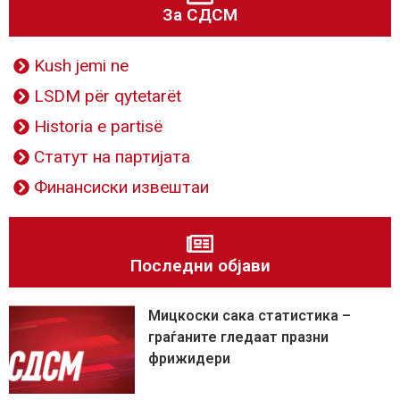
За СДСМ
Kush jemi ne
LSDM për qytetarët
Historia e partisë
Статут на партијата
Финансиски извештаи
Последни објави
Мицкоски сака статистика –
граѓаните гледаат празни
фрижидери