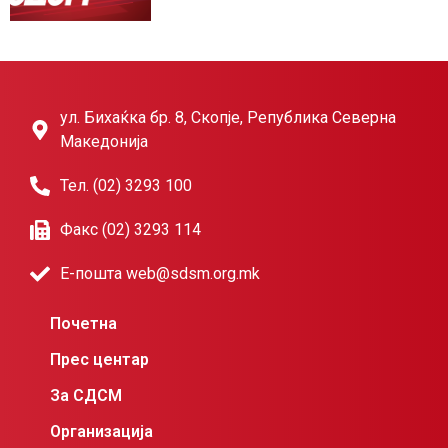
ул. Бихаќка бр. 8, Скопје, Република Северна
Македонија
Тел. (02) 3293 100
Факс (02) 3293 114
Е-пошта web@sdsm.org.mk
Почетна
Прес центар
За СДСМ
Организација